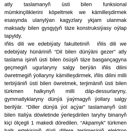
atly taslamanyň üsti bilen funksional
mümkinçiliklerini köpeltmek we kämilleşdirmek
esasynda ulanylýan kagyzlary ykjam ulanmak
maksady bilen gysgyjyň täze konstruksiýasy oýlap
tapyldy.
Iňlis dili we edebiýaty fakultetiniň iňlis dili we
edebiýaty hünäriniň “Dil bilen dünýäni gezer” atly
taslama işiniň üsti bilen ösüşiň täze basgançagyna
geçmegiň ugurlaryny salgy berýän iňlis dilini
öwretmegiň ýollaryny kämilleşdirmek, iňlis dilini milli
terbiýäniň üsti bilen öwretmek, terjimäniň üsti bilen
türkmen halkynyň milli däp-dessurlaryny,
gymmatlyklaryny dünýä ýaýmagyň ýollary salgy
berilýär. “Diller dünýä ýol açýar” taslamanyň üsti
bilen Italiýa döwletinde ýerleşdirilen taryhy binanyň
kiçi ölçegli 1 makedi döredilen. “Akpamyk” türkmen
halk ertekisiniň dürli dillere terjimesiniň elektron