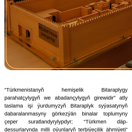
“Türkmenistanyň hemişelik Bitaraplygy
parahatçylygyň we abadançylygyň girewidir” atly
taslama işi ýurdumyzyň Bitaraplyk syýasatynyň
dabaralanmasyny görkezýän binalar toplumyny
çeper suratlandyrylypdyr; “Türkmen däp-
dessurlarynda milli oýunlaryň terbiýeçilik ähmiýeti”