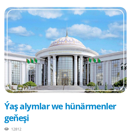
Ýaş alymlar we hünärmenler
geňeşi
12812