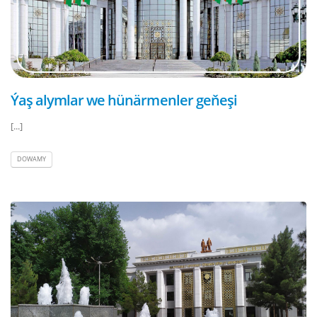
Ýaş alymlar we hünärmenler geňeşi
[...]
DOWAMY