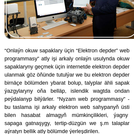
“Onlaýn okuw sapaklary üçin “Elektron depder” web
programmasy” atly işi arkaly onlaýn usulynda okuw
sapaklaryny geçmek üçin internetde elektron depder
ulanmak göz öňünde tutulýar we bu elektron depder
birnäçe bölümden ybarat bolup, talyplar ähli sapak
ýazgylaryny oňa belläp, islendik wagtda ondan
peýdalanyp bilýärler. “Nyzam web programmasy” -
bu taslama işi arkaly elektron web sahypanyň üsti
bilen hasabat almagyň mümkinçilikleri, ýagny
sapaga gatnaşygy, tertip-düzgün we ş.m talaplar
aýratyn bellik atly bölümde ýerleşdirilen.