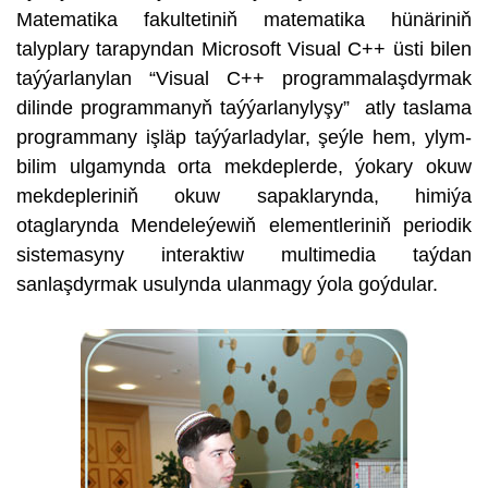
Matematika fakultetiniň matematika hünäriniň
talyplary tarapyndan Microsoft Visual C++ üsti bilen
taýýarlanylan “Visual С++ programmalaşdyrmak
dilinde programmanyň taýýarlanylyşy” atly taslama
programmany işläp taýýarladylar, şeýle hem, ylym-
bilim ulgamynda orta mekdeplerde, ýokary okuw
mekdepleriniň okuw sapaklarynda, himiýa
otaglarynda Mendeleýewiň elementleriniň periodik
sistemasyny interaktiw multimedia taýdan
sanlaşdyrmak usulynda ulanmagy ýola goýdular.