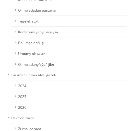
Olimpiadadan pursatlar
Tegelek stol
Konferensiýanyň açylyşy
Bölümçeleriň işi
Umumy okuwlar
Olimpiadanyň ýeňijileri
Türkmen uniwersiteti gazeti
2024
2025
2026
Elektron žurnal
Žurnal barada