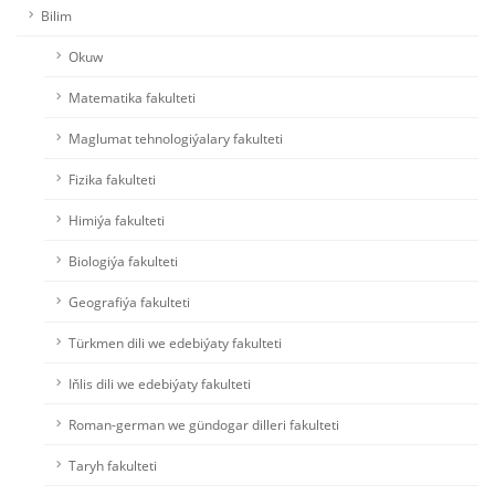
Bilim
Okuw
Matematika fakulteti
Maglumat tehnologiýalary fakulteti
Fizika fakulteti
Himiýa fakulteti
Biologiýa fakulteti
Geografiýa fakulteti
Türkmen dili we edebiýaty fakulteti
Iňlis dili we edebiýaty fakulteti
Roman-german we gündogar dilleri fakulteti
Taryh fakulteti