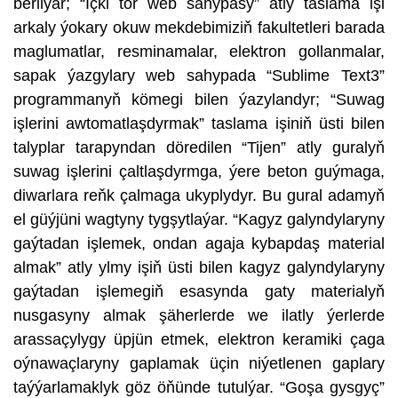
berilýär; “Içki tor web sahypasy” atly taslama işi
arkaly ýokary okuw mekdebimiziň fakultetleri barada
maglumatlar, resminamalar, elektron gollanmalar,
sapak ýazgylary web sahypada “Sublime Text3”
programmanyň kömegi bilen ýazylandyr; “Suwag
işlerini awtomatlaşdyrmak” taslama işiniň üsti bilen
talyplar tarapyndan döredilen “Tijen” atly guralyň
suwag işlerini çaltlaşdyrmga, ýere beton guýmaga,
diwarlara reňk çalmaga ukyplydyr. Bu gural adamyň
el güýjüni wagtyny tygşytlaýar. “Kagyz galyndylaryny
gaýtadan işlemek, ondan agaja kybapdaş material
almak” atly ylmy işiň üsti bilen kagyz galyndylaryny
gaýtadan işlemegiň esasynda gaty materialyň
nusgasyny almak şäherlerde we ilatly ýerlerde
arassaçylygy üpjün etmek, elektron keramiki çaga
oýnawaçlaryny gaplamak üçin niýetlenen gaplary
taýýarlamaklyk göz öňünde tutulýar. “Goşa gysgyç”