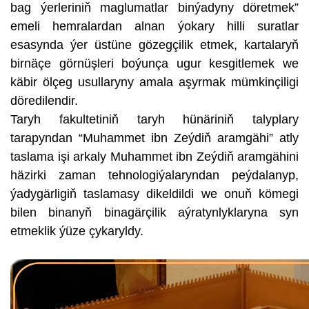
bag ýerleriniň maglumatlar binýadyny döretmek”
emeli hemralardan alnan ýokary hilli suratlar
esasynda ýer üstüne gözegçilik etmek, kartalaryň
birnäçe görnüşleri boýunça ugur kesgitlemek we
käbir ölçeg usullaryny amala aşyrmak mümkinçiligi
döredilendir.
Taryh fakultetiniň taryh hünäriniň talyplary
tarapyndan “Muhammet ibn Zeýdiň aramgähi” atly
taslama işi arkaly Muhammet ibn Zeýdiň aramgähini
häzirki zaman tehnologiýalaryndan peýdalanyp,
ýadygärligiň taslamasy dikeldildi we onuň kömegi
bilen binanyň binagärçilik aýratynlyklaryna syn
etmeklik ýüze çykaryldy.