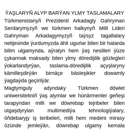
ÝAŞLARYŇ ALYP BARÝAN YLMY TASLAMALARY
Türkmenistanyň Prezidenti Arkadagly Gahryman
Serdarymyzyň we türkmen halkynyň Milli Lideri
Gahryman Arkadagymyzyň taýsyz tagallalary
netijesinde ýurdumyzda ähli ugurlar bilen bir hatarda
bilim ulgamynda, aýratyn hem ýaş nesilleri ýüze
çykarmak maksady bilen ylmy döredijilik gözlegleri
ýokarlandyrýan, taslama-döredijilik açyşlaryny
kämilleşdirýän birnäçe bäsleşikler dowamly
ýagdaýda geçirilýär.
Magtymguly adyndaky Türkmen döwlet
uniwersitetiniň ýaş alymlar we hünärmenler geňeşi
tarapyndan milli we döwrebap tejribeler bilen
utgaşdyrylan multimediýa tehnologiýalary,
öňdebaryjy iş teribeleri, milli hem medeni mirasy
özünde jemleýän, döwrebap ulgamy kemala