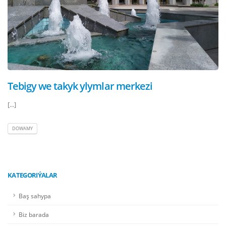
Tebigy we takyk ylymlar merkezi
[...]
DOWAMY
KATEGORIÝALAR
Baş sahypa
Biz barada