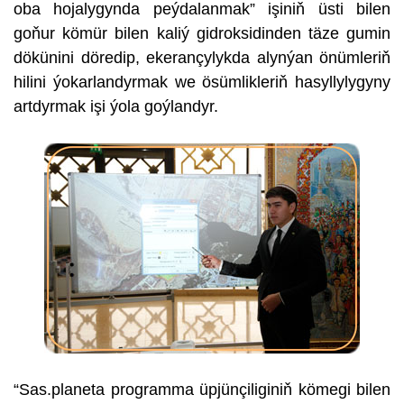
oba hojalygynda peýdalanmak” işiniň üsti bilen
goňur kömür bilen kaliý gidroksidinden täze gumin
dökünini döredip, ekerançylykda alynýan önümleriň
hilini ýokarlandyrmak we ösümlikleriň hasyllylygyny
artdyrmak işi ýola goýlandyr.
“Sas.planeta programma üpjünçiliginiň kömegi bilen