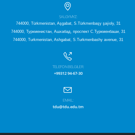
SALGYMYZ:
744000, Türkmenistan, Aşgabat, S.Türkmenbaşy şaýoly, 31
744000, Туркменистан, Ашхабад, проспект С.Туркменбаши, 31
744000, Turkmenistan, Ashgabat, S.Turkmenbashy avenue, 31
TELEFON BELGILER:
+99312 94-67-30
EMAIL:
tdu@tdu.edu.tm