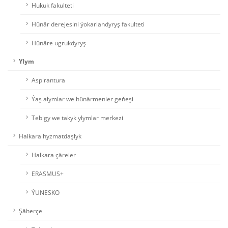
Hukuk fakulteti
Hünär derejesini ýokarlandyryş fakulteti
Hünäre ugrukdyryş
Ylym
Aspirantura
Ýaş alymlar we hünärmenler geňeşi
Tebigy we takyk ylymlar merkezi
Halkara hyzmatdaşlyk
Halkara çäreler
ERASMUS+
ÝUNESKO
Şäherçe