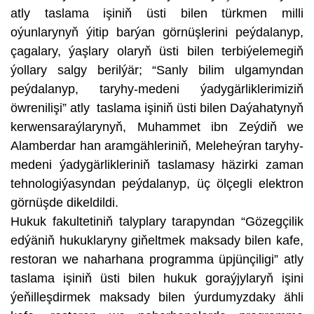
atly taslama işiniň üsti bilen türkmen milli
oýunlarynyň ýitip barýan görnüşlerini peýdalanyp,
çagalary, ýaşlary olaryň üsti bilen terbiýelemegiň
ýollary salgy berilýär; “Sanly bilim ulgamyndan
peýdalanyp, taryhy-medeni ýadygärliklerimiziň
öwrenilişi” atly taslama işiniň üsti bilen Daýahatynyň
kerwensaraýlarynyň, Muhammet ibn Zeýdiň we
Alamberdar han aramgähleriniň, Meleheýran taryhy-
medeni ýadygärlikleriniň taslamasy häzirki zaman
tehnologiýasyndan peýdalanyp, üç ölçegli elektron
görnüşde dikeldildi.
Hukuk fakultetiniň talyplary tarapyndan “Gözegçilik
edýäniň hukuklaryny giňeltmek maksady bilen kafe,
restoran we naharhana programma üpjünçiligi” atly
taslama işiniň üsti bilen hukuk goraýjylaryň işini
ýeňilleşdirmek maksady bilen ýurdumyzdaky ähli