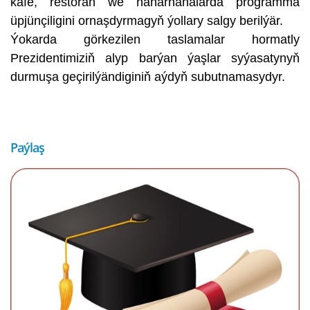
kafe, restoran we naharhanalarda programma
üpjünçiligini ornaşdyrmagyň ýollary salgy berilýär.
Ýokarda görkezilen taslamalar hormatly
Prezidentimiziň alyp barýan ýaşlar syýasatynyň
durmuşa geçirilýändiginiň aýdyň subutnamasydyr.
Paýlaş