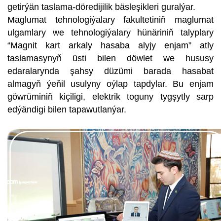
getirýän taslama-döredijilik bäsleşikleri guralýar.
Maglumat tehnologiýalary fakultetiniň maglumat
ulgamlary we tehnologiýalary hünäriniň talyplary
“Magnit kart arkaly hasaba alyjy enjam” atly
taslamasynyň üsti bilen döwlet we hususy
edaralarynda şahsy düzümi barada hasabat
almagyň ýeňil usulyny oýlap tapdylar. Bu enjam
göwrüminiň kiçiligi, elektrik toguny tygşytly sarp
edýändigi bilen tapawutlanýar.