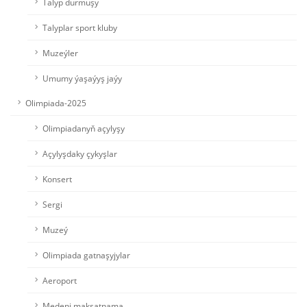
Talyp durmuşy
Talyplar sport kluby
Muzeýler
Umumy ýaşaýyş jaýy
Olimpiada-2025
Olimpiadanyň açylyşy
Açylyşdaky çykyşlar
Konsert
Sergi
Muzeý
Olimpiada gatnaşyjylar
Aeroport
Medeni maksatnama