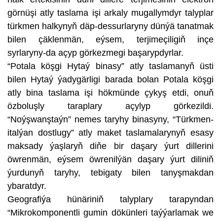
görnüşi atly taslama işi arkaly mugallymdyr talyplar
türkmen halkynyň däp-dessurlaryny dünýä tanatmak
bilen çäklenmän, eýsem, terjimeçiligiň inçe
syrlaryny-da açyp görkezmegi başarypdyrlar.
“Potala köşgi Hytaý binasy” atly taslamanyň üsti
bilen Hytaý ýadygärligi barada bolan Potala köşgi
atly bina taslama işi hökmünde çykyş etdi, onuň
özboluşly taraplary açylyp görkezildi.
“Noýşwanştaýn” nemes taryhy binasyny, “Türkmen-
italýan dostlugy” atly maket taslamalarynyň esasy
maksady ýaşlaryň diňe bir daşary ýurt dillerini
öwrenmän, eýsem öwrenilýän daşary ýurt diliniň
ýurdunyň taryhy, tebigaty bilen tanyşmakdan
ybaratdyr.
Geografiýa hünäriniň talyplary tarapyndan
“Mikrokomponentli gumin dökünleri taýýarlamak we