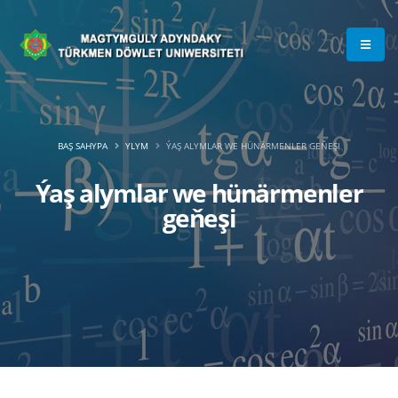
BAŞ SAHYPA
YLYM
ÝAŞ ALYMLAR WE HÜNÄRMENLER GEŇEŞI
Ýaş alymlar we hünärmenler
geňeşi