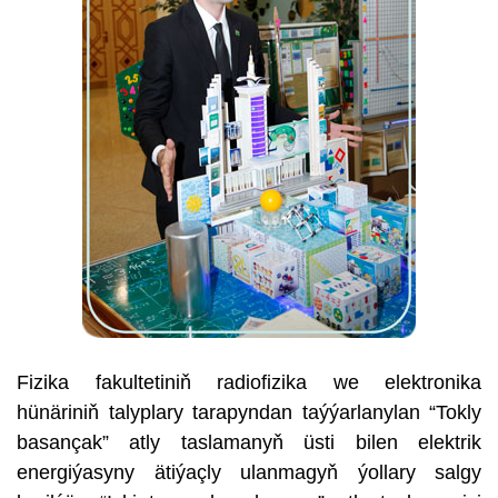
Fizika fakultetiniň radiofizika we elektronika
hünäriniň talyplary tarapyndan taýýarlanylan “Tokly
basançak” atly taslamanyň üsti bilen elektrik
energiýasyny ätiýaçly ulanmagyň ýollary salgy