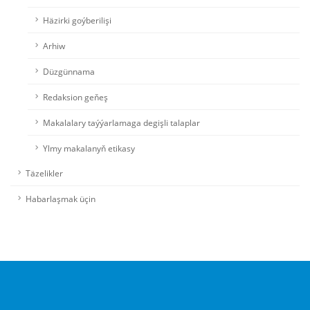
Häzirki goýberilişi
Arhiw
Düzgünnama
Redaksion geňeş
Makalalary taýýarlamaga degişli talaplar
Ylmy makalanyň etikasy
Täzelikler
Habarlaşmak üçin