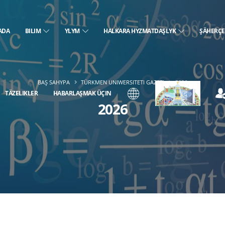
ADA
BILIM
YLYM
HALKARA HYZMATDAŞLYK
ŞÄHERÇ
BAŞ SAHYPA
TÜRKMEN UNIWERSITETI GAZETI
2026
TÄZELIKLER
HABARLAŞMAK ÜÇIN
2026