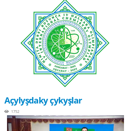
Açylyşdaky çykyşlar
1752