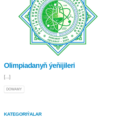
Olimpiadanyň ýeňijileri
[...]
DOWAMY
KATEGORIÝALAR