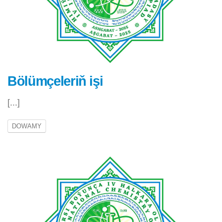
Bölümçeleriň işi
[...]
DOWAMY