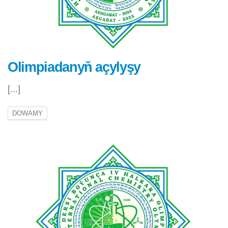
Olimpiadanyň açylyşy
[...]
DOWAMY