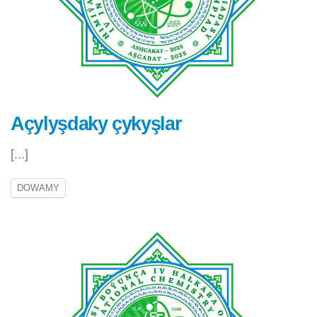
Açylyşdaky çykyşlar
[...]
DOWAMY