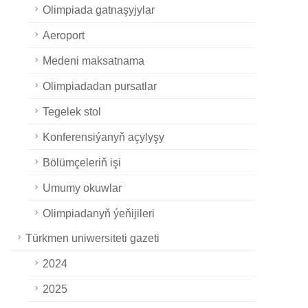
Olimpiada gatnaşyjylar
Aeroport
Medeni maksatnama
Olimpiadadan pursatlar
Tegelek stol
Konferensiýanyň açylyşy
Bölümçeleriň işi
Umumy okuwlar
Olimpiadanyň ýeňijileri
Türkmen uniwersiteti gazeti
2024
2025