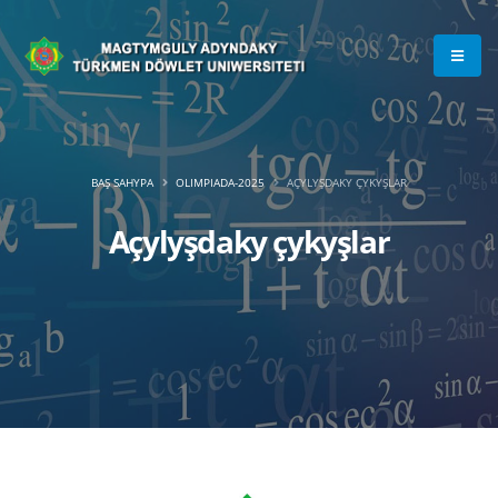
BAŞ SAHYPA
OLIMPIADA-2025
AÇYLYŞDAKY ÇYKYŞLAR
Açylyşdaky çykyşlar