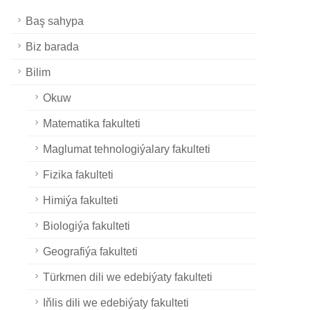
Baş sahypa
Biz barada
Bilim
Okuw
Matematika fakulteti
Maglumat tehnologiýalary fakulteti
Fizika fakulteti
Himiýa fakulteti
Biologiýa fakulteti
Geografiýa fakulteti
Türkmen dili we edebiýaty fakulteti
Iňlis dili we edebiýaty fakulteti