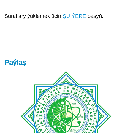
Suratlary ýüklemek üçin
ŞU ÝERE
basyň.
Paýlaş