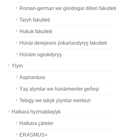
Roman-german we gündogar dilleri fakulteti
Taryh fakulteti
Hukuk fakulteti
Hünär derejesini ýokarlandyryş fakulteti
Hünäre ugrukdyryş
Ylym
Aspirantura
Ýaş alymlar we hünärmenler geňeşi
Tebigy we takyk ylymlar merkezi
Halkara hyzmatdaşlyk
Halkara çäreler
ERASMUS+