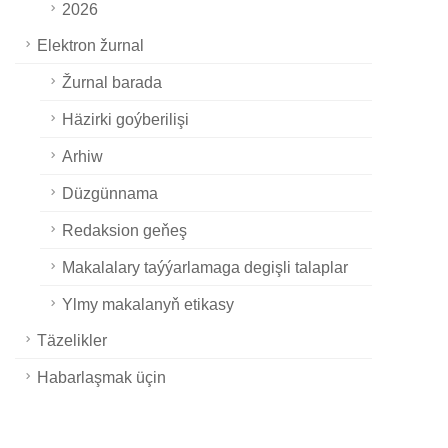
2026
Elektron žurnal
Žurnal barada
Häzirki goýberilişi
Arhiw
Düzgünnama
Redaksion geňeş
Makalalary taýýarlamaga degişli talaplar
Ylmy makalanyň etikasy
Täzelikler
Habarlaşmak üçin