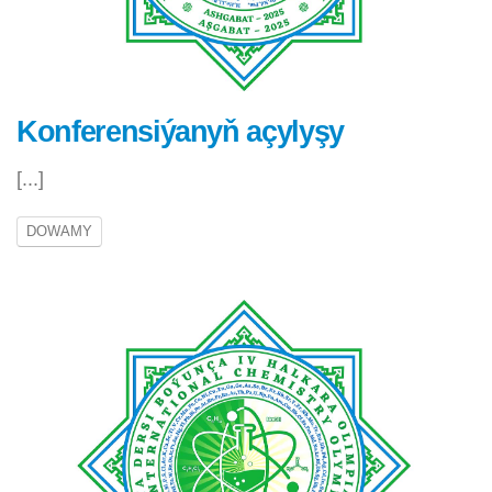
Konferensiýanyň açylyşy
[...]
DOWAMY