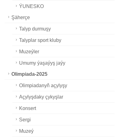
ÝUNESKO
Şäherçe
Talyp durmuşy
Talyplar sport kluby
Muzeýler
Umumy ýaşaýyş jaýy
Olimpiada-2025
Olimpiadanyň açylyşy
Açylyşdaky çykyşlar
Konsert
Sergi
Muzeý