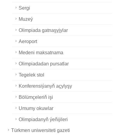
Sergi
Muzeý
Olimpiada gatnaşyjylar
Aeroport
Medeni maksatnama
Olimpiadadan pursatlar
Tegelek stol
Konferensiýanyň açylyşy
Bölümçeleriň işi
Umumy okuwlar
Olimpiadanyň ýeňijileri
Türkmen uniwersiteti gazeti