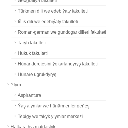
Geografiýa fakulteti
Türkmen dili we edebiýaty fakulteti
Iňlis dili we edebiýaty fakulteti
Roman-german we gündogar dilleri fakulteti
Taryh fakulteti
Hukuk fakulteti
Hünär derejesini ýokarlandyryş fakulteti
Hünäre ugrukdyryş
Ylym
Aspirantura
Ýaş alymlar we hünärmenler geňeşi
Tebigy we takyk ylymlar merkezi
Halkara hyzmatdaşlyk