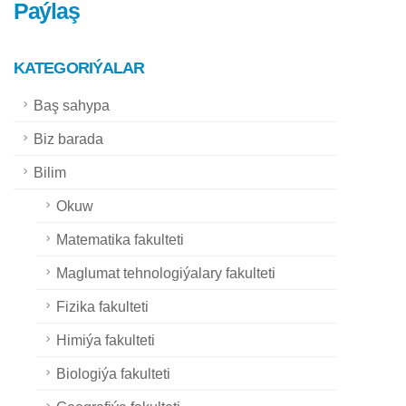
Paýlaş
KATEGORIÝALAR
Baş sahypa
Biz barada
Bilim
Okuw
Matematika fakulteti
Maglumat tehnologiýalary fakulteti
Fizika fakulteti
Himiýa fakulteti
Biologiýa fakulteti