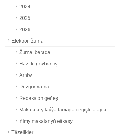
2024
2025
2026
Elektron žurnal
Žurnal barada
Häzirki goýberilişi
Arhiw
Düzgünnama
Redaksion geňeş
Makalalary taýýarlamaga degişli talaplar
Ylmy makalanyň etikasy
Täzelikler