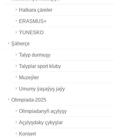
Halkara çäreler
ERASMUS+
ÝUNESKO
Şäherçe
Talyp durmuşy
Talyplar sport kluby
Muzeýler
Umumy ýaşaýyş jaýy
Olimpiada-2025
Olimpiadanyň açylyşy
Açylyşdaky çykyşlar
Konsert