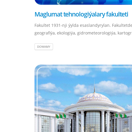
Maglumat tehnologiýalary fakulteti
Fakultet 1931-nji ýylda esaslandyrylan. Fakultetd
geografiýa, ekologiýa, gidrometeorologiýa, kartograf
DOWAMY