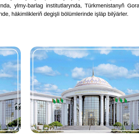
nda, ylmy-barlag institutlarynda, Türkmenistanyň Go
e, häkimlikleriň degişli bölümlerinde işläp bilýärler.