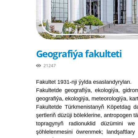
Geografiýa fakulteti
21247
Fakultet 1931-nji ýylda esaslandyrylan.
Fakultetde geografiýa, ekologiýa, gidrom
geografiýa, ekologiýa, meteorologiýa, kar
Fakultetde Türkmenistanyň Köpetdag dag
şertleriň düzüji böleklerine, antropogen 
topragynyň radionuklid düzümini we
şöhlelenmesini öwrenmek; landşaftlary e