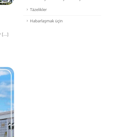
Täzelikler
Habarlaşmak üçin
[...]