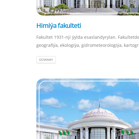
Himiýa fakulteti
Fakultet 1931-nji ýylda esaslandyrylan. Fakultetd
geografiýa, ekologiýa, gidrometeorologiýa, kartograf
DOWAMY