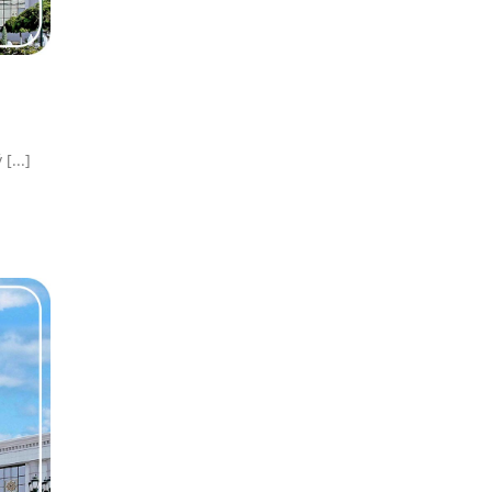
[...]