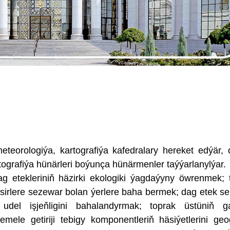
eteorologiýa, kartografiýa kafedralary hereket edýär, 
tografiýa hünärleri boýunça hünärmenler taýýarlanylýar.
 etekleriniň häzirki ekologiki ýagdaýyny öwrenmek; 
täsirlere sezewar bolan ýerlere baha bermek; dag etek seb
 udel işjeňligini bahalandyrmak; toprak üstüniň 
mele getiriji tebigy komponentleriň häsiýetlerini geog