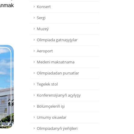
ranmak
Konsert
Sergi
Muzeý
Olimpiada gatnaşyjylar
Aeroport
Medeni maksatnama
Olimpiadadan pursatlar
Tegelek stol
Konferensiýanyň açylyşy
Bölümçeleriň işi
Umumy okuwlar
Olimpiadanyň ýeňijileri