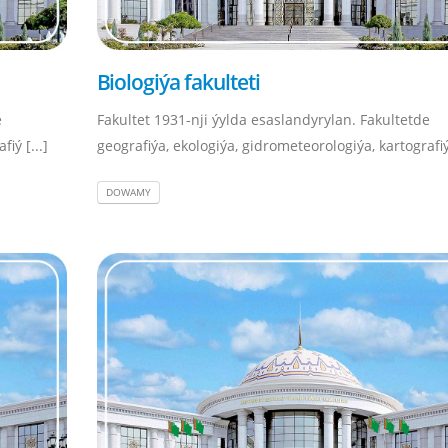
Biologiýa fakulteti
e
Fakultet 1931-nji ýylda esaslandyrylan. Fakultetde
iý [...]
geografiýa, ekologiýa, gidrometeorologiýa, kartografiý 
DOWAMY