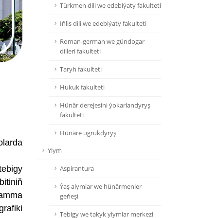
Türkmen dili we edebiýaty fakulteti
Iňlis dili we edebiýaty fakulteti
Roman-german we gündogar
dilleri fakulteti
Taryh fakulteti
Hukuk fakulteti
Hünär derejesini ýokarlandyryş
fakulteti
Hünäre ugrukdyryş
olarda
Ylym
tebigy
Aspirantura
itiniň
Ýaş alymlar we hünärmenler
gamma
geňeşi
rafiki
Tebigy we takyk ylymlar merkezi