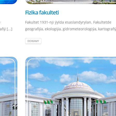
Fizika fakulteti
e
Fakultet 1931-nji ýylda esaslandyrylan. Fakultetde
iý [...]
geografiýa, ekologiýa, gidrometeorologiýa, kartografiý 
DOWAMY