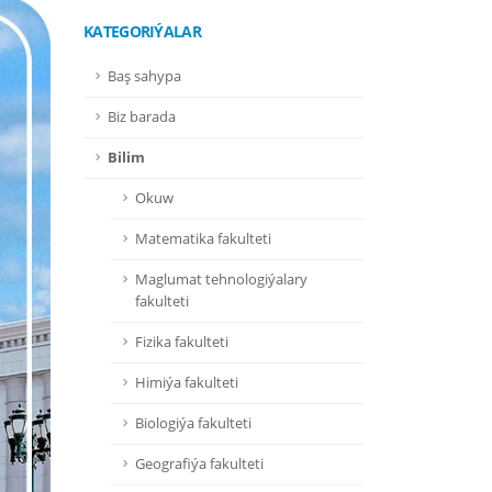
KATEGORIÝALAR
Baş sahypa
Biz barada
Bilim
Okuw
Matematika fakulteti
Maglumat tehnologiýalary
fakulteti
Fizika fakulteti
Himiýa fakulteti
Biologiýa fakulteti
Geografiýa fakulteti