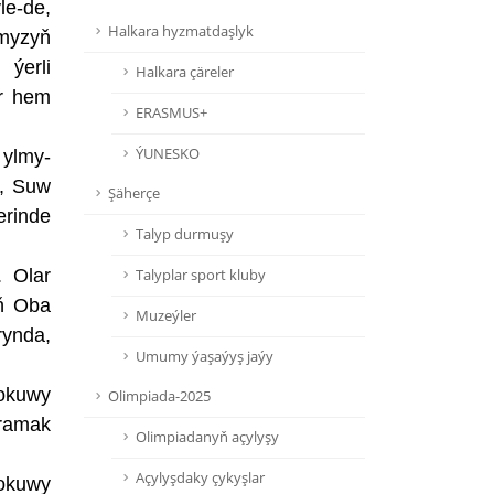
e-de,
Halkara hyzmatdaşlyk
ymyzyň
 ýerli
Halkara çäreler
er hem
ERASMUS+
ÝUNESKO
 ylmy-
ň, Suw
Şäherçe
erinde
Talyp durmuşy
. Olar
Talyplar sport kluby
yň Oba
Muzeýler
rynda,
Umumy ýaşaýyş jaýy
 okuwy
Olimpiada-2025
oramak
Olimpiadanyň açylyşy
Açylyşdaky çykyşlar
 okuwy