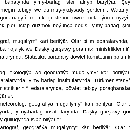
babatynda ylmy-barlag işler alnyp barylýar. Şeýl
rmegiň tebigy we durmuş-ykdysady şertlerini, Watan
y guramagyň mümkinçiliklerini öwrenmek; ýurdumyzyň
klipleri işläp düzmek boýunça degişli ylmy-barlag işl
raf, mugallym” käri berilýär. Olar bilim edaralarynda,
Oba hojalyk we Daşky gurşawy goramak ministrliklerini
ralarynda, Statistika baradaky döwlet komitetiniň bölüml
og, ekologiýa we geografiýa mugallymy” käri berilýär
ralarynda, ylmy-barlag institutlarynda, Türkmenistan
trlikleriniň edaralarynda, döwlet tebigy goraghanala
ýärler.
meteorolog, geografiýa mugallymy” käri berilýär. Olar
ynda, ylmy-barlag institutlarynda, Daşky gurşawy g
 gullugynda işläp bilýärler.
artograf, geografiýa mugallymy” käri berilýär. Olar