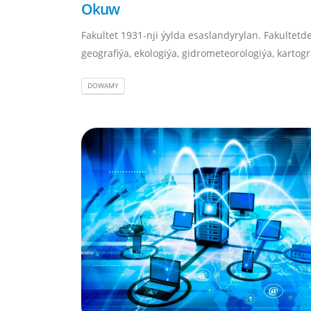
Okuw
Fakultet 1931-nji ýylda esaslandyrylan. Fakultetd
geografiýa, ekologiýa, gidrometeorologiýa, kartograf
DOWAMY