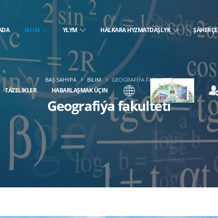
ADA
BILIM
YLYM
HALKARA HYZMATDAŞLYK
ŞÄHERÇ
BAŞ SAHYPA
BILIM
GEOGRAFIÝA FAKULTETI
TÄZELIKLER
HABARLAŞMAK ÜÇIN
Geografiýa fakulteti