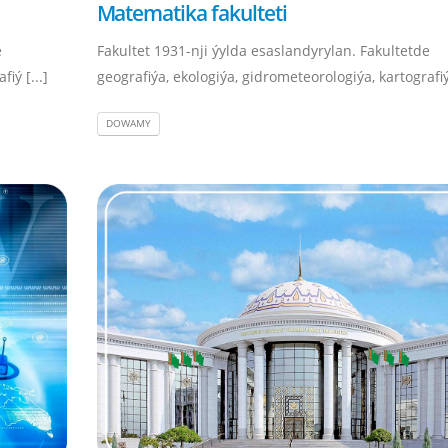
Matematika fakulteti
e
Fakultet 1931-nji ýylda esaslandyrylan. Fakultetde
iý [...]
geografiýa, ekologiýa, gidrometeorologiýa, kartografiý 
DOWAMY