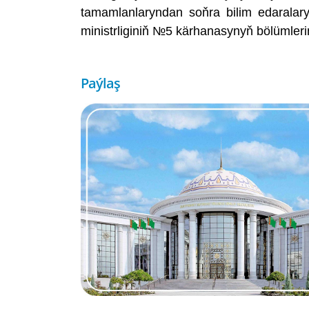
tamamlanlaryndan soňra bilim edaralary
ministrliginiň №5 kärhanasynyň bölümlerind
Paýlaş