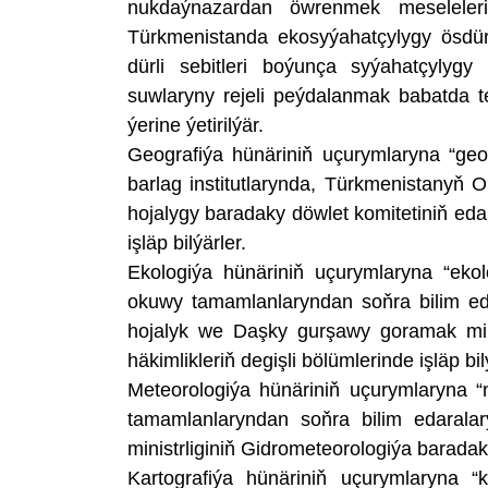
nukdaýnazardan öwrenmek meseleleri 
Türkmenistanda ekosyýahatçylygy ösdü
dürli sebitleri boýunça syýahatçylyg
suwlaryny rejeli peýdalanmak babatda te
ýerine ýetirilýär.
Geografiýa hünäriniň uçurymlaryna “geog
barlag institutlarynda, Türkmenistanyň 
hojalygy baradaky döwlet komitetiniň eda
işläp bilýärler.
Ekologiýa hünäriniň uçurymlaryna “ekol
okuwy tamamlanlaryndan soňra bilim eda
hojalyk we Daşky gurşawy goramak minis
häkimlikleriň degişli bölümlerinde işläp bil
Meteorologiýa hünäriniň uçurymlaryna “
tamamlanlaryndan soňra bilim edaralar
ministrliginiň Gidrometeorologiýa baradaky
Kartografiýa hünäriniň uçurymlaryna “k