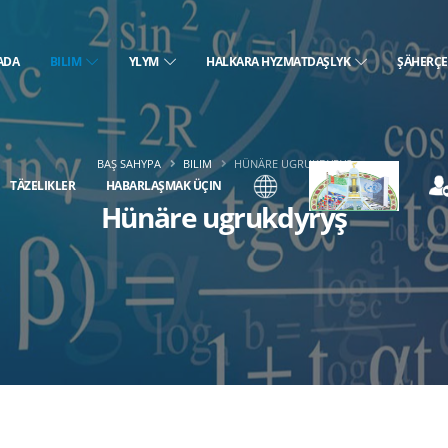
ADA
BILIM
YLYM
HALKARA HYZMATDAŞLYK
ŞÄHERÇ
BAŞ SAHYPA
BILIM
HÜNÄRE UGRUKDYRYŞ
TÄZELIKLER
HABARLAŞMAK ÜÇIN
Hünäre ugrukdyryş