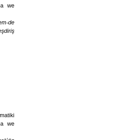
ama we
hem-de
şdiriş
matiki
ama we