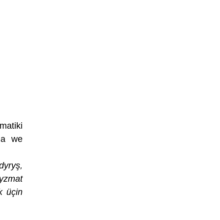
matiki
ama we
dyryş,
hyzmat
k üçin