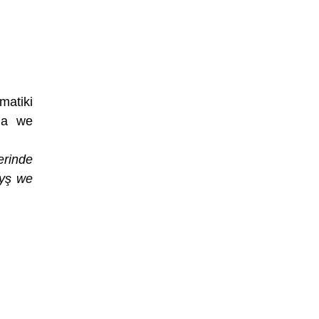
matiki
ama we
rinde
ryş we