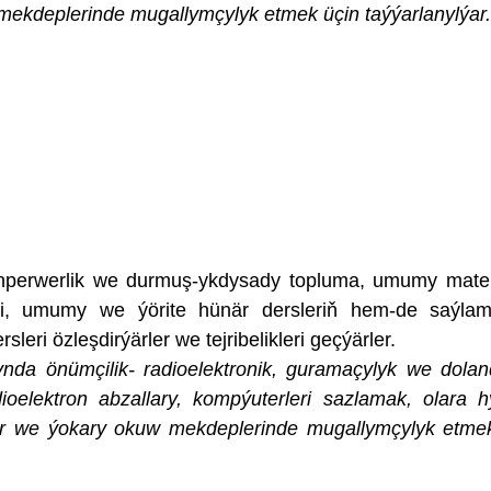
mekdeplerinde mugallymçylyk etmek üçin taýýarlanylýar.
perwerlik we durmuş-ykdysady topluma, umumy mate
eri, umumy we ýörite hünär dersleriň hem-de saýl
leri özleşdirýärler we tejribelikleri geçýärler.
nda önümçilik- radioelektronik, guramaçylyk we dolan
adioelektron abzallary, kompýuterleri sazlamak, olara 
är we ýokary okuw mekdeplerinde mugallymçylyk etme