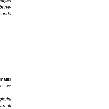
gelýän
baryjy
rinde
matiki
ama we
lerini
dyrmak