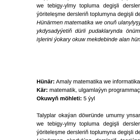
we tebigy-ylmy topluma degişli dersl
ýöriteleşme dersleriň toplumyna degişli ders
Hünärmen matematika we onuň ulanylyşy
ykdysadyýetiň dürli pudaklarynda önümç
işlerini ýokary okuw mekdebinde alan hün
Hünär:
Amaly matematika we informatika
Kär:
matematik, ulgamlaýyn programmaç
Okuwyň möhleti:
5 ýyl
Talyplar okaýan döwründe umumy ynsan
we tebigy-ylmy topluma degişli dersl
ýöriteleşme dersleriň toplumyna degişli ders