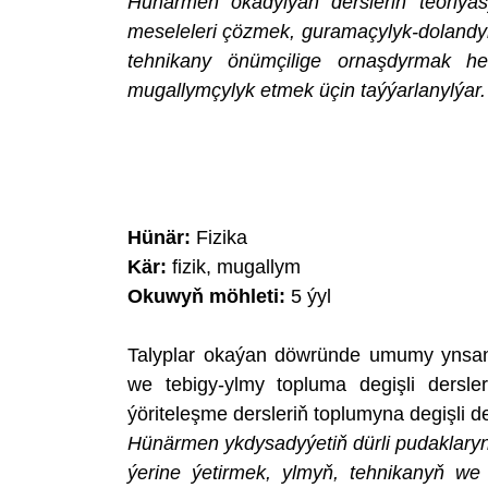
Hünärmen okadylýan dersleriň teoriýasy
meseleleri çözmek, guramaçylyk-dolandyr
tehnikany önümçilige ornaşdyrmak h
mugallymçylyk etmek üçin taýýarlanylýar.
Hünär:
Fizika
Kär:
fizik, mugallym
Okuwyň möhleti:
5 ýyl
Talyplar okaýan döwründe umumy ynsan
we tebigy-ylmy topluma degişli dersl
ýöriteleşme dersleriň toplumyna degişli ders
Hünärmen ykdysadyýetiň dürli pudaklarynd
ýerine ýetirmek, ylmyň, tehnikanyň we