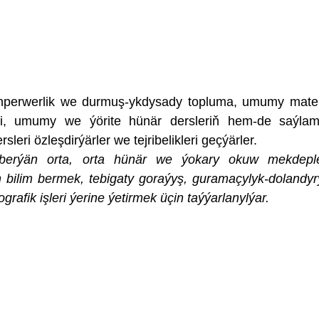
perwerlik we durmuş-ykdysady topluma, umumy mate
eri, umumy we ýörite hünär dersleriň hem-de saýl
leri özleşdirýärler we tejribelikleri geçýärler.
erýän orta, orta hünär we ýokary okuw mekdeple
n bilim bermek, tebigaty goraýyş, guramaçylyk-dolandy
grafik işleri ýerine ýetirmek üçin taýýarlanylýar.