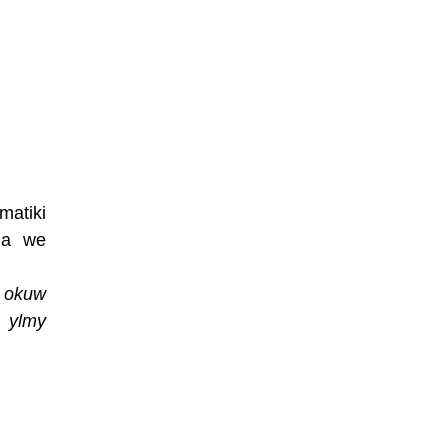
matiki
ama we
y okuw
a ylmy