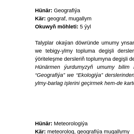
Hünär:
Geografiýa
Kär:
geograf, mugallym
Okuwyň möhleti:
5 ýyl
Talyplar okaýan döwründe umumy ynsan
we tebigy-ylmy topluma degişli dersl
ýöriteleşme dersleriň toplumyna degişli ders
Hünärmen ýurdumyzyň umumy bilim b
“Geografiýa” we “Ekologiýa” derslerinde
ylmy-barlag işlerini geçirmek hem-de karto
Hünär:
Meteorologiýa
Kär:
meteorolog, geografiýa mugallymy