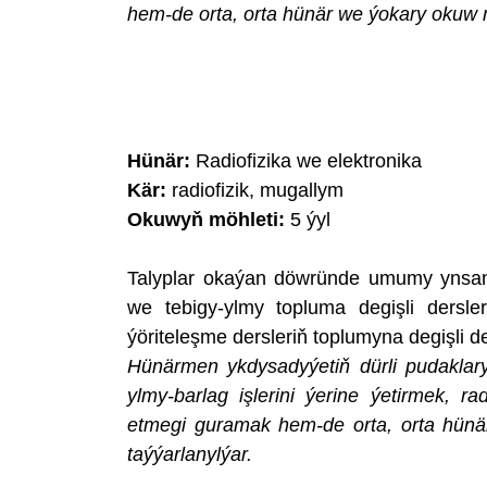
hem-de orta, orta hünär we ýokary okuw 
Hünär:
Radiofizika we elektronika
Kär:
radiofizik, mugallym
Okuwyň möhleti:
5 ýyl
Talyplar okaýan döwründe umumy ynsan
we tebigy-ylmy topluma degişli dersl
ýöriteleşme dersleriň toplumyna degişli ders
Hünärmen ykdysadyýetiň dürli pudaklary
ylmy-barlag işlerini ýerine ýetirmek, r
etmegi guramak hem-de orta, orta hün
taýýarlanylýar.