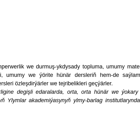
perwerlik we durmuş-ykdysady topluma, umumy mate
eri, umumy we ýörite hünär dersleriň hem-de saýl
leri özleşdirýärler we tejribelikleri geçýärler.
igine degişli edaralarda, orta, orta hünär we ýokar
ň Ylymlar akademiýasynyň ylmy-barlag institutlarynd