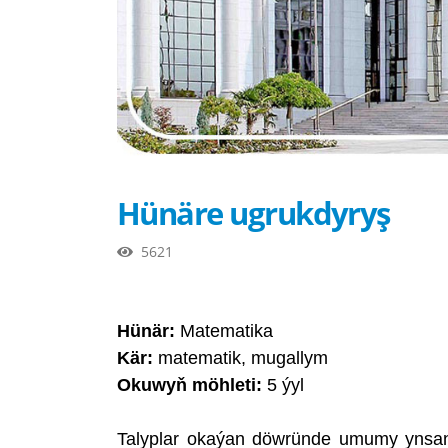
Hünäre ugrukdyryş
5621
Hünär:
Matematika
Kär:
matematik, mugallym
Okuwyň möhleti:
5 ýyl
Talyplar okaýan döwründe umumy ynsan