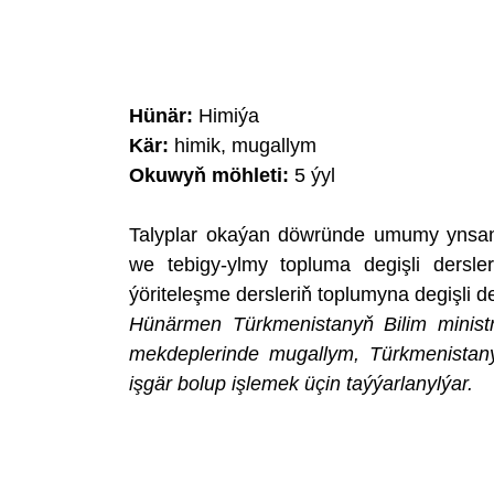
Hünär:
Himiýa
Kär:
himik, mugallym
Okuwyň möhleti:
5 ýyl
Talyplar okaýan döwründe umumy ynsan
we tebigy-ylmy topluma degişli dersl
ýöriteleşme dersleriň toplumyna degişli ders
Hünärmen Türkmenistanyň Bilim ministrl
mekdeplerinde mugallym, Türkmenistany
işgär bolup işlemek üçin taýýarlanylýar.