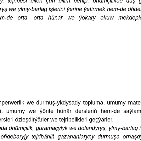
, tejribesi bilen çuň bilim berlip, önümçilikde duş 
yş we ylmy-barlag işlerini ýerine ýetirmek hem-de öňde
em-de orta, orta hünär we ýokary okuw mekdeple
perwerlik we durmuş-ykdysady topluma, umumy mate
eri, umumy we ýörite hünär dersleriň hem-de saýl
leri özleşdirýärler we tejribelikleri geçýärler.
a önümçilik, guramaçylyk we dolandyryş, ylmy-barlag iş
 öňdebaryjy tejribäniň gazananlaryny durmuşa ornaş