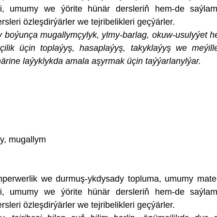
eri, umumy we ýörite hünär dersleriň hem-de saýl
leri özleşdirýärler we tejribelikleri geçýärler.
 boýunça mugallymçylyk, ylmy-barlag, okuw-usulyýet 
ilik üçin toplaýyş, hasaplaýyş, takyklaýyş we meýille
ärine laýyklykda amala aşyrmak üçin taýýarlanylýar.
y, mugallym
perwerlik we durmuş-ykdysady topluma, umumy mate
eri, umumy we ýörite hünär dersleriň hem-de saýl
leri özleşdirýärler we tejribelikleri geçýärler.