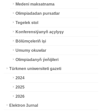
Medeni maksatnama
Olimpiadadan pursatlar
Tegelek stol
Konferensiýanyň açylyşy
Bölümçeleriň işi
Umumy okuwlar
Olimpiadanyň ýeňijileri
Türkmen uniwersiteti gazeti
2024
2025
2026
Elektron žurnal