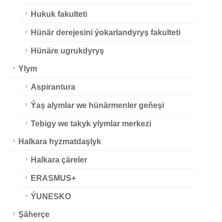
Hukuk fakulteti
Hünär derejesini ýokarlandyryş fakulteti
Hünäre ugrukdyryş
Ylym
Aspirantura
Ýaş alymlar we hünärmenler geňeşi
Tebigy we takyk ylymlar merkezi
Halkara hyzmatdaşlyk
Halkara çäreler
ERASMUS+
ÝUNESKO
Şäherçe