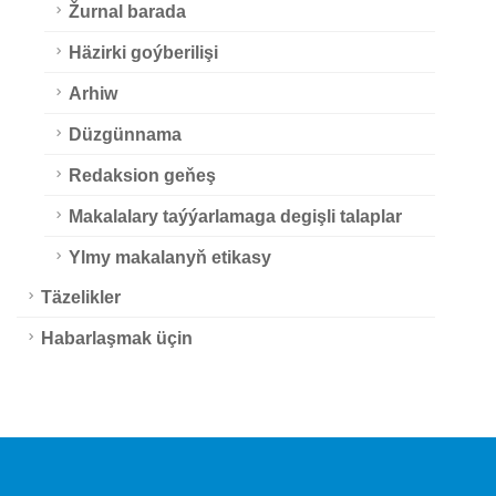
Žurnal barada
Häzirki goýberilişi
Arhiw
Düzgünnama
Redaksion geňeş
Makalalary taýýarlamaga degişli talaplar
Ylmy makalanyň etikasy
Täzelikler
Habarlaşmak üçin