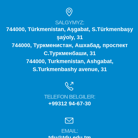
SALGYMYZ:
744000, Türkmenistan, Aşgabat, S.Türkmenbaşy
şaýoly, 31
744000, Туркменистан, Ашхабад, проспект
С.Туркменбаши, 31
744000, Turkmenistan, Ashgabat,
S.Turkmenbashy avenue, 31
TELEFON BELGILER:
+99312 94-67-30
EMAIL:
tdu@tdu.edu.tm