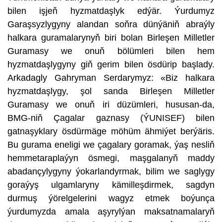
bilen işjeň hyzmatdaşlyk edýär. Ýurdumyz
Garaşsyzlygyny alandan soňra dünýäniň abraýly
halkara guramalarynyň biri bolan Birleşen Milletler
Guramasy we onuň bölümleri bilen hem
hyzmatdaşlygyny giň gerim bilen ösdürip başlady.
Arkadagly Gahryman Serdarymyz: «Biz halkara
hyzmatdaşlygy, şol sanda Birleşen Milletler
Guramasy we onuň iri düzümleri, hususan-da,
BMG-niň Çagalar gaznasy (ÝUNISEF) bilen
gatnaşyklary ösdürmäge möhüm ähmiýet berýäris.
Bu gurama eneligi we çagalary goramak, ýaş nesliň
hemmetaraplaýyn ösmegi, maşgalanyň maddy
abadançylygyny ýokarlandyrmak, bilim we saglygy
goraýyş ulgamlaryny kämilleşdirmek, sagdyn
durmuş ýörelgelerini wagyz etmek boýunça
ýurdumyzda amala aşyrylýan maksatnamalaryň