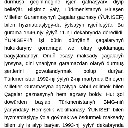
durmuşa geçirilmegine işjeň gatnaşýar» diýip
belleýär. Bilşimiz ýaly, Türkmenistanyň Birleşen
Milletler Guramasynyň Çagalar gaznasy (ÝUNISEF)
bilen hyzmatdaşlygy-da ýylsaýyn işjeňleşýär. Bu
gurama 1946-njy ýylyň 11-nji dekabrynda döredildi.
ÝUNISEF-iň işi bütin dünýäniň çagalarynyň
hukuklaryny goramaga we olary goldamaga
bagyşlanandyr. Onuň esasy maksady çagalaryň
jynsyna, dini ynanjyna garamazdan olaryň durmuş
şertlerini gowulandyrmak bolup durýar.
Türkmenistan 1992-nji ýylyň 2-nji martynda Birleşen
Milletler Guramasyna agzalyga kabul edilmek bilen
Çagalar gaznasynyň hem agzasy boldy. Hut şol
döwürden başlap Türkmenistanyň BMG-niň
ýanyndaky Hemişelik wekilhanasy ÝUNISEF bilen
hyzmatdaşlygy ýola goýmak we ösdürmek maksady
bilen uly iş alyp barýar. 1993-nji ýylyň dekabrynda