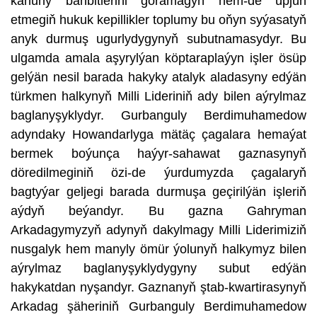
kanuny bähbitlerini goramagyň hem-de üpjün
etmegiň hukuk kepillikler toplumy bu oňyn syýasatyň
anyk durmuş ugurlydygynyň subutnamasydyr. Bu
ulgamda amala aşyrylýan köptaraplaýyn işler ösüp
gelýän nesil barada hakyky atalyk aladasyny edýän
türkmen halkynyň Milli Lideriniň ady bilen aýrylmaz
baglanyşyklydyr. Gurbanguly Berdimuhamedow
adyndaky Howandarlyga mätäç çagalara hemaýat
bermek boýunça haýyr-sahawat gaznasynyň
döredilmeginiň özi-de ýurdumyzda çagalaryň
bagtyýar geljegi barada durmuşa geçirilýän işleriň
aýdyň beýandyr. Bu gazna Gahryman
Arkadagymyzyň adynyň dakylmagy Milli Liderimiziň
nusgalyk hem manyly ömür ýolunyň halkymyz bilen
aýrylmaz baglanyşyklydygyny subut edýän
hakykatdan nyşandyr. Gaznanyň ştab-kwartirasynyň
Arkadag şäheriniň Gurbanguly Berdimuhamedow