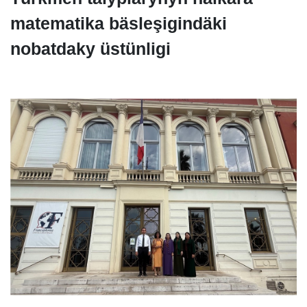
matematika bäsleşigindäki
nobatdaky üstünligi