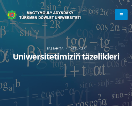
BAŞ SAHYPA
TÄZELIKLER
Uniwersitetimiziň täzelikleri