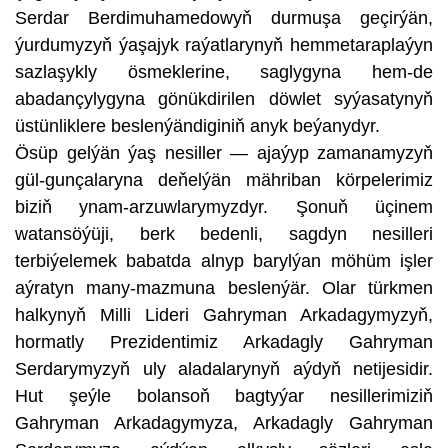
Serdar Berdimuhamedowyň durmuşa geçirýän,
ýurdumyzyň ýaşajyk raýatlarynyň hemmetaraplaýyn
sazlaşykly ösmeklerine, saglygyna hem-de
abadançylygyna gönükdirilen döwlet syýasatynyň
üstünliklere beslenýändiginiň anyk beýanydyr.
Ösüp gelýän ýaş nesiller — ajaýyp zamanamyzyň
gül-gunçalaryna deňelýän mähriban körpelerimiz
biziň ynam-arzuwlarymyzdyr. Şonuň üçinem
watansöýüji, berk bedenli, sagdyn nesilleri
terbiýelemek babatda alnyp barylýan möhüm işler
aýratyn many-mazmuna beslenýär. Olar türkmen
halkynyň Milli Lideri Gahryman Arkadagymyzyň,
hormatly Prezidentimiz Arkadagly Gahryman
Serdarymyzyň uly aladalarynyň aýdyň netijesidir.
Hut şeýle bolansoň bagtyýar nesillerimiziň
Gahryman Arkadagymyza, Arkadagly Gahryman