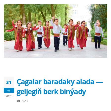
Çagalar baradaky alada —
31
geljegiň berk binýady
05
2025
523