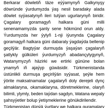
Berkarar döwletiň täze eýýamynyň Galkynyşy
döwründe ýurdumyzda ýaş nesil baradaky alada
döwlet syýasatynyň ileri tutýan ugurlarynyň biridir.
Çagalary goramagyň halkara güni milli
senenamamyzda şanly sene hökmünd orun aldy.
Ýurdumyzda her ýylyň 1-nji iýunynda Çagalary
goramagyň halkara güni dabaraly ýagdaýda bellenip
geçilýär. Bagtyýar durmuşda ýaşaýan çagalaryň
şatlykly gülküleri ýurdumyzyň abadançylygynyň,
Watanymyzyň häzirki we ertirki gününe bolan
ynamyň iň ajaýyp güwäsidir. Türkmenistanda
üstünlikli durmuşa geçirilýän syýasat, şeýle hem
ýörite maksatnamalar çagalaryň doly derejeli dynç
almaklaryna, okamaklaryna, döretmeklerine, olaryň
bilimli, ylymly, beden taýdan sagdyn, Watana wepaly
şahsyýetler bolup ýetişmeklerine gönükdirilendir.
Türkmenistan dünýä ýurtlary we halkara guramalary