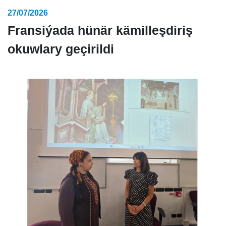
27/07/2026
Fransiýada hünär kämilleşdiriş
okuwlary geçirildi