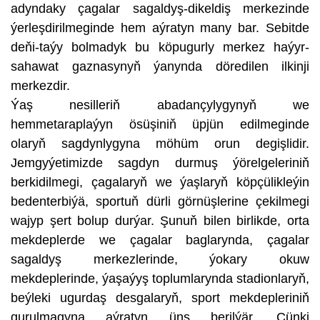
adyndaky çagalar sagaldyş-dikeldiş merkezinde
ýerleşdirilmeginde hem aýratyn many bar. Sebitde
deňi-taýy bolmadyk bu köpugurly merkez haýyr-
sahawat gaznasynyň ýanynda döredilen ilkinji
merkezdir.
Ýaş nesilleriň abadançylygynyň we
hemmetaraplaýyn ösüşiniň üpjün edilmeginde
olaryň sagdynlygyna möhüm orun degişlidir.
Jemgyýetimizde sagdyn durmuş ýörelgeleriniň
berkidilmegi, çagalaryň we ýaşlaryň köpçülikleýin
bedenterbiýä, sportuň dürli görnüşlerine çekilmegi
wajyp şert bolup durýar. Şunuň bilen birlikde, orta
mekdeplerde we çagalar baglarynda, çagalar
sagaldyş merkezlerinde, ýokary okuw
mekdeplerinde, ýaşaýyş toplumlarynda stadionlaryň,
beýleki ugurdaş desgalaryň, sport mekdepleriniň
gurulmagyna aýratyn üns berilýär. Çünki