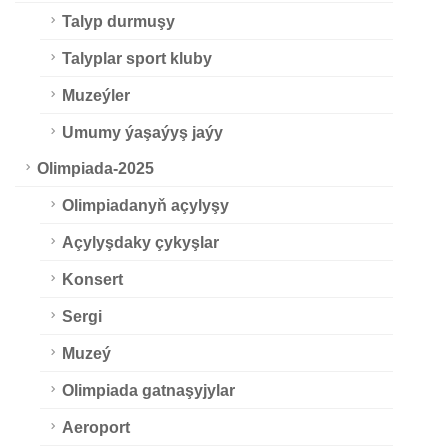
Talyp durmuşy
Talyplar sport kluby
Muzeýler
Umumy ýaşaýyş jaýy
Olimpiada-2025
Olimpiadanyň açylyşy
Açylyşdaky çykyşlar
Konsert
Sergi
Muzeý
Olimpiada gatnaşyjylar
Aeroport