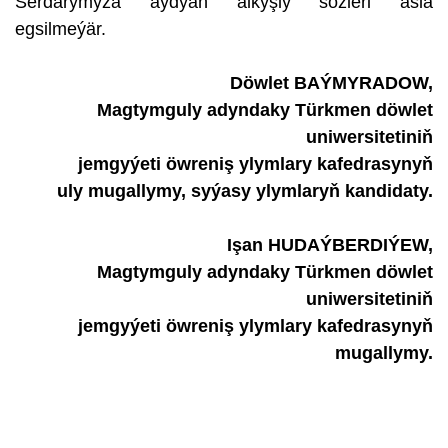
Serdarymyza aýdýan alkyşly sözleri asla
egsilmeýär.
Döwlet BAÝMYRADOW,
Magtymguly adyndaky Türkmen döwlet
uniwersitetiniň
jemgyýeti öwreniş ylymlary kafedrasynyň
uly mugallymy, syýasy ylymlaryň kandidaty.
Işan HUDAÝBERDIÝEW,
Magtymguly adyndaky Türkmen döwlet
uniwersitetiniň
jemgyýeti öwreniş ylymlary kafedrasynyň
mugallymy.