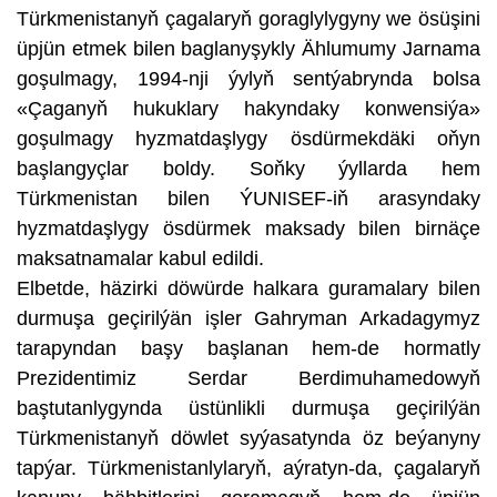
Türkmenistanyň çagalaryň goraglylygyny we ösüşini
üpjün etmek bilen baglanyşykly Ählumumy Jarnama
goşulmagy, 1994-nji ýylyň sentýabrynda bolsa
«Çaganyň hukuklary hakyndaky konwensiýa»
goşulmagy hyzmatdaşlygy ösdürmekdäki oňyn
başlangyçlar boldy. Soňky ýyllarda hem
Türkmenistan bilen ÝUNISEF-iň arasyndaky
hyzmatdaşlygy ösdürmek maksady bilen birnäçe
maksatnamalar kabul edildi.
Elbetde, häzirki döwürde halkara guramalary bilen
durmuşa geçirilýän işler Gahryman Arkadagymyz
tarapyndan başy başlanan hem-de hormatly
Prezidentimiz Serdar Berdimuhamedowyň
baştutanlygynda üstünlikli durmuşa geçirilýän
Türkmenistanyň döwlet syýasatynda öz beýanyny
tapýar. Türkmenistanlylaryň, aýratyn-da, çagalaryň