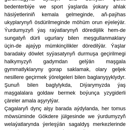
bedenterbiýe we sport ýaşlarda ýokary ahlak
häsiýetleriniň kemala gelmeginde, aň-paýhas
ukyplarynyň ösdürilmeginde möhüm orun eýeleýär.
Ýurdumyzyň ýaş raýatlarynyň döredijilik hem-de
sungatyň dürli ugurlary bilen meşgullanmaklary
üçin-de ajaýyp mümkinçilikler döredilýär. Ýaşlar
baradaky döwlet syýasatynyň durmuşa geçirilmegi
halkymyzyň gadymdan gelýän maşgala
gymmatlyklaryny gorap saklamak, olary geljek
nesillere geçirmek ýörelgeleri bilen baglanyşyklydyr.
Şunuň bilen baglylykda, Diýarymyzda ýaş
maşgalalara goldaw bermek boýunça yzygiderli
çäreler amala aşyrylýar.
Çagalaryň dynç alşy barada aýdylanda, her tomus
möwsüminde Gökdere jülgesinde we ýurdumyzyň
welaýatlarynda ýerleşýän sagaldyş merkezlerinde