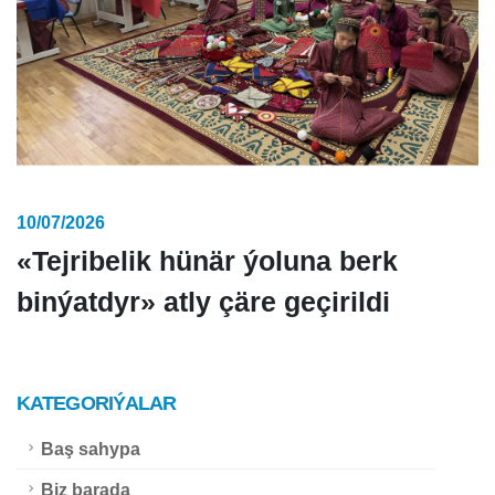
10/07/2026
«Tejribelik hünär ýoluna berk
binýatdyr» atly çäre geçirildi
KATEGORIÝALAR
Baş sahypa
Biz barada