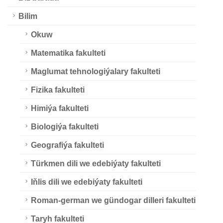
Bilim
Okuw
Matematika fakulteti
Maglumat tehnologiýalary fakulteti
Fizika fakulteti
Himiýa fakulteti
Biologiýa fakulteti
Geografiýa fakulteti
Türkmen dili we edebiýaty fakulteti
Iňlis dili we edebiýaty fakulteti
Roman-german we gündogar dilleri fakulteti
Taryh fakulteti