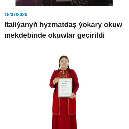
18/07/2026
Italiýanyň hyzmatdaş ýokary okuw
mekdebinde okuwlar geçirildi