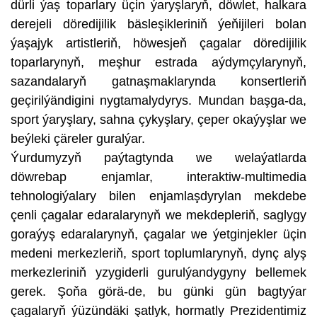
dürli ýaş toparlary üçin ýaryşlaryň, döwlet, halkara
derejeli döredijilik bäsleşikleriniň ýeňijileri bolan
ýaşajyk artistleriň, höwesjeň çagalar döredijilik
toparlarynyň, meşhur estrada aýdymçylarynyň,
sazandalaryň gatnaşmaklarynda konsertleriň
geçirilýändigini nygtamalydyrys. Mundan başga-da,
sport ýaryşlary, sahna çykyşlary, çeper okaýyşlar we
beýleki çäreler guralýar.
Ýurdumyzyň paýtagtynda we welaýatlarda
döwrebap enjamlar, interaktiw-multimedia
tehnologiýalary bilen enjamlaşdyrylan mekdebe
çenli çagalar edaralarynyň we mekdepleriň, saglygy
goraýyş edaralarynyň, çagalar we ýetginjekler üçin
medeni merkezleriň, sport toplumlarynyň, dynç alyş
merkezleriniň yzygiderli gurulýandygyny bellemek
gerek. Şoňa görä-de, bu günki gün bagtyýar
çagalaryň ýüzündäki şatlyk, hormatly Prezidentimiz