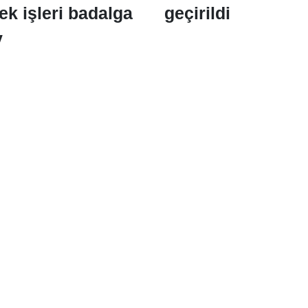
ek işleri badalga
geçirildi
y