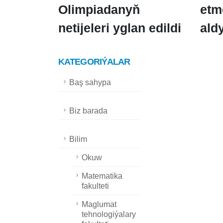
Olimpiadanyň
etm
netijeleri yglan edildi
ald
KATEGORIÝALAR
Baş sahypa
Biz barada
Bilim
Okuw
Matematika
fakulteti
Maglumat
tehnologiýalary