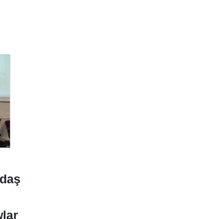
tdaş
lar