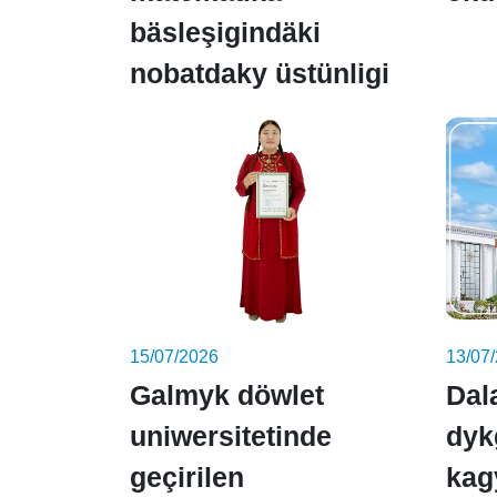
bäsleşigindäki
nobatdaky üstünligi
15/07/2026
13/07
Galmyk döwlet
Dal
uniwersitetinde
dyk
geçirilen
kag