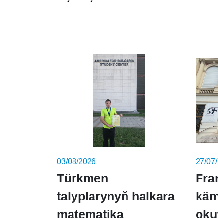
03/08/2026
27/07
Türkmen
Fra
talyplarynyň halkara
käm
matematika
oku