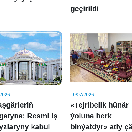
geçirildi
/2026
10/07/2026
aşgärleriň
«Tejribelik hünär
gatyna: Resmi iş
ýoluna berk
yzlaryny kabul
binýatdyr» atly ç