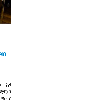
ň
en
ji ýyl
asynyň
mguly