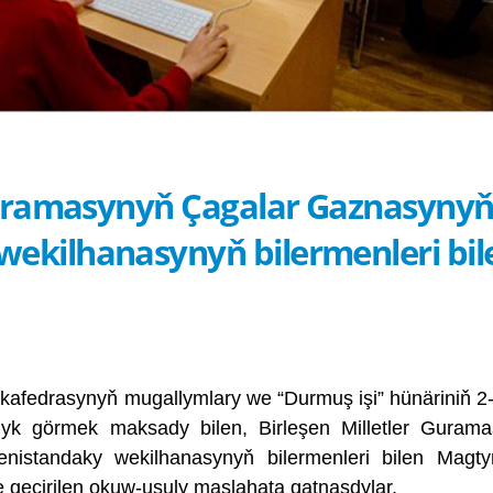
 Guramasynyň Çagalar Gaznasyny
ekilhanasynyň bilermenleri bil
 kafedrasynyň mugallymlary we “Durmuş işi” hünäriniň 2-n
ýarlyk görmek maksady bilen, Birleşen Milletler Guram
istandaky wekilhanasynyň bilermenleri bilen Magty
 geçirilen okuw-usuly maslahata gatnaşdylar.