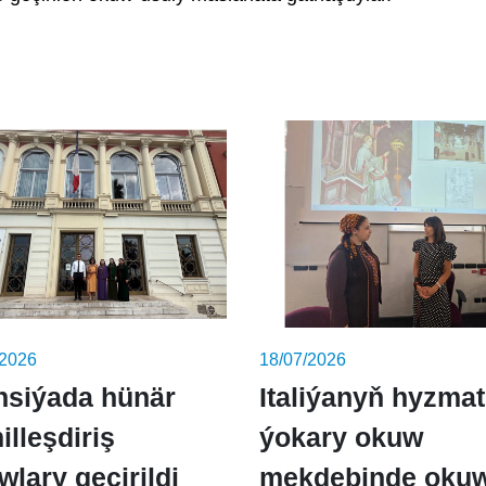
/2026
18/07/2026
nsiýada hünär
Italiýanyň hyzma
illeşdiriş
ýokary okuw
wlary geçirildi
mekdebinde okuw