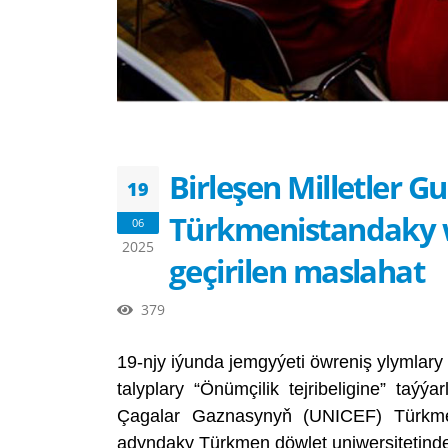
Birleşen Milletler
19
Türkmenistandaky w
06
2025
geçirilen maslahat
379
19-njy iýunda jemgyýeti öwreniş ylymlary
talyplary “Önümçilik tejribeligine” taý
Çagalar Gaznasynyň (UNICEF) Türkmen
adyndaky Türkmen döwlet uniwersitetinde