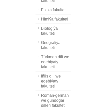
fakulteti
Fizika fakulteti
Himiýa fakulteti
Biologiýa
fakulteti
Geografiýa
fakulteti
Türkmen dili we
edebiýaty
fakulteti
Iňlis dili we
edebiýaty
fakulteti
Roman-german
we gündogar
dilleri fakulteti