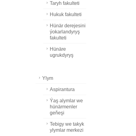
Taryh fakulteti
Hukuk fakulteti
Hünär derejesini
ýokarlandyryş
fakulteti
Hünäre
ugrukdyryş
Ylym
Aspirantura
Ýaş alymlar we
hünärmenler
geňeşi
Tebigy we takyk
ylymlar merkezi