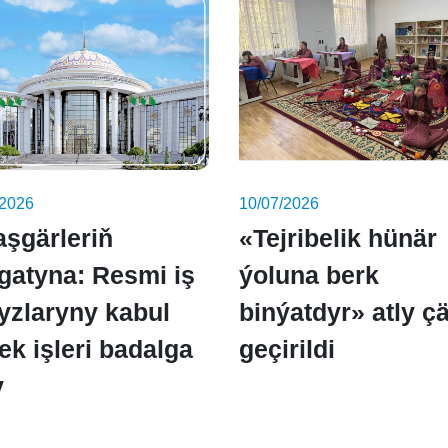
/2026
10/07/2026
aşgärleriň
«Tejribelik hünär
gatyna: Resmi iş
ýoluna berk
yzlaryny kabul
binýatdyr» atly ç
ek işleri badalga
geçirildi
y