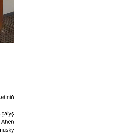
etiniň
çalyş
e Ahen
omusky