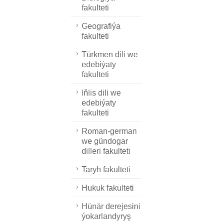
fakulteti
Geografiýa
fakulteti
Türkmen dili we
edebiýaty
fakulteti
Iňlis dili we
edebiýaty
fakulteti
Roman-german
we gündogar
dilleri fakulteti
Taryh fakulteti
Hukuk fakulteti
Hünär derejesini
ýokarlandyryş