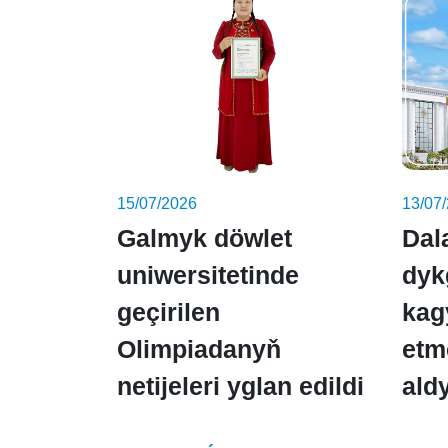
15/07/2026
13/07
Galmyk döwlet
Dal
uniwersitetinde
dyk
geçirilen
kag
Olimpiadanyň
etm
netijeleri yglan edildi
ald