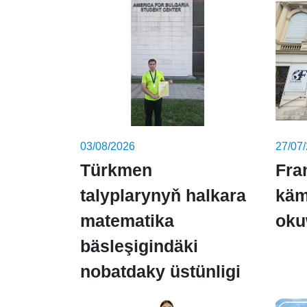
03/08/2026
27/07
Türkmen
Fra
talyplarynyň halkara
käm
matematika
oku
bäsleşigindäki
nobatdaky üstünligi