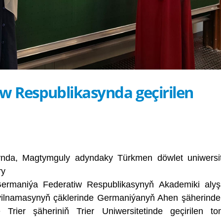
w Respublikasynda geçirilen
gynda, Magtymguly adyndaky Türkmen döwlet uniwersit
ry
aniýa Federatiw Respublikasynyň Akademiki alyş-
eýilnamasynyň çäklerinde Germaniýanyň Ahen şäherind
 Trier şäheriniň Trier Uniwersitetinde geçirilen t