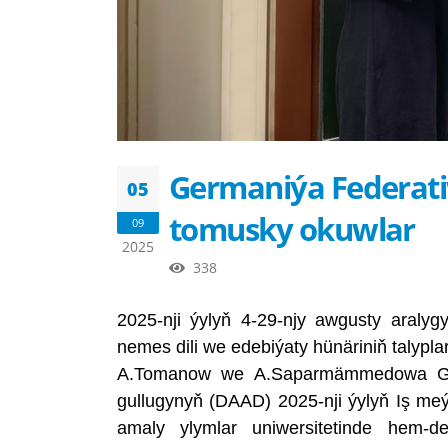
Germaniýa Federati
05
tomusky okuwlar
09
2025
338
2025-nji ýylyň 4-29-njy awgusty araly
nemes dili we edebiýaty hünäriniň talypla
A.Tomanow we A.Saparmämmedowa Germ
gullugynyň (DAAD) 2025-nji ýylyň Iş m
amaly ylymlar uniwersitetinde hem-de