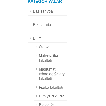
KATEGORIÝALAR
Baş sahypa
Biz barada
Bilim
Okuw
Matematika
fakulteti
Maglumat
tehnologiýalary
fakulteti
Fizika fakulteti
Himiýa fakulteti
Biologiýa