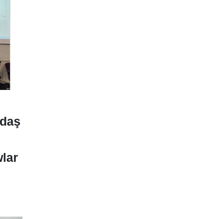
tdaş
lar