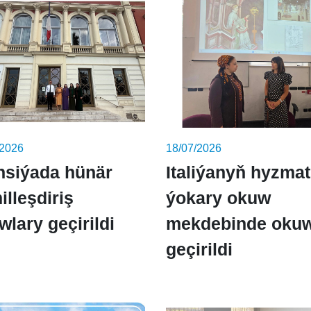
/2026
18/07/2026
nsiýada hünär
Italiýanyň hyzma
illeşdiriş
ýokary okuw
wlary geçirildi
mekdebinde okuw
geçirildi