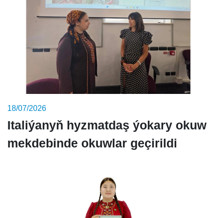
18/07/2026
Italiýanyň hyzmatdaş ýokary okuw
mekdebinde okuwlar geçirildi