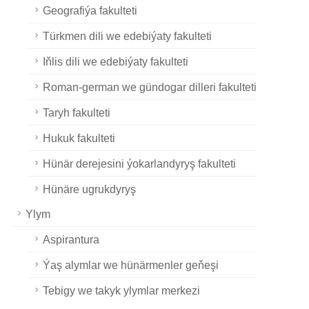
Geografiýa fakulteti
Türkmen dili we edebiýaty fakulteti
Iňlis dili we edebiýaty fakulteti
Roman-german we gündogar dilleri fakulteti
Taryh fakulteti
Hukuk fakulteti
Hünär derejesini ýokarlandyryş fakulteti
Hünäre ugrukdyryş
Ylym
Aspirantura
Ýaş alymlar we hünärmenler geňeşi
Tebigy we takyk ylymlar merkezi