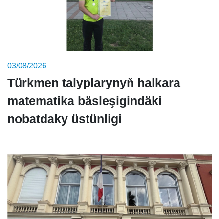
03/08/2026
Türkmen talyplarynyň halkara
matematika bäsleşigindäki
nobatdaky üstünligi