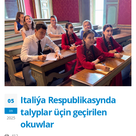
Italiýa Respublikasynda
05
talyplar üçin geçirilen
09
2025
okuwlar
412