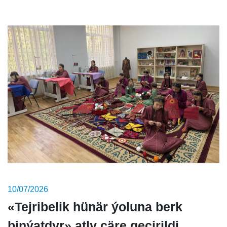
10/07/2026
«Tejribelik hünär ýoluna berk
binýatdyr» atly çäre geçirildi