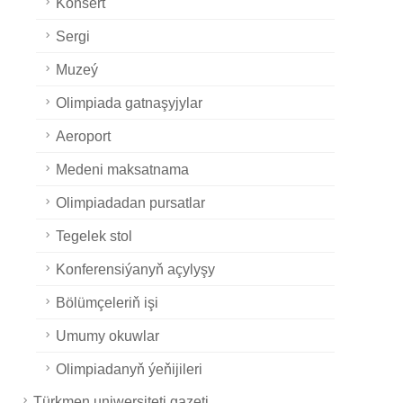
Konsert
Sergi
Muzeý
Olimpiada gatnaşyjylar
Aeroport
Medeni maksatnama
Olimpiadadan pursatlar
Tegelek stol
Konferensiýanyň açylyşy
Bölümçeleriň işi
Umumy okuwlar
Olimpiadanyň ýeňijileri
Türkmen uniwersiteti gazeti