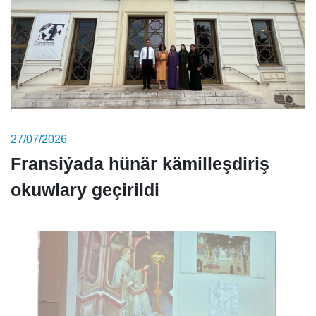
27/07/2026
Fransiýada hünär kämilleşdiriş
okuwlary geçirildi