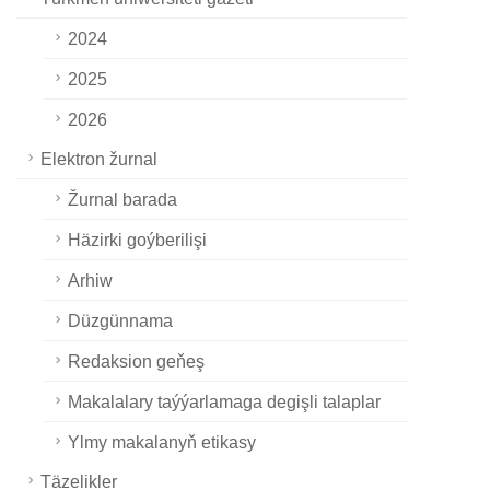
2024
2025
2026
Elektron žurnal
Žurnal barada
Häzirki goýberilişi
Arhiw
Düzgünnama
Redaksion geňeş
Makalalary taýýarlamaga degişli talaplar
Ylmy makalanyň etikasy
Täzelikler