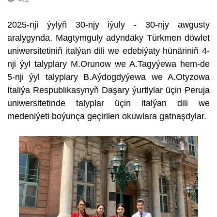
2025-nji ýylyň 30-njy iýuly - 30-njy awgusty
aralygynda, Magtymguly adyndaky Türkmen döwlet
uniwersitetiniň italýan dili we edebiýaty hünäriniň 4-
nji ýyl talyplary M.Orunow we A.Tagyýewa hem-de
5-nji ýyl talyplary B.Aýdogdyýewa we A.Otyzowa
Italiýa Respublikasynyň Daşary ýurtlylar üçin Peruja
uniwersitetinde talyplar üçin italýan dili we
medeniýeti boýunça geçirilen okuwlara gatnaşdylar.