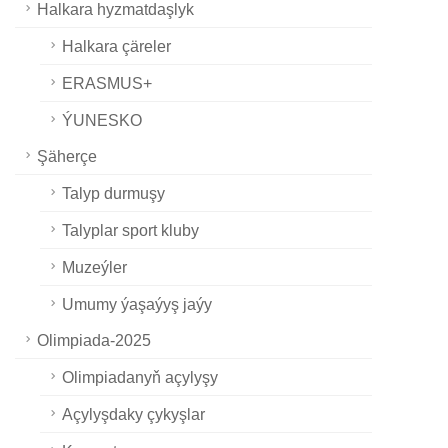
Halkara hyzmatdaşlyk
Halkara çäreler
ERASMUS+
ÝUNESKO
Şäherçe
Talyp durmuşy
Talyplar sport kluby
Muzeýler
Umumy ýaşaýyş jaýy
Olimpiada-2025
Olimpiadanyň açylyşy
Açylyşdaky çykyşlar