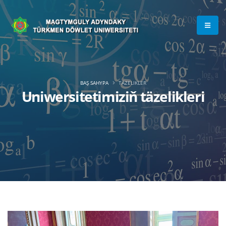
BAŞ SAHYPA
TÄZELIKLER
Uniwersitetimiziň täzelikleri