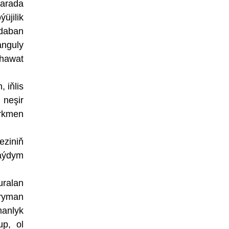
barada
üjilik
 daban
anguly
hawat
 iňlis
 neşir
rkmen
ziniň
 aýdym
ralan
hryman
manlyk
up, ol