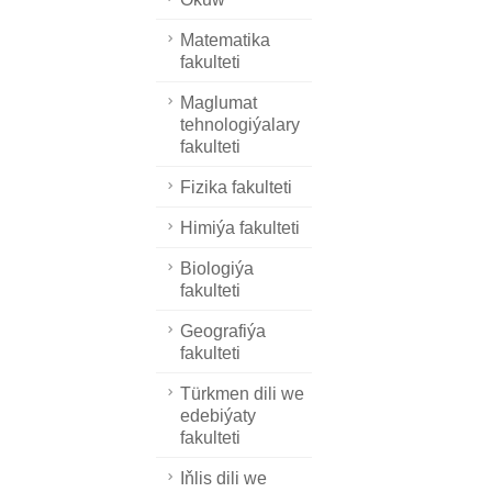
Matematika
fakulteti
Maglumat
tehnologiýalary
fakulteti
Fizika fakulteti
Himiýa fakulteti
Biologiýa
fakulteti
Geografiýa
fakulteti
Türkmen dili we
edebiýaty
fakulteti
Iňlis dili we