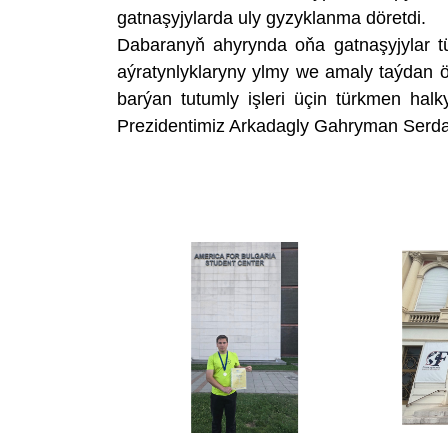
gatnaşyjylarda uly gyzyklanma döretdi.
Dabaranyň ahyrynda oňa gatnaşyjylar tü
aýratynlyklaryny ylmy we amaly taýdan ö
barýan tutumly işleri üçin türkmen ha
Prezidentimiz Arkadagly Gahryman Serdary