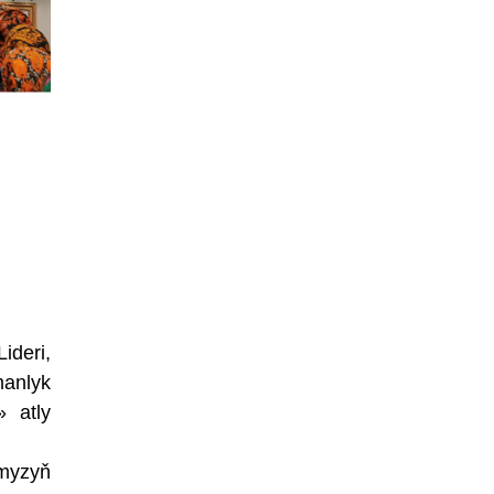
ideri,
anlyk
» atly
ymyzyň