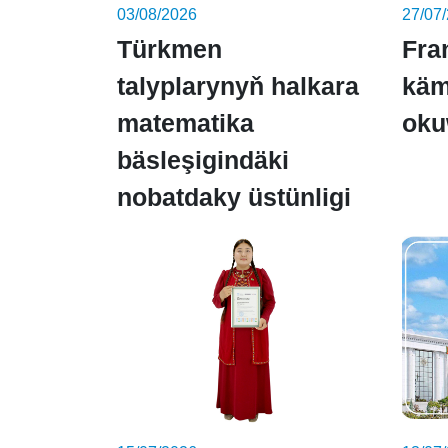
03/08/2026
27/07
Türkmen
Fra
talyplarynyň halkara
käm
matematika
oku
bäsleşigindäki
nobatdaky üstünligi