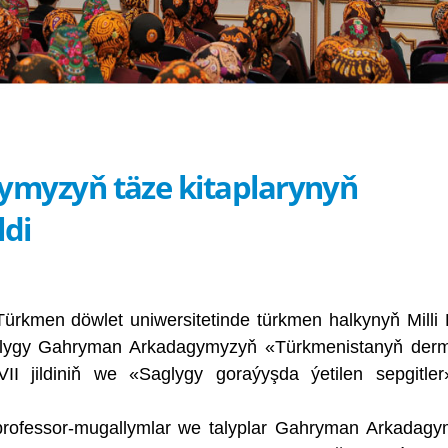
myzyň täze kitaplarynyň
ldi
rkmen döwlet uniwersitetinde türkmen halkynyň Milli L
şlygy Gahryman Arkadagymyzyň «Türkmenistanyň derm
XVII jildiniň we «Saglygy goraýyşda ýetilen sepgitler
professor-mugallymlar we talyplar Gahryman Arkadag