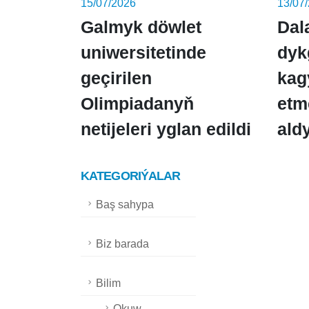
15/07/2026
13/07
Galmyk döwlet
Dal
uniwersitetinde
dyk
geçirilen
kag
Olimpiadanyň
etm
netijeleri yglan edildi
ald
KATEGORIÝALAR
Baş sahypa
Biz barada
Bilim
Okuw