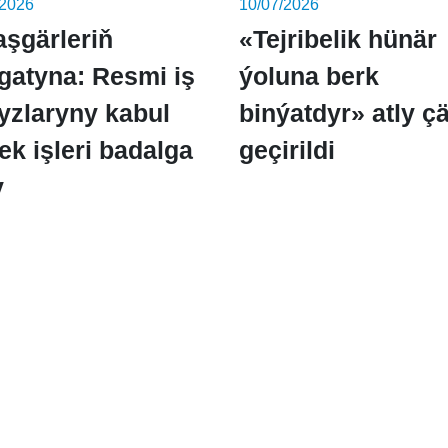
/2026
10/07/2026
aşgärleriň
«Tejribelik hünär
gatyna: Resmi iş
ýoluna berk
yzlaryny kabul
binýatdyr» atly ç
ek işleri badalga
geçirildi
y