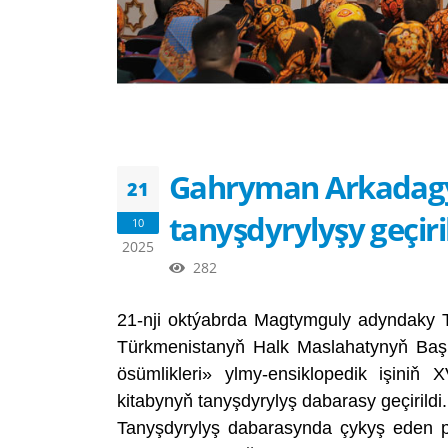
Gahryman Arkadagy
21
tanyşdyrylyşy geçiri
10
2025
282
21-nji oktýabrda Magtymguly adyndaky Tü
Türkmenistanyň Halk Maslahatynyň Ba
ösümlikleri» ylmy-ensiklopedik işiniň 
kitabynyň tanyşdyrylyş dabarasy geçirildi.
Tanyşdyrylyş dabarasynda çykyş eden 