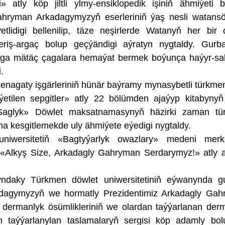
 atly köp jiltli ylmy-ensiklopedik işiniň ähmiýeti 
Gahryman Arkadagymyzyň eserleriniň ýaş nesli watansöý
tlidigi bellenilip, täze neşirlerde Watanyň her bir
eriş-argaç bolup geçýändigi aýratyn nygtaldy. Gurb
a mätäç çagalara hemaýat bermek boýunça haýyr-sa
.
nagaty işgärleriniň hünär baýramy mynasybetli türkmen,
etilen sepgitler» atly 22 bölümden ajaýyp kitabynyň
aglyk» Döwlet maksatnamasynyň häzirki zaman tü
a kesgitlemekde uly ähmiýete eýedigi nygtaldy.
niwersitetiň «Bagtyýarlyk owazlary» medeni merke
n «Alkyş Size, Arkadagly Gahryman Serdarymyz!» atly
ndaky Türkmen döwlet uniwersitetiniň eýwanynda gu
kadagymyzyň we hormatly Prezidentimiz Arkadagly Ga
dermanlyk ösümlikleriniň we olardan taýýarlanan der
n taýýarlanylan taslamalaryň sergisi köp adamly bol