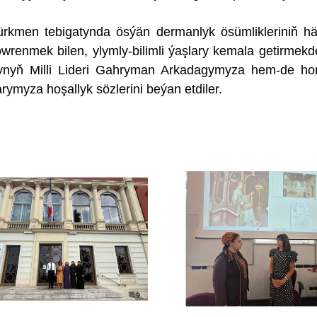
rkmen tebigatynda ösýän dermanlyk ösümlikleriniň häs
wrenmek bilen, ylymly-bilimli ýaşlary kemala getirmekd
lkynyň Milli Lideri Gahryman Arkadagymyza hem-de ho
myza hoşallyk sözlerini beýan etdiler.