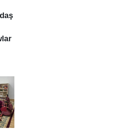
tdaş
lar