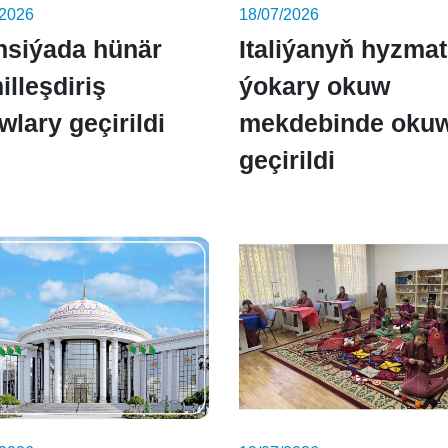
/2026
18/07/2026
nsiýada hünär
Italiýanyň hyzma
illeşdiriş
ýokary okuw
wlary geçirildi
mekdebinde okuw
geçirildi