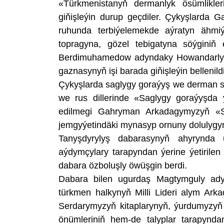
«Türkmenistanyň dermanlyk ösümlikleri»
giňişleýin durup geçdiler. Çykyşlarda 
ruhunda terbiýelemekde aýratyn ähmiýe
topragyna, gözel tebigatyna söýginiň 
Berdimuhamedow adyndaky Howandarlyg
gaznasynyň işi barada giňişleýin bellenildi
Çykyşlarda saglygy goraýyş we derman se
we rus dillerinde «Saglygy goraýyşda ý
edilmegi Gahryman Arkadagymyzyň «S
jemgyýetindäki mynasyp ornuny dolulygyn
Tanyşdyrylyş dabarasynyň ahyrynda u
aýdymçylary tarapyndan ýerine ýetirile
dabara özboluşly öwüşgin berdi.
Dabara bilen ugurdaş Magtymguly ady
türkmen halkynyň Milli Lideri alym Ar
Serdarymyzyň kitaplarynyň, ýurdumyzyň 
önümleriniň hem-de talyplar tarapynda