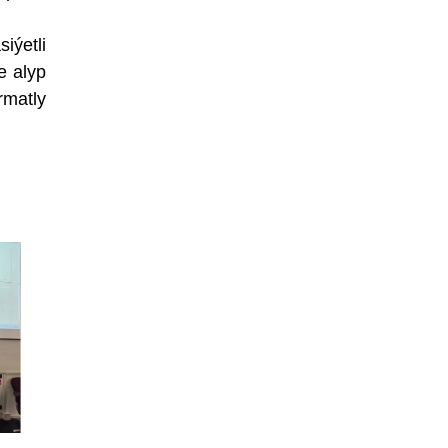
iýetli
e alyp
rmatly