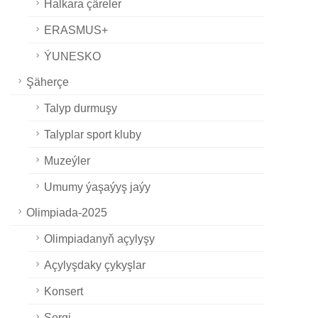
Halkara çäreler
ERASMUS+
ÝUNESKO
Şäherçe
Talyp durmuşy
Talyplar sport kluby
Muzeýler
Umumy ýaşaýyş jaýy
Olimpiada-2025
Olimpiadanyň açylyşy
Açylyşdaky çykyşlar
Konsert
Sergi