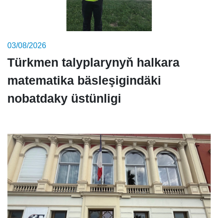
03/08/2026
Türkmen talyplarynyň halkara
matematika bäsleşigindäki
nobatdaky üstünligi