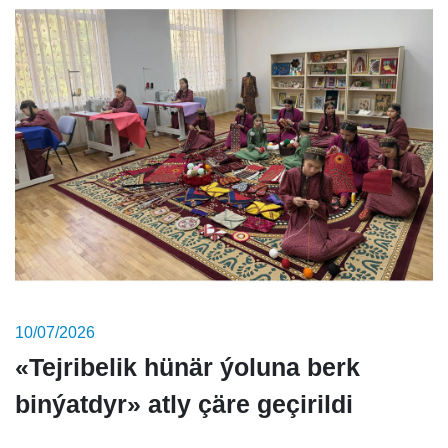
10/07/2026
«Tejribelik hünär ýoluna berk
binýatdyr» atly çäre geçirildi