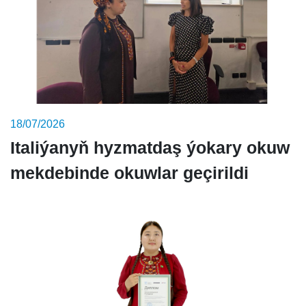
18/07/2026
Italiýanyň hyzmatdaş ýokary okuw
mekdebinde okuwlar geçirildi