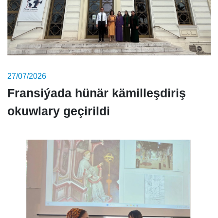
27/07/2026
Fransiýada hünär kämilleşdiriş
okuwlary geçirildi