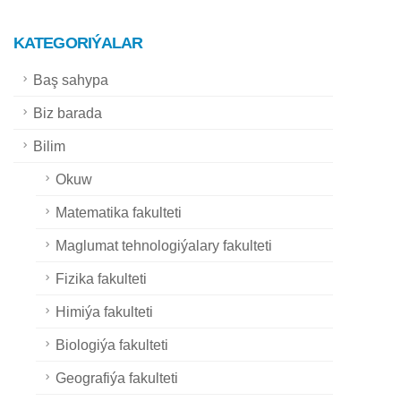
KATEGORIÝALAR
Baş sahypa
Biz barada
Bilim
Okuw
Matematika fakulteti
Maglumat tehnologiýalary fakulteti
Fizika fakulteti
Himiýa fakulteti
Biologiýa fakulteti
Geografiýa fakulteti