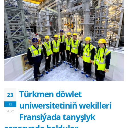
Türkmen döwlet
23
uniwersitetiniň wekilleri
12
2025
Fransiýada tanyşlyk