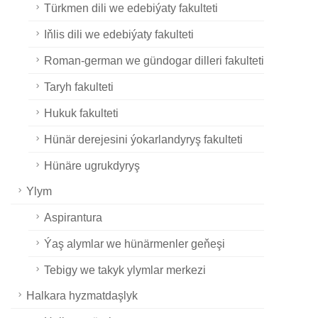
Türkmen dili we edebiýaty fakulteti
Iňlis dili we edebiýaty fakulteti
Roman-german we gündogar dilleri fakulteti
Taryh fakulteti
Hukuk fakulteti
Hünär derejesini ýokarlandyryş fakulteti
Hünäre ugrukdyryş
Ylym
Aspirantura
Ýaş alymlar we hünärmenler geňeşi
Tebigy we takyk ylymlar merkezi
Halkara hyzmatdaşlyk