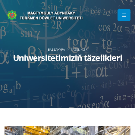
BAŞ SAHYPA
TÄZELIKLER
Uniwersitetimiziň täzelikleri