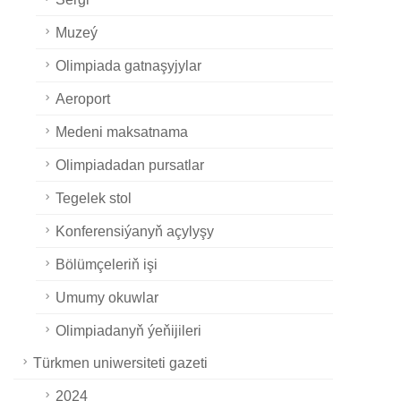
Muzeý
Olimpiada gatnaşyjylar
Aeroport
Medeni maksatnama
Olimpiadadan pursatlar
Tegelek stol
Konferensiýanyň açylyşy
Bölümçeleriň işi
Umumy okuwlar
Olimpiadanyň ýeňijileri
Türkmen uniwersiteti gazeti
2024