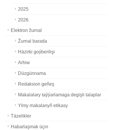
2025
2026
Elektron žurnal
Žurnal barada
Häzirki goýberilişi
Arhiw
Düzgünnama
Redaksion geňeş
Makalalary taýýarlamaga degişli talaplar
Ylmy makalanyň etikasy
Täzelikler
Habarlaşmak üçin