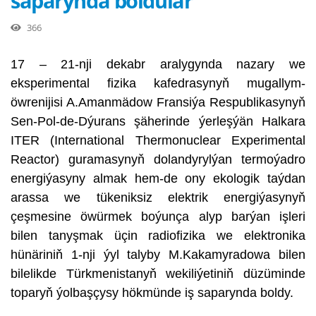
saparynda boldular
366
17 – 21-nji dekabr aralygynda nazary we
eksperimental fizika kafedrasynyň mugallym-
öwrenijisi A.Amanmädow Fransiýa Respublikasynyň
Sen-Pol-de-Dýurans şäherinde ýerleşýän Halkara
ITER (International Thermonuclear Experimental
Reactor) guramasynyň dolandyrylýan termoýadro
energiýasyny almak hem-de ony ekologik taýdan
arassa we tükeniksiz elektrik energiýasynyň
çeşmesine öwürmek boýunça alyp barýan işleri
bilen tanyşmak üçin radiofizika we elektronika
hünäriniň 1-nji ýyl talyby M.Kakamyradowa bilen
bilelikde Türkmenistanyň wekiliýetiniň düzüminde
toparyň ýolbaşçysy hökmünde iş saparynda boldy.