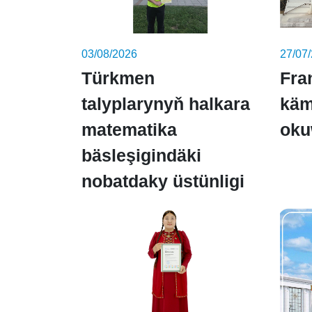
03/08/2026
27/07
Türkmen
Fra
talyplarynyň halkara
käm
matematika
oku
bäsleşigindäki
nobatdaky üstünligi