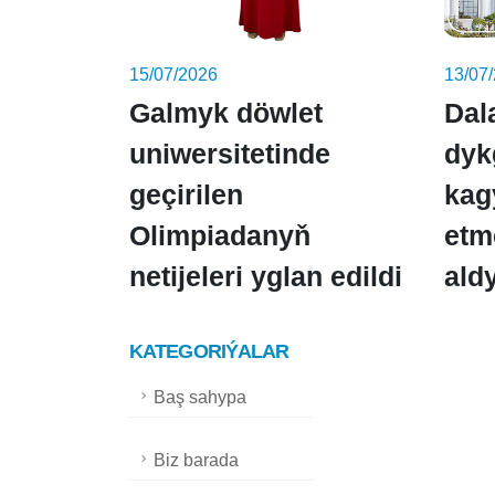
15/07/2026
13/07
Galmyk döwlet
Dal
uniwersitetinde
dyk
geçirilen
kag
Olimpiadanyň
etm
netijeleri yglan edildi
ald
KATEGORIÝALAR
Baş sahypa
Biz barada