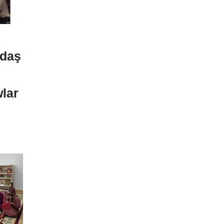
tdaş
lar