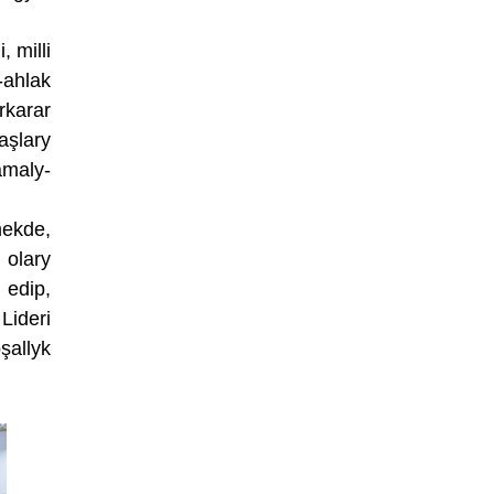
 milli
-ahlak
rkarar
şlary
amaly-
mekde,
 olary
 edip,
Lideri
şallyk