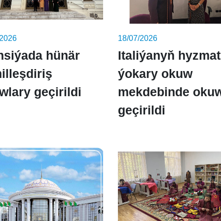
/2026
18/07/2026
nsiýada hünär
Italiýanyň hyzma
illeşdiriş
ýokary okuw
wlary geçirildi
mekdebinde okuw
geçirildi