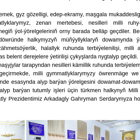
lemek, gyz gözelligi, edep-ekramy, maşgala mukaddesligi,
lyklarymyz, zenan mertebesi, nesilleri milli ruhy
giň ýol-ýörelgeleriniň orny barada belläp geçdiler. Be
döwründe halkymyzyň müňýyllyklaryň dowamynda ýa
zähmetsöýerlik, halallyk ruhunda terbiýelenilişi, milli 
lent derejelere ýetirilişi çykyşlarda nygtalyp geçildi.
şyjylar tarapyndan nesilleri kämillik ruhunda terbiýele
geçirmekde, milli gymmatlyklarymyzy öwrenmäge we
kmünde esasynda alyp barýan ýörelgesini dowamat-dowam
yp barýan tutumly işleri üçin türkmen halkynyň Milli 
y Prezidentimiz Arkadagly Gahryman Serdarymyza ho