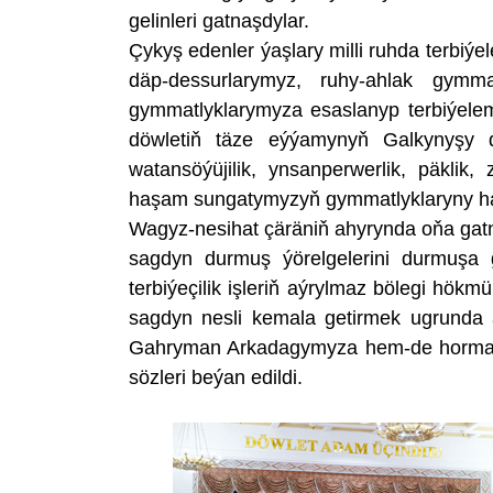
gelinleri gatnaşdylar.
Çykyş edenler ýaşlary milli ruhda terbiýe
däp-dessurlarymyz, ruhy-ahlak gymmat
gymmatlyklarymyza esaslanyp terbiýeleme
döwletiň täze eýýamynyň Galkynyşy 
watansöýüjilik, ynsanperwerlik, päklik, 
haşam sungatymyzyň gymmatlyklaryny has be
Wagyz-nesihat çäräniň ahyrynda oňa gatna
sagdyn durmuş ýörelgelerini durmuşa 
terbiýeçilik işleriň aýrylmaz bölegi hö
sagdyn nesli kemala getirmek ugrunda al
Gahryman Arkadagymyza hem-de hormatl
sözleri beýan edildi.