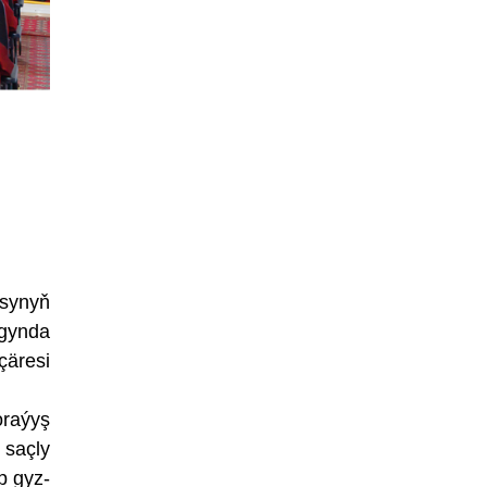
asynyň
agynda
çäresi
oraýyş
 saçly
p gyz-