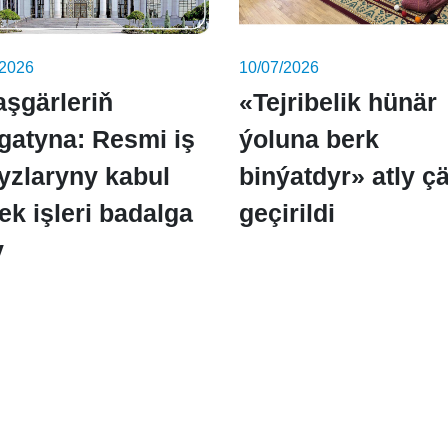
/2026
10/07/2026
aşgärleriň
«Tejribelik hünär
gatyna: Resmi iş
ýoluna berk
yzlaryny kabul
binýatdyr» atly ç
ek işleri badalga
geçirildi
y