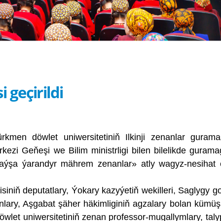
 geçirildi
kmen döwlet uniwersitetiniň Ilkinji zenanlar guram
kezi Geňeşi we Bilim ministrligi bilen bilelikde guram
şaýşa ýarandyr mährem zenanlar» atly wagyz-nesihat 
iniň deputatlary, Ýokary kazyýetiň wekilleri, Saglygy g
nlary, Aşgabat şäher häkimliginiň agzalary bolan kümüş
let uniwersitetiniň zenan professor-mugallymlary, taly