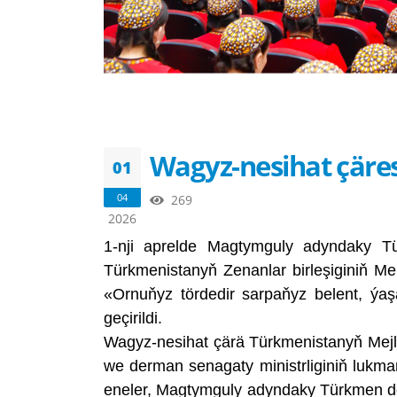
Wagyz-nesihat çäresi
01
04
269
2026
1-nji aprelde Magtymguly adyndaky Tür
Türkmenistanyň Zenanlar birleşiginiň Mer
«Ornuňyz tördedir sarpaňyz belent, ýa
geçirildi.
Wagyz-nesihat çärä Türkmenistanyň Mejlis
we derman senagaty ministrliginiň lukma
eneler, Magtymguly adyndaky Türkmen döw