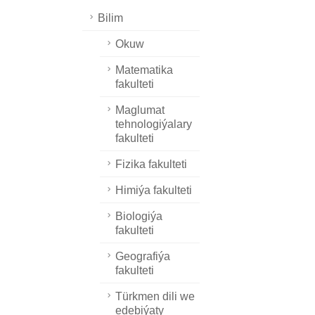
Bilim
Okuw
Matematika
fakulteti
Maglumat
tehnologiýalary
fakulteti
Fizika fakulteti
Himiýa fakulteti
Biologiýa
fakulteti
Geografiýa
fakulteti
Türkmen dili we
edebiýaty