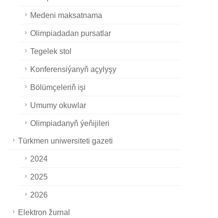
Medeni maksatnama
Olimpiadadan pursatlar
Tegelek stol
Konferensiýanyň açylyşy
Bölümçeleriň işi
Umumy okuwlar
Olimpiadanyň ýeňijileri
Türkmen uniwersiteti gazeti
2024
2025
2026
Elektron žurnal