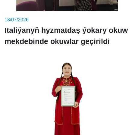
18/07/2026
Italiýanyň hyzmatdaş ýokary okuw
mekdebinde okuwlar geçirildi