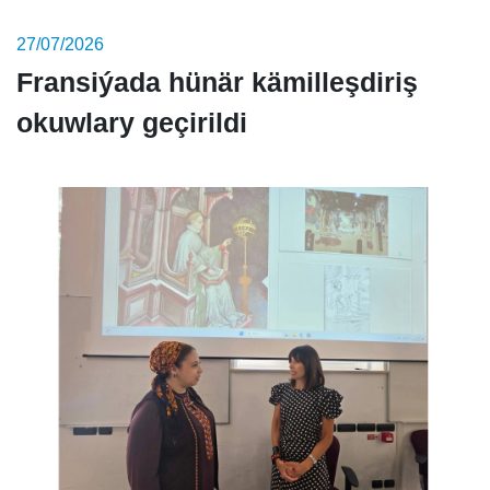
27/07/2026
Fransiýada hünär kämilleşdiriş
okuwlary geçirildi