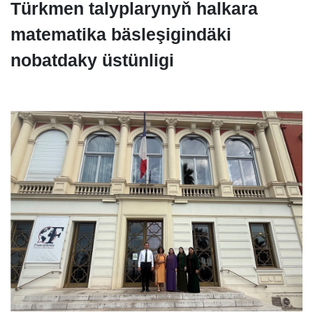
Türkmen talyplarynyň halkara
matematika bäsleşigindäki
nobatdaky üstünligi