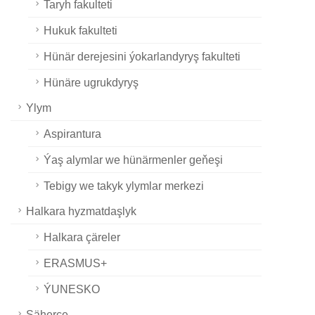
Taryh fakulteti
Hukuk fakulteti
Hünär derejesini ýokarlandyryş fakulteti
Hünäre ugrukdyryş
Ylym
Aspirantura
Ýaş alymlar we hünärmenler geňeşi
Tebigy we takyk ylymlar merkezi
Halkara hyzmatdaşlyk
Halkara çäreler
ERASMUS+
ÝUNESKO
Şäherçe