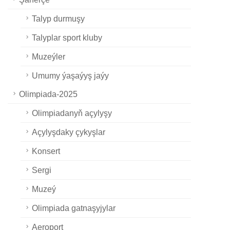
Talyp durmuşy
Talyplar sport kluby
Muzeýler
Umumy ýaşaýyş jaýy
Olimpiada-2025
Olimpiadanyň açylyşy
Açylyşdaky çykyşlar
Konsert
Sergi
Muzeý
Olimpiada gatnaşyjylar
Aeroport