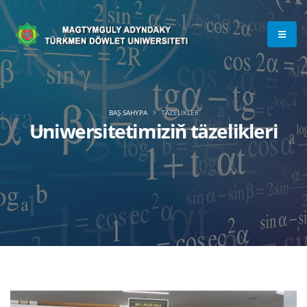
BAŞ SAHYPA
TÄZELIKLER
Uniwersitetimiziň täzelikleri