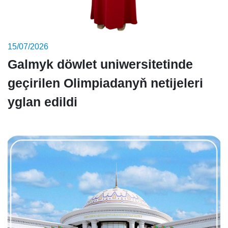
15/07/2026
Galmyk döwlet uniwersitetinde
geçirilen Olimpiadanyň netijeleri
yglan edildi