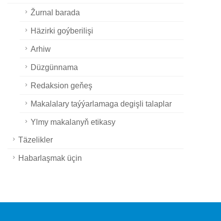
Žurnal barada
Häzirki goýberilişi
Arhiw
Düzgünnama
Redaksion geňeş
Makalalary taýýarlamaga degişli talaplar
Ylmy makalanyň etikasy
Täzelikler
Habarlaşmak üçin