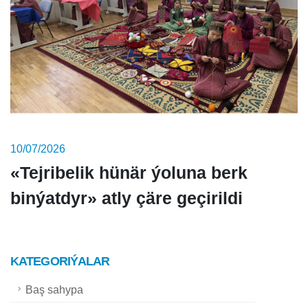
10/07/2026
«Tejribelik hünär ýoluna berk
binýatdyr» atly çäre geçirildi
KATEGORIÝALAR
Baş sahypa