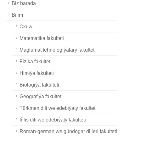
Biz barada
Bilim
Okuw
Matematika fakulteti
Maglumat tehnologiýalary fakulteti
Fizika fakulteti
Himiýa fakulteti
Biologiýa fakulteti
Geografiýa fakulteti
Türkmen dili we edebiýaty fakulteti
Iňlis dili we edebiýaty fakulteti
Roman-german we gündogar dilleri fakulteti