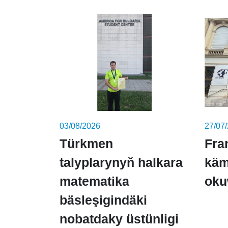
03/08/2026
27/07
Türkmen
Fra
talyplarynyň halkara
käm
matematika
oku
bäsleşigindäki
nobatdaky üstünligi