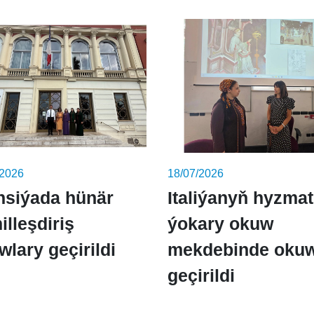
/2026
18/07/2026
nsiýada hünär
Italiýanyň hyzma
illeşdiriş
ýokary okuw
wlary geçirildi
mekdebinde okuw
geçirildi