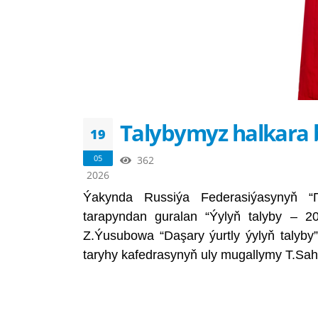
Talybymyz halkara b
19
05
362
2026
Ýakynda Russiýa Federasiýasynyň “
tarapyndan guralan “Ýylyň talyby – 202
Z.Ýusubowa “Daşary ýurtly ýylyň talyby
taryhy kafedrasynyň uly mugallymy T.Sah