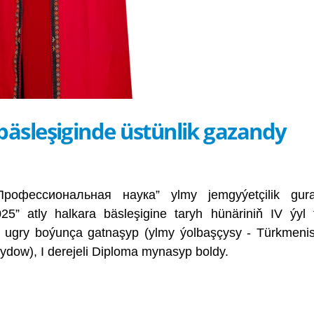
äsleşiginde üstünlik gazandy
Профессиональная наука” ylmy jemgyýetçilik gur
5” atly halkara bäsleşigine taryh hünäriniň IV ýyl 
” ugry boýunça gatnaşyp (ylmy ýolbaşçysy - Türkmeni
ydow), I derejeli Diploma mynasyp boldy.