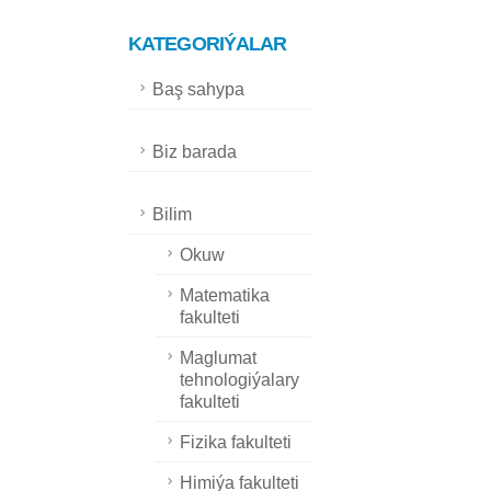
KATEGORIÝALAR
Baş sahypa
Biz barada
Bilim
Okuw
Matematika
fakulteti
Maglumat
tehnologiýalary
fakulteti
Fizika fakulteti
Himiýa fakulteti