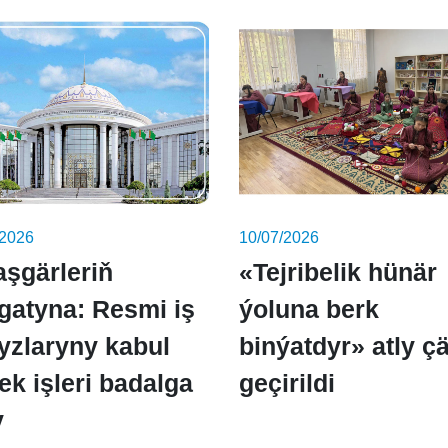
/2026
10/07/2026
aşgärleriň
«Tejribelik hünär
gatyna: Resmi iş
ýoluna berk
yzlaryny kabul
binýatdyr» atly ç
ek işleri badalga
geçirildi
y