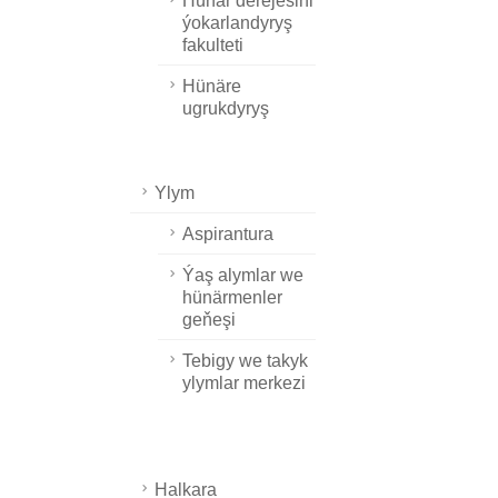
Hünär derejesini
ýokarlandyryş
fakulteti
Hünäre
ugrukdyryş
Ylym
Aspirantura
Ýaş alymlar we
hünärmenler
geňeşi
Tebigy we takyk
ylymlar merkezi
Halkara