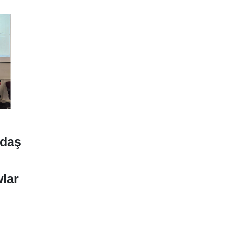
tdaş
lar