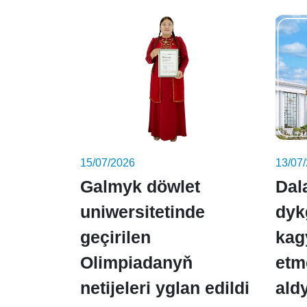
15/07/2026
13/07
Galmyk döwlet
Dal
uniwersitetinde
dyk
geçirilen
kag
Olimpiadanyň
etm
netijeleri yglan edildi
ald