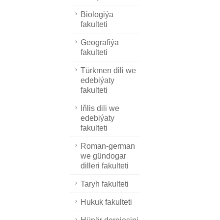
Biologiýa
fakulteti
Geografiýa
fakulteti
Türkmen dili we
edebiýaty
fakulteti
Iňlis dili we
edebiýaty
fakulteti
Roman-german
we gündogar
dilleri fakulteti
Taryh fakulteti
Hukuk fakulteti