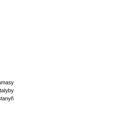
amasy
talyby
stanyň