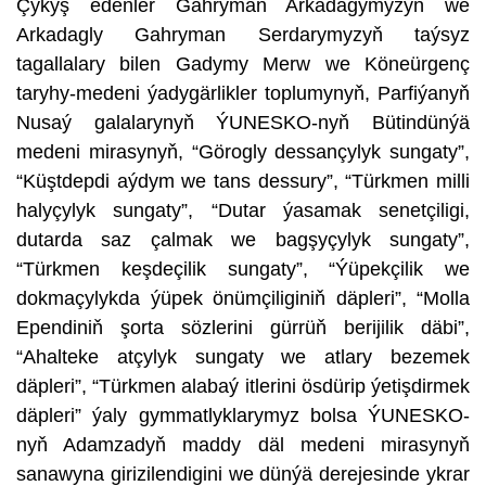
Çykyş edenler Gahryman Arkadagymyzyň we
Arkadagly Gahryman Serdarymyzyň taýsyz
tagallalary bilen Gadymy Merw we Köneürgenç
taryhy-medeni ýadygärlikler toplumynyň, Parfiýanyň
Nusaý galalarynyň ÝUNESKO-nyň Bütindünýä
medeni mirasynyň, “Görogly dessançylyk sungaty”,
“Küştdepdi aýdym we tans dessury”, “Türkmen milli
halyçylyk sungaty”, “Dutar ýasamak senetçiligi,
dutarda saz çalmak we bagşyçylyk sungaty”,
“Türkmen keşdeçilik sungaty”, “Ýüpekçilik we
dokmaçylykda ýüpek önümçiliginiň däpleri”, “Molla
Ependiniň şorta sözlerini gürrüň berijilik däbi”,
“Ahalteke atçylyk sungaty we atlary bezemek
däpleri”, “Türkmen alabaý itlerini ösdürip ýetişdirmek
däpleri” ýaly gymmatlyklarymyz bolsa ÝUNESKO-
nyň Adamzadyň maddy däl medeni mirasynyň
sanawyna girizilendigini we dünýä derejesinde ykrar