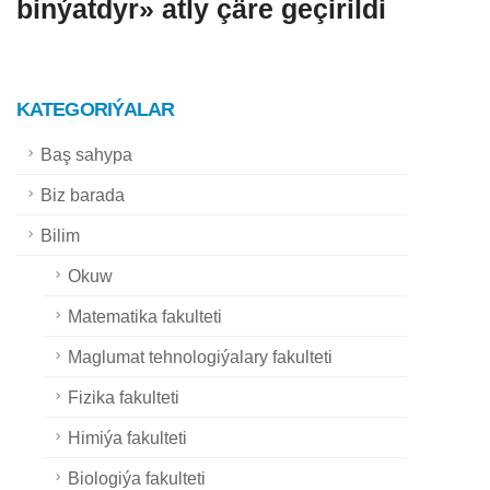
binýatdyr» atly çäre geçirildi
KATEGORIÝALAR
Baş sahypa
Biz barada
Bilim
Okuw
Matematika fakulteti
Maglumat tehnologiýalary fakulteti
Fizika fakulteti
Himiýa fakulteti
Biologiýa fakulteti