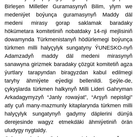
Birleşen Milletler Guramasynyň Bilim, ylym we
medeniýet boýunça guramasynyň Maddy däl
medeni mirasy gorap saklamak baradaky
hökümetara komitetiniň nobatdaky 14-nji mejlisiniň
dowamynda Türkmenistanyň hödürlemegi boýunça
türkmen milli halyçylyk sungatyny ÝUNESKO-nyň
Adamzadyň maddy däl medeni mirasynyň
sanawyna girizmek baradaky çözgüt komitetiň agza
ýurtlary tarapyndan biragyzdan kabul edilmegi
taryhy ähmiýete eýedigi bellenildi. Şeýle-de,
çykyşlarda türkmen halkynyň Milli Lideri Gahryman
Arkadagymyzyň “Janly rowaýat”, “Arşyň nepisligi”
atly çuň many-mazmunly kitaplarynda türkmen milli
halyçylyk sungatynyň gadymy däplerini dünýä
derejesinde wagyz etmekdäki ähmiýetiniň örän
uludygy nygtaldy.