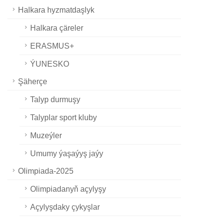
Halkara hyzmatdaşlyk
Halkara çäreler
ERASMUS+
ÝUNESKO
Şäherçe
Talyp durmuşy
Talyplar sport kluby
Muzeýler
Umumy ýaşaýyş jaýy
Olimpiada-2025
Olimpiadanyň açylyşy
Açylyşdaky çykyşlar