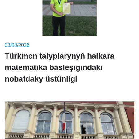
03/08/2026
Türkmen talyplarynyň halkara
matematika bäsleşigindäki
nobatdaky üstünligi