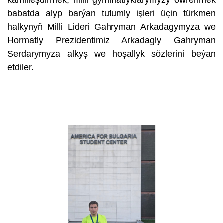
babatda alyp barýan tutumly işleri üçin türkmen
halkynyň Milli Lideri Gahryman Arkadagymyza we
Hormatly Prezidentimiz Arkadagly Gahryman
Serdarymyza alkyş we hoşallyk sözlerini beýan
etdiler.