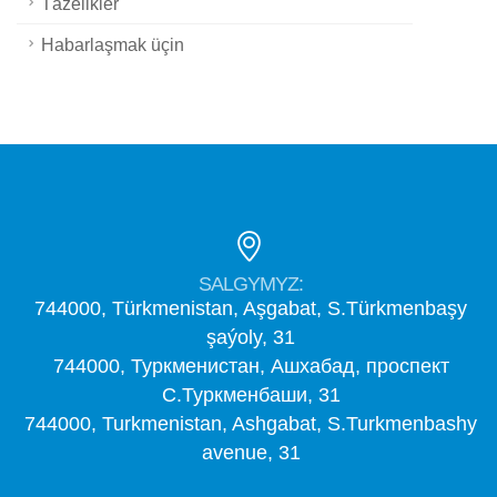
Täzelikler
Habarlaşmak üçin
SALGYMYZ:
744000, Türkmenistan, Aşgabat, S.Türkmenbaşy
şaýoly, 31
744000, Туркменистан, Ашхабад, проспект
С.Туркменбаши, 31
744000, Turkmenistan, Ashgabat, S.Turkmenbashy
avenue, 31