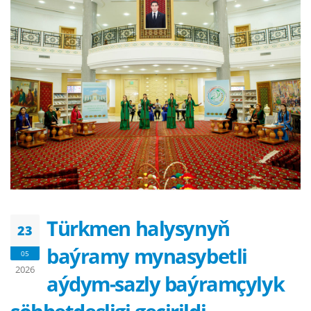
Türkmen halysynyň
23
baýramy mynasybetli
05
2026
aýdym-sazly baýramçylyk