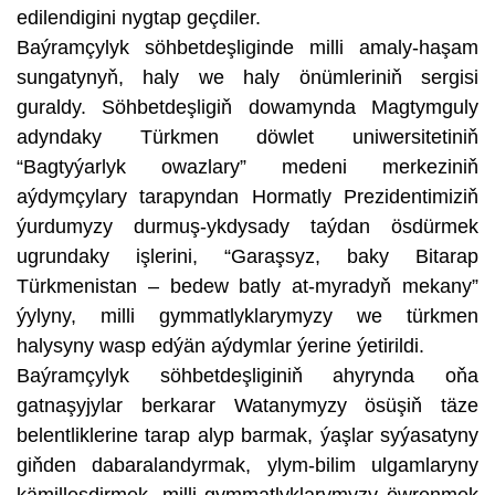
edilendigini nygtap geçdiler.
Baýramçylyk söhbetdeşliginde milli amaly-haşam
sungatynyň, haly we haly önümleriniň sergisi
guraldy. Söhbetdeşligiň dowamynda Magtymguly
adyndaky Türkmen döwlet uniwersitetiniň
“Bagtyýarlyk owazlary” medeni merkeziniň
aýdymçylary tarapyndan Hormatly Prezidentimiziň
ýurdumyzy durmuş-ykdysady taýdan ösdürmek
ugrundaky işlerini, “Garaşsyz, baky Bitarap
Türkmenistan – bedew batly at-myradyň mekany”
ýylyny, milli gymmatlyklarymyzy we türkmen
halysyny wasp edýän aýdymlar ýerine ýetirildi.
Baýramçylyk söhbetdeşliginiň ahyrynda oňa
gatnaşyjylar berkarar Watanymyzy ösüşiň täze
belentliklerine tarap alyp barmak, ýaşlar syýasatyny
giňden dabaralandyrmak, ylym-bilim ulgamlaryny
kämilleşdirmek, milli gymmatlyklarymyzy öwrenmek