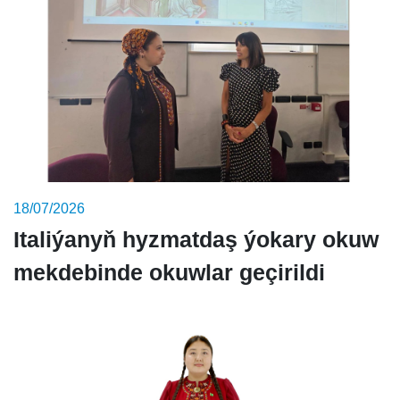
18/07/2026
Italiýanyň hyzmatdaş ýokary okuw
mekdebinde okuwlar geçirildi