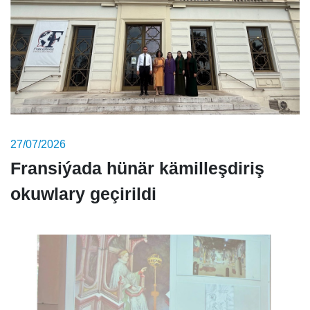
27/07/2026
Fransiýada hünär kämilleşdiriş
okuwlary geçirildi