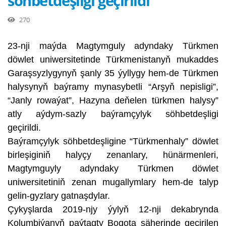
söhbetdeşligi geçirildi
270
23-nji maýda Magtymguly adyndaky Türkmen
döwlet uniwersitetinde Türkmenistanyň mukaddes
Garaşsyzlygynyň şanly 35 ýyllygy hem-de Türkmen
halysynyň baýramy mynasybetli “Arşyň nepisligi”,
“Janly rowaýat”, Hazyna deňelen türkmen halysy”
atly aýdym-sazly baýramçylyk söhbetdeşligi
geçirildi.
Baýramçylyk söhbetdeşligine “Türkmenhaly” döwlet
birleşiginiň halyçy zenanlary, hünärmenleri,
Magtymguyly adyndaky Türkmen döwlet
uniwersitetiniň zenan mugallymlary hem-de talyp
gelin-gyzlary gatnaşdylar.
Çykyşlarda 2019-njy ýylyň 12-nji dekabrynda
Kolumbiýanyň paýtagty Bogota şäherinde geçirilen