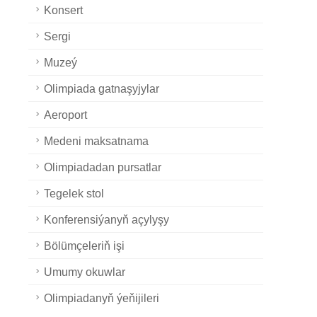
Konsert
Sergi
Muzeý
Olimpiada gatnaşyjylar
Aeroport
Medeni maksatnama
Olimpiadadan pursatlar
Tegelek stol
Konferensiýanyň açylyşy
Bölümçeleriň işi
Umumy okuwlar
Olimpiadanyň ýeňijileri