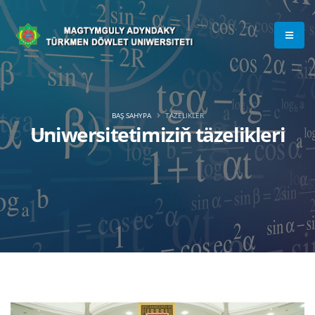
BAŞ SAHYPA
TÄZELIKLER
Uniwersitetimiziň täzelikleri