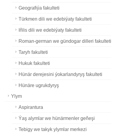
Geografiýa fakulteti
Türkmen dili we edebiýaty fakulteti
Iňlis dili we edebiýaty fakulteti
Roman-german we gündogar dilleri fakulteti
Taryh fakulteti
Hukuk fakulteti
Hünär derejesini ýokarlandyryş fakulteti
Hünäre ugrukdyryş
Ylym
Aspirantura
Ýaş alymlar we hünärmenler geňeşi
Tebigy we takyk ylymlar merkezi