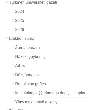
Türkmen uniwersiteti gazeti
2024
2025
2026
Elektron žurnal
Žurnal barada
Häzirki goýberilişi
Arhiw
Düzgünnama
Redaksion geňeş
Makalalary taýýarlamaga degişli talaplar
Ylmy makalanyň etikasy