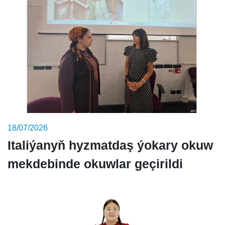
18/07/2026
Italiýanyň hyzmatdaş ýokary okuw
mekdebinde okuwlar geçirildi