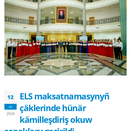
ELS maksatnamasynyň
12
çäklerinde hünär
06
2026
kämilleşdiriş okuw