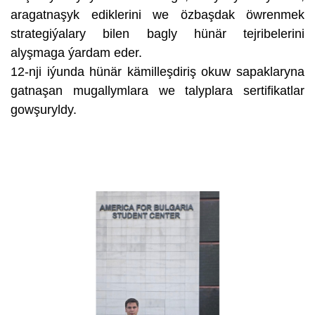
aragatnaşyk ediklerini we özbaşdak öwrenmek
strategiýalary bilen bagly hünär tejribelerini
alyşmaga ýardam eder.
12-nji iýunda hünär kämilleşdiriş okuw sapaklaryna
gatnaşan mugallymlara we talyplara sertifikatlar
gowşuryldy.