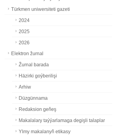
Türkmen uniwersiteti gazeti
2024
2025
2026
Elektron žurnal
Žurnal barada
Häzirki goýberilişi
Arhiw
Düzgünnama
Redaksion geňeş
Makalalary taýýarlamaga degişli talaplar
Ylmy makalanyň etikasy