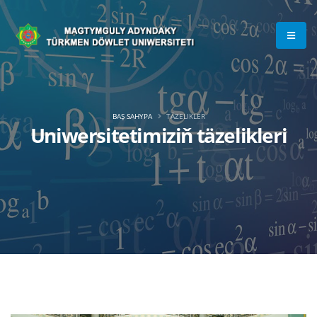
BAŞ SAHYPA
TÄZELIKLER
Uniwersitetimiziň täzelikleri