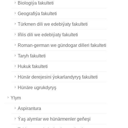
Biologiýa fakulteti
Geografiýa fakulteti
Türkmen dili we edebiýaty fakulteti
Iňlis dili we edebiýaty fakulteti
Roman-german we gündogar dilleri fakulteti
Taryh fakulteti
Hukuk fakulteti
Hünär derejesini ýokarlandyryş fakulteti
Hünäre ugrukdyryş
Ylym
Aspirantura
Ýaş alymlar we hünärmenler geňeşi