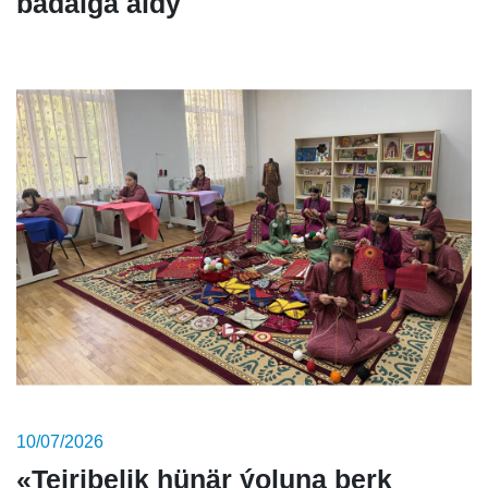
badalga aldy
10/07/2026
«Tejribelik hünär ýoluna berk