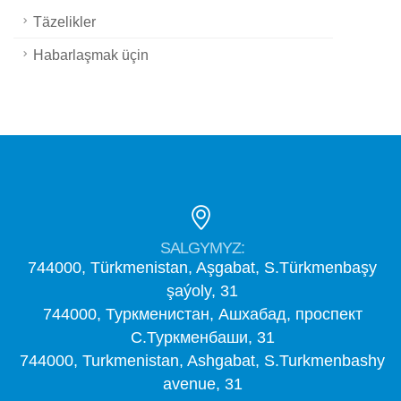
Täzelikler
Habarlaşmak üçin
SALGYMYZ:
744000, Türkmenistan, Aşgabat, S.Türkmenbaşy
şaýoly, 31
744000, Туркменистан, Ашхабад, проспект
С.Туркменбаши, 31
744000, Turkmenistan, Ashgabat, S.Turkmenbashy
avenue, 31