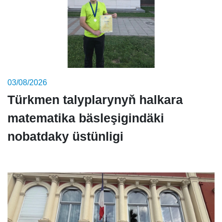
03/08/2026
Türkmen talyplarynyň halkara
matematika bäsleşigindäki
nobatdaky üstünligi