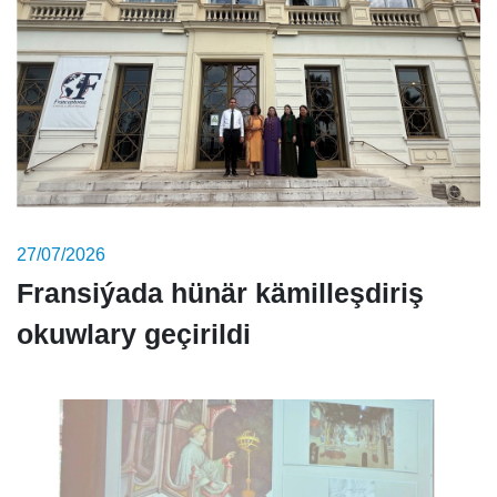
27/07/2026
Fransiýada hünär kämilleşdiriş
okuwlary geçirildi