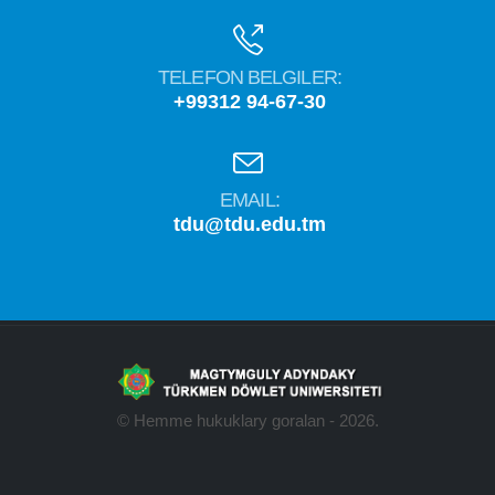
TELEFON BELGILER:
+99312 94-67-30
EMAIL:
tdu@tdu.edu.tm
© Hemme hukuklary goralan - 2026.