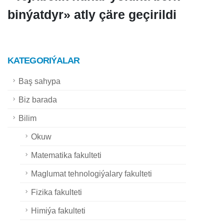
binýatdyr» atly çäre geçirildi
KATEGORIÝALAR
Baş sahypa
Biz barada
Bilim
Okuw
Matematika fakulteti
Maglumat tehnologiýalary fakulteti
Fizika fakulteti
Himiýa fakulteti