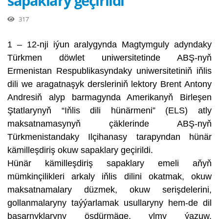
sapaklary geçirildi
317
1 – 12-nji iýun aralygynda Magtymguly adyndaky
Türkmen döwlet uniwersitetinde ABŞ-nyň
Ermenistan Respublikasyndaky uniwersitetiniň iňlis
dili we aragatnaşyk dersleriniň lektory Brent Antony
Andresiň alyp barmagynda Amerikanyň Birleşen
Ştatlarynyň “Iňlis dili hünärmeni” (ELS) atly
maksatnamasynyň çäklerinde ABŞ-nyň
Türkmenistandaky Ilçihanasy tarapyndan hünär
kämilleşdiriş okuw sapaklary geçirildi.
Hünär kämilleşdiriş sapaklary emeli aňyň
mümkinçilikleri arkaly iňlis dilini okatmak, okuw
maksatnamalary düzmek, okuw serişdelerini,
gollanmalaryny taýýarlamak usullaryny hem-de dil
başarnyklaryny ösdürmäge, ylmy ýazuw,