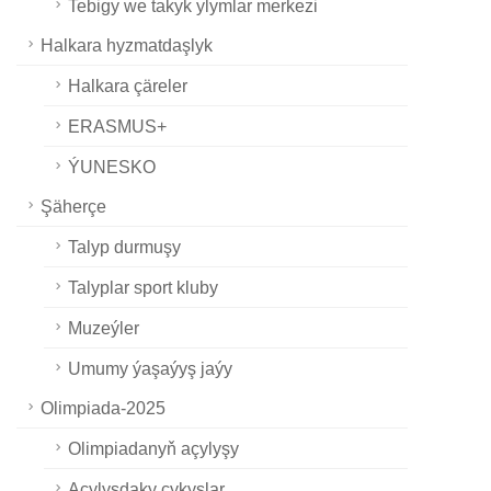
Tebigy we takyk ylymlar merkezi
Halkara hyzmatdaşlyk
Halkara çäreler
ERASMUS+
ÝUNESKO
Şäherçe
Talyp durmuşy
Talyplar sport kluby
Muzeýler
Umumy ýaşaýyş jaýy
Olimpiada-2025
Olimpiadanyň açylyşy
Açylyşdaky çykyşlar