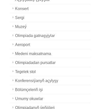
Konsert
Sergi
Muzeý
Olimpiada gatnaşyjylar
Aeroport
Medeni maksatnama
Olimpiadadan pursatlar
Tegelek stol
Konferensiýanyň açylyşy
Bölümçeleriň işi
Umumy okuwlar
Olimpiadanyň ýeňijileri