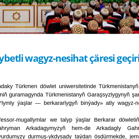
etli wagyz-nesihat çäresi geçiri
daky Türkmen döwlet uniwersitetinde Türkmenistanyň
iginiň guramagynda Türkmenistanyň Garaşsyzlygynyň şa
Ylymly ýaşlar — berkararlygyň binýady» atly wagyz-n
essor-mugallymlar we talyp ýaşlar Berkarar döwleti
ahryman Arkadagymyzyň hem-de Arkadagly Gah
n ýurdumyzy durmuş-ykdysady taýdan ösdürmekde, jem