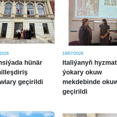
/2026
18/07/2026
nsiýada hünär
Italiýanyň hyzma
illeşdiriş
ýokary okuw
wlary geçirildi
mekdebinde okuw
geçirildi