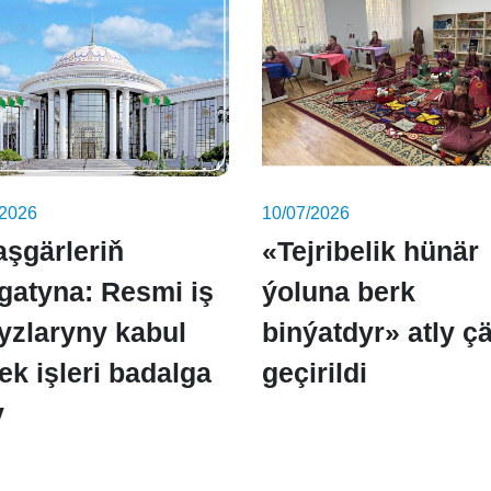
/2026
10/07/2026
aşgärleriň
«Tejribelik hünär
gatyna: Resmi iş
ýoluna berk
yzlaryny kabul
binýatdyr» atly ç
ek işleri badalga
geçirildi
y