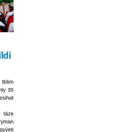
ldi
 Bilim
nly 35
esihat
ň täze
ryman
gyýeti