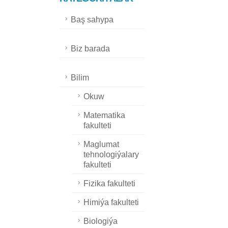
Baş sahypa
Biz barada
Bilim
Okuw
Matematika
fakulteti
Maglumat
tehnologiýalary
fakulteti
Fizika fakulteti
Himiýa fakulteti
Biologiýa