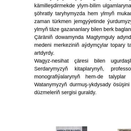
kämilleşdirmekde ylym-bilim ulgamlaryna 
şöhratly taryhymyzda hem ylmyň mukadde
zaman türkmen jemgyýetinde ýurdumyzy
ylmyň täze gazananlary bilen berk bagla
Çäräniň dowamynda Magtymguly adyndak
medeni merkeziniň aýdymçylar topary t
artdyrdy.
Wagyz-nesihat çäresi bilen ugurd
Serdarymyzyň kitaplarynyň, professo
monografiýalarynyň hem-de talyplar 
Watanymyzyň durmuş-ykdysady ösüşini b
düzmeleriň sergisi guraldy.