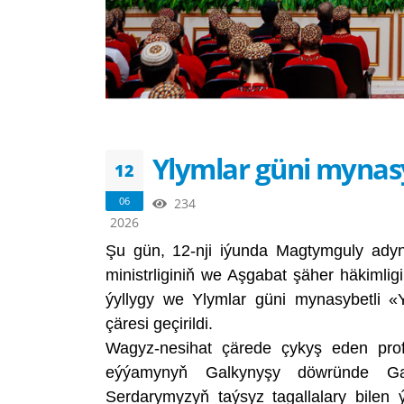
Ylymlar güni mynasyb
12
06
234
2026
Şu gün, 12-nji iýunda Magtymguly adyn
ministrliginiň we Aşgabat şäher häkiml
ýyllygy we Ylymlar güni mynasybetli «
çäresi geçirildi.
Wagyz-nesihat çärede çykyş eden prof
eýýamynyň Galkynyşy döwründe G
Serdarymyzyň taýsyz tagallalary bile