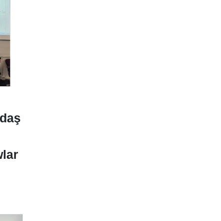
tdaş
lar