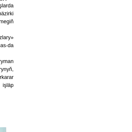
şlarda
äzirki
tmegiň
zlary»
has-da
ryman
ynyň,
karar
 işläp