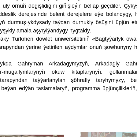
uly ornuň degişlidigini giňişleýin belläp geçdiler. Çyky
slik derejesinde belent derejelere eýe bolandygy, h
ň durmuş-ykdysady taýdan durnukly ösüşini üpjün e
nyşykly amala aşyrylýandygy nygtaldy.
y Türkmen döwlet uniwersitetiniň «Bagtyýarlyk owa
arapyndan ýerine ýetirilen aýdymlar onuň şowhunyny 
aşlykda Gahryman Arkadagymyzyň, Arkadagly Gah
r-mugallymlarynyň okuw kitaplarynyň, gollanmalar
tarapyndan taýýarlanylan şöhratly taryhymyzy, ber
eýan edýän taslamalaryň, programma üpjünçilikleriň,