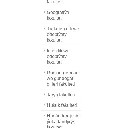
fakulteti
Geografiýa
fakulteti
Türkmen dili we
edebiýaty
fakulteti
Iňlis dili we
edebiýaty
fakulteti
Roman-german
we gündogar
dilleri fakulteti
Taryh fakulteti
Hukuk fakulteti
Hünär derejesini
ýokarlandyryş
fakulteti