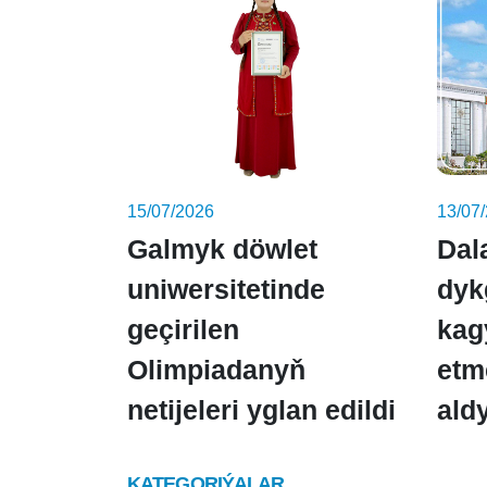
15/07/2026
13/07
Galmyk döwlet
Dal
uniwersitetinde
dyk
geçirilen
kag
Olimpiadanyň
etm
netijeleri yglan edildi
ald
KATEGORIÝALAR