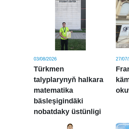
03/08/2026
27/07
Türkmen
Fra
talyplarynyň halkara
käm
matematika
oku
bäsleşigindäki
nobatdaky üstünligi