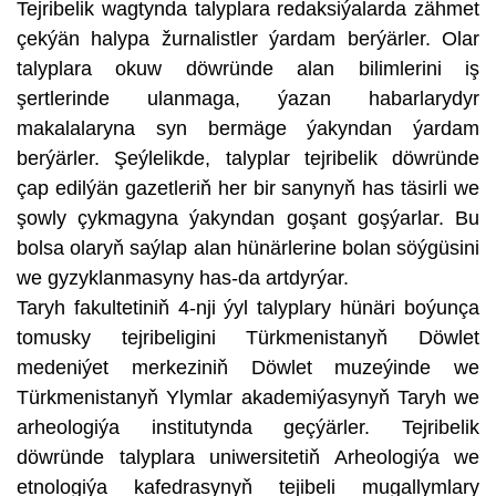
Tejribelik wagtynda talyplara redaksiýalarda zähmet
çekýän halypa žurnalistler ýardam berýärler. Olar
talyplara okuw döwründe alan bilimlerini iş
şertlerinde ulanmaga, ýazan habarlarydyr
makalalaryna syn bermäge ýakyndan ýardam
berýärler. Şeýlelikde, talyplar tejribelik döwründe
çap edilýän gazetleriň her bir sanynyň has täsirli we
şowly çykmagyna ýakyndan goşant goşýarlar. Bu
bolsa olaryň saýlap alan hünärlerine bolan söýgüsini
we gyzyklanmasyny has-da artdyrýar.
Taryh fakultetiniň 4-nji ýyl talyplary hünäri boýunça
tomusky tejribeligini Türkmenistanyň Döwlet
medeniýet merkeziniň Döwlet muzeýinde we
Türkmenistanyň Ylymlar akademiýasynyň Taryh we
arheologiýa institutynda geçýärler. Tejribelik
döwründe talyplara uniwersitetiň Arheologiýa we
etnologiýa kafedrasynyň tejibeli mugallymlary