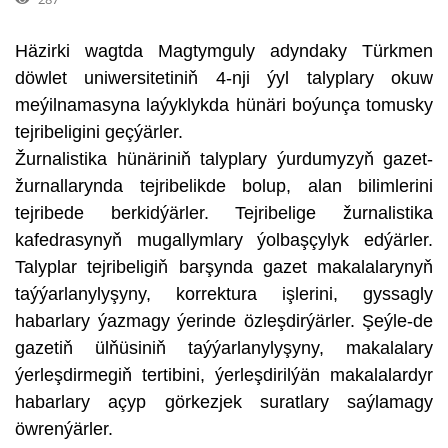
Häzirki wagtda Magtymguly adyndaky Türkmen
döwlet uniwersitetiniň 4-nji ýyl talyplary okuw
meýilnamasyna laýyklykda hünäri boýunça tomusky
tejribeligini geçýärler.
Žurnalistika hünäriniň talyplary ýurdumyzyň gazet-
žurnallarynda tejribelikde bolup, alan bilimlerini
tejribede berkidýärler. Tejribelige žurnalistika
kafedrasynyň mugallymlary ýolbaşçylyk edýärler.
Talyplar tejribeligiň barşynda gazet makalalarynyň
taýýarlanylyşyny, korrektura işlerini, gyssagly
habarlary ýazmagy ýerinde özleşdirýärler. Şeýle-de
gazetiň ülňüsiniň taýýarlanylyşyny, makalalary
ýerleşdirmegiň tertibini, ýerleşdirilýän makalalardyr
habarlary açyp görkezjek suratlary saýlamagy
öwrenýärler.