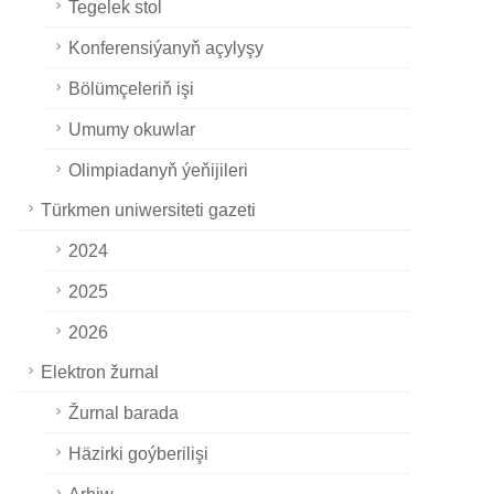
Tegelek stol
Konferensiýanyň açylyşy
Bölümçeleriň işi
Umumy okuwlar
Olimpiadanyň ýeňijileri
Türkmen uniwersiteti gazeti
2024
2025
2026
Elektron žurnal
Žurnal barada
Häzirki goýberilişi
Arhiw