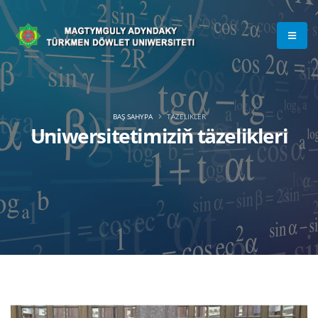
BAŞ SAHYPA
TÄZELIKLER
Uniwersitetimiziň täzelikleri