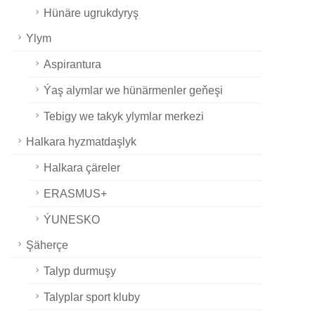
Hünäre ugrukdyryş
Ylym
Aspirantura
Ýaş alymlar we hünärmenler geňeşi
Tebigy we takyk ylymlar merkezi
Halkara hyzmatdaşlyk
Halkara çäreler
ERASMUS+
ÝUNESKO
Şäherçe
Talyp durmuşy
Talyplar sport kluby