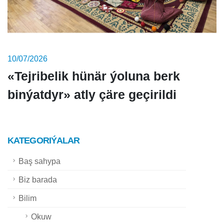
10/07/2026
«Tejribelik hünär ýoluna berk
binýatdyr» atly çäre geçirildi
KATEGORIÝALAR
Baş sahypa
Biz barada
Bilim
Okuw