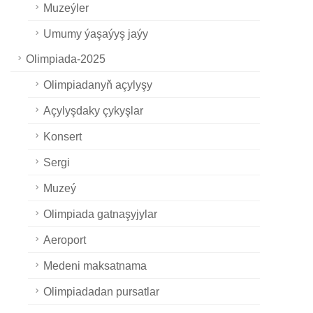
Muzeýler
Umumy ýaşaýyş jaýy
Olimpiada-2025
Olimpiadanyň açylyşy
Açylyşdaky çykyşlar
Konsert
Sergi
Muzeý
Olimpiada gatnaşyjylar
Aeroport
Medeni maksatnama
Olimpiadadan pursatlar