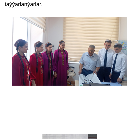
taýýarlanýarlar.