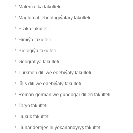
Matematika fakulteti
Maglumat tehnologiýalary fakulteti
Fizika fakulteti
Himiýa fakulteti
Biologiýa fakulteti
Geografiýa fakulteti
Türkmen dili we edebiýaty fakulteti
Iňlis dili we edebiýaty fakulteti
Roman-german we gündogar dilleri fakulteti
Taryh fakulteti
Hukuk fakulteti
Hünär derejesini ýokarlandyryş fakulteti