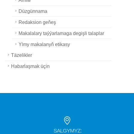
Düzgünnama
Redaksion geňeş
Makalalary taýýarlamaga degişli talaplar
Ylmy makalanyň etikasy
Täzelikler
Habarlaşmak üçin
SALGYMYZ: