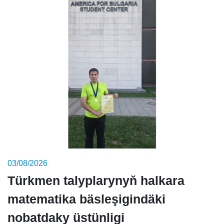
03/08/2026
Türkmen talyplarynyň halkara
matematika bäsleşigindäki
nobatdaky üstünligi