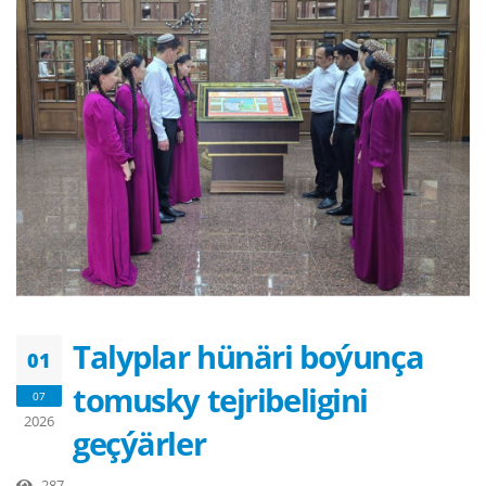
Talyplar hünäri boýunça
01
tomusky tejribeligini
07
2026
geçýärler
287