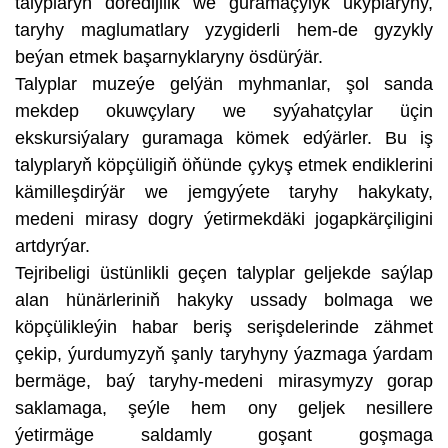
talyplaryň döredijilik we guramaçylyk ukyplaryny,
taryhy maglumatlary yzygiderli hem-de gyzykly
beýan etmek başarnyklaryny ösdürýär.
Talyplar muzeýe gelýän myhmanlar, şol sanda
mekdep okuwçylary we syýahatçylar üçin
ekskursiýalary guramaga kömek edýärler. Bu iş
talyplaryň köpçüligiň öňünde çykyş etmek endiklerini
kämilleşdirýär we jemgyýete taryhy hakykaty,
medeni mirasy dogry ýetirmekdäki jogapkärçiligini
artdyrýar.
Tejribeligi üstünlikli geçen talyplar geljekde saýlap
alan hünärleriniň hakyky ussady bolmaga we
köpçülikleýin habar beriş serişdelerinde zähmet
çekip, ýurdumyzyň şanly taryhyny ýazmaga ýardam
bermäge, baý taryhy-medeni mirasymyzy gorap
saklamaga, şeýle hem ony geljek nesillere
ýetirmäge saldamly goşant goşmaga