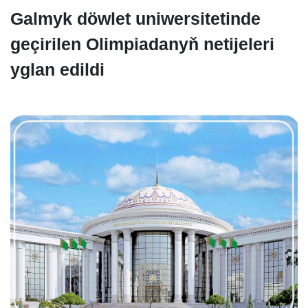
Galmyk döwlet uniwersitetinde
geçirilen Olimpiadanyň netijeleri
yglan edildi