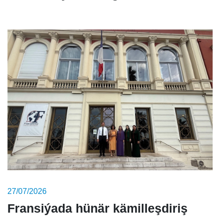
27/07/2026
Fransiýada hünär kämilleşdiriş