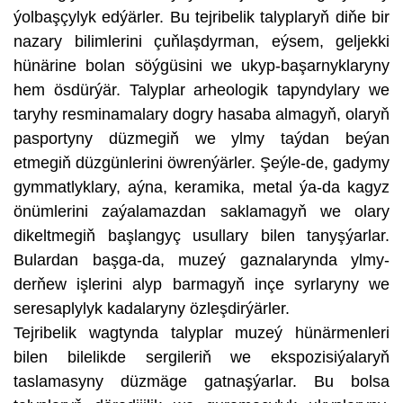
ýolbaşçylyk edýärler. Bu tejribelik talyplaryň diňe bir
nazary bilimlerini çuňlaşdyrman, eýsem, geljekki
hünärine bolan söýgüsini we ukyp-başarnyklaryny
hem ösdürýär. Talyplar arheologik tapyndylary we
taryhy resminamalary dogry hasaba almagyň, olaryň
pasportyny düzmegiň we ylmy taýdan beýan
etmegiň düzgünlerini öwrenýärler. Şeýle-de, gadymy
gymmatlyklary, aýna, keramika, metal ýa-da kagyz
önümlerini zaýalamazdan saklamagyň we olary
dikeltmegiň başlangyç usullary bilen tanyşýarlar.
Bulardan başga-da, muzeý gaznalarynda ylmy-
derňew işlerini alyp barmagyň inçe syrlaryny we
seresaplylyk kadalaryny özleşdirýärler.
Tejribelik wagtynda talyplar muzeý hünärmenleri
bilen bilelikde sergileriň we ekspozisiýalaryň
taslamasyny düzmäge gatnaşýarlar. Bu bolsa