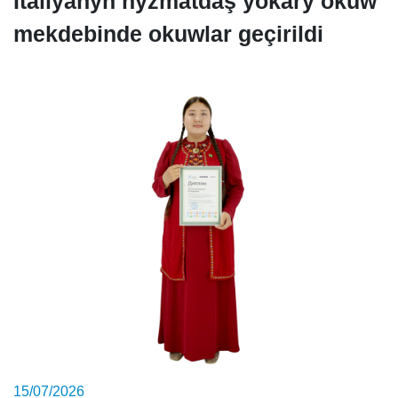
Italiýanyň hyzmatdaş ýokary okuw
mekdebinde okuwlar geçirildi
15/07/2026