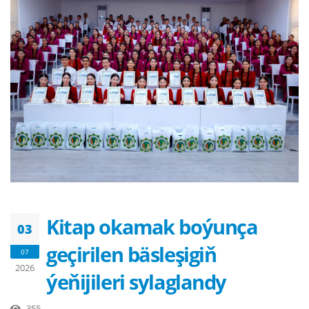
Kitap okamak boýunça
03
geçirilen bäsleşigiň
07
2026
ýeňijileri sylaglandy
355