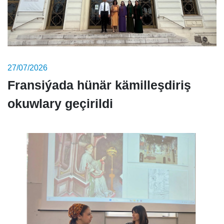
27/07/2026
Fransiýada hünär kämilleşdiriş
okuwlary geçirildi