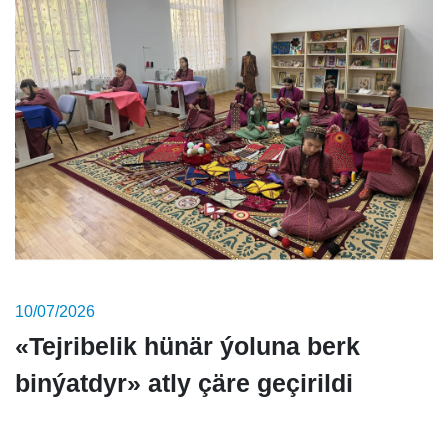
10/07/2026
«Tejribelik hünär ýoluna berk
binýatdyr» atly çäre geçirildi