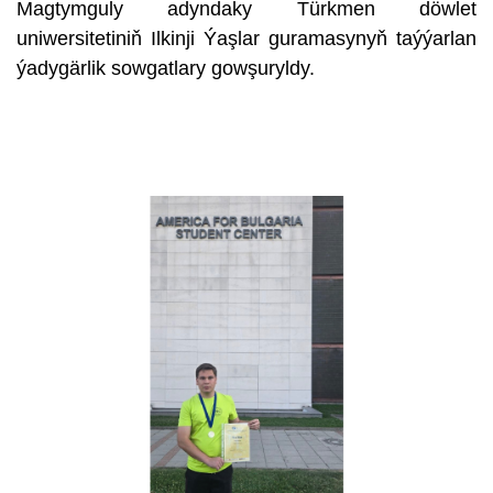
Magtymguly adyndaky Türkmen döwlet
uniwersitetiniň Ilkinji Ýaşlar guramasynyň taýýarlan
ýadygärlik sowgatlary gowşuryldy.