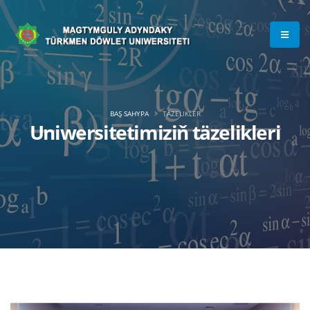
BAŞ SAHYPA
TÄZELIKLER
Uniwersitetimiziň täzelikleri