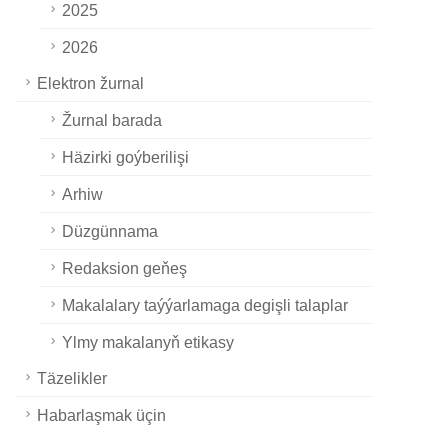
2025
2026
Elektron žurnal
Žurnal barada
Häzirki goýberilişi
Arhiw
Düzgünnama
Redaksion geňeş
Makalalary taýýarlamaga degişli talaplar
Ylmy makalanyň etikasy
Täzelikler
Habarlaşmak üçin