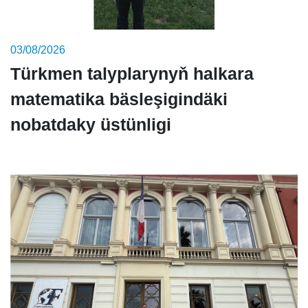
03/08/2026
Türkmen talyplarynyň halkara
matematika bäsleşigindäki
nobatdaky üstünligi