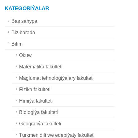
KATEGORIÝALAR
Baş sahypa
Biz barada
Bilim
Okuw
Matematika fakulteti
Maglumat tehnologiýalary fakulteti
Fizika fakulteti
Himiýa fakulteti
Biologiýa fakulteti
Geografiýa fakulteti
Türkmen dili we edebiýaty fakulteti