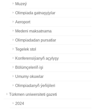
Muzeý
Olimpiada gatnaşyjylar
Aeroport
Medeni maksatnama
Olimpiadadan pursatlar
Tegelek stol
Konferensiýanyň açylyşy
Bölümçeleriň işi
Umumy okuwlar
Olimpiadanyň ýeňijileri
Türkmen uniwersiteti gazeti
2024