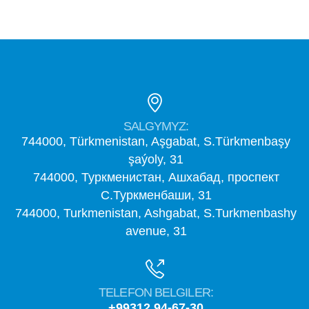
SALGYMYZ:
744000, Türkmenistan, Aşgabat, S.Türkmenbaşy
şaýoly, 31
744000, Туркменистан, Ашхабад, проспект
С.Туркменбаши, 31
744000, Turkmenistan, Ashgabat, S.Turkmenbashy
avenue, 31
TELEFON BELGILER:
+99312 94-67-30