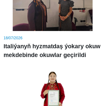
18/07/2026
Italiýanyň hyzmatdaş ýokary okuw
mekdebinde okuwlar geçirildi