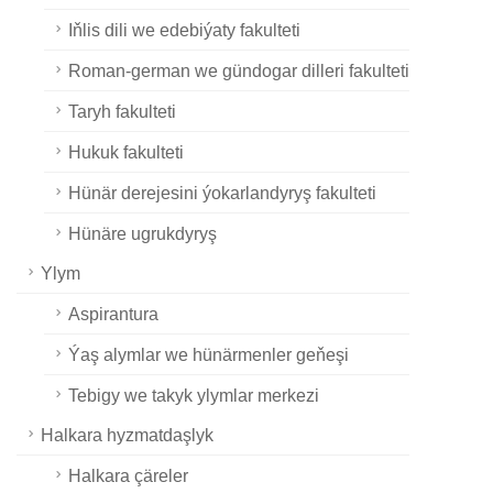
Iňlis dili we edebiýaty fakulteti
Roman-german we gündogar dilleri fakulteti
Taryh fakulteti
Hukuk fakulteti
Hünär derejesini ýokarlandyryş fakulteti
Hünäre ugrukdyryş
Ylym
Aspirantura
Ýaş alymlar we hünärmenler geňeşi
Tebigy we takyk ylymlar merkezi
Halkara hyzmatdaşlyk
Halkara çäreler