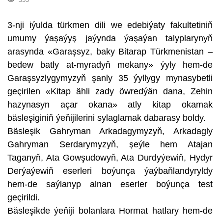
3-nji iýulda türkmen dili we edebiýaty fakultetiniň
umumy ýaşaýyş jaýynda ýaşaýan talyplarynyň
arasynda «Garaşsyz, baky Bitarap Türkmenistan –
bedew batly at-myradyň mekany» ýyly hem-de
Garaşsyzlygymyzyň şanly 35 ýyllygy mynasybetli
geçirilen «Kitap ähli zady öwredýän dana, Zehin
hazynasyn açar okana» atly kitap okamak
bäsleşiginiň ýeňijilerini sylaglamak dabarasy boldy.
Bäsleşik Gahryman Arkadagymyzyň, Arkadagly
Gahryman Serdarymyzyň, şeýle hem Atajan
Taganyň, Ata Gowşudowyň, Ata Durdyýewiň, Hydyr
Derýaýewiň eserleri boýunça ýaýbaňlandyryldy
hem-de saýlanyp alnan eserler boýunça test
geçirildi.
Bäsleşikde ýeňiji bolanlara Hormat hatlary hem-de