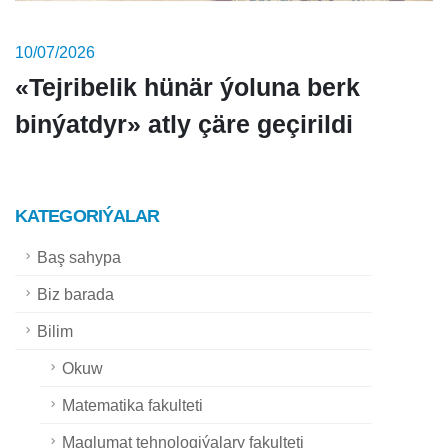
10/07/2026
«Tejribelik hünär ýoluna berk
binýatdyr» atly çäre geçirildi
KATEGORIÝALAR
Baş sahypa
Biz barada
Bilim
Okuw
Matematika fakulteti
Maglumat tehnologiýalary fakulteti