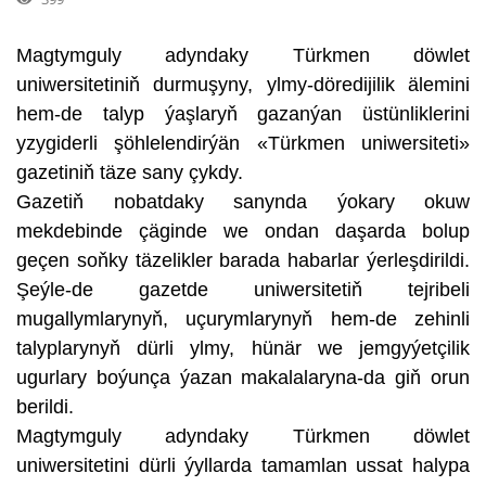
Magtymguly adyndaky Türkmen döwlet
uniwersitetiniň durmuşyny, ylmy-döredijilik älemini
hem-de talyp ýaşlaryň gazanýan üstünliklerini
yzygiderli şöhlelendirýän «Türkmen uniwersiteti»
gazetiniň täze sany çykdy.
Gazetiň nobatdaky sanynda ýokary okuw
mekdebinde çäginde we ondan daşarda bolup
geçen soňky täzelikler barada habarlar ýerleşdirildi.
Şeýle-de gazetde uniwersitetiň tejribeli
mugallymlarynyň, uçurymlarynyň hem-de zehinli
talyplarynyň dürli ylmy, hünär we jemgyýetçilik
ugurlary boýunça ýazan makalalaryna-da giň orun
berildi.
Magtymguly adyndaky Türkmen döwlet
uniwersitetini dürli ýyllarda tamamlan ussat halypa