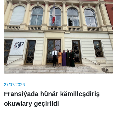
27/07/2026
Fransiýada hünär kämilleşdiriş
okuwlary geçirildi