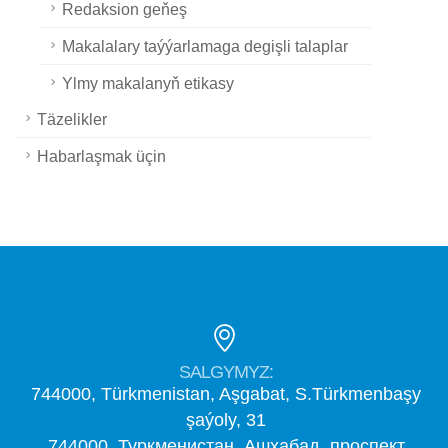
Redaksion geňeş
Makalalary taýýarlamaga degişli talaplar
Ylmy makalanyň etikasy
Täzelikler
Habarlaşmak üçin
SALGYMYZ:
744000, Türkmenistan, Aşgabat, S.Türkmenbaşy
şaýoly, 31
744000, Туркменистан, Ашхабад, проспект