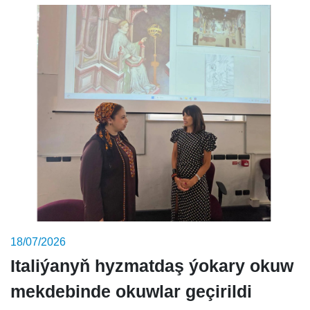
18/07/2026
Italiýanyň hyzmatdaş ýokary okuw
mekdebinde okuwlar geçirildi