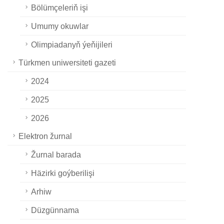
Bölümçeleriň işi
Umumy okuwlar
Olimpiadanyň ýeňijileri
Türkmen uniwersiteti gazeti
2024
2025
2026
Elektron žurnal
Žurnal barada
Häzirki goýberilişi
Arhiw
Düzgünnama