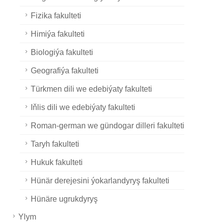
Fizika fakulteti
Himiýa fakulteti
Biologiýa fakulteti
Geografiýa fakulteti
Türkmen dili we edebiýaty fakulteti
Iňlis dili we edebiýaty fakulteti
Roman-german we gündogar dilleri fakulteti
Taryh fakulteti
Hukuk fakulteti
Hünär derejesini ýokarlandyryş fakulteti
Hünäre ugrukdyryş
Ylym