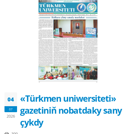
«Türkmen uniwersiteti»
04
gazetiniň nobatdaky sany
07
2026
çykdy
399