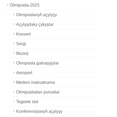
Olimpiada-2025
Olimpiadanyň açylyşy
Açylyşdaky çykyşlar
Konsert
Sergi
Muzeý
Olimpiada gatnaşyjylar
Aeroport
Medeni maksatnama
Olimpiadadan pursatlar
Tegelek stol
Konferensiýanyň açylyşy