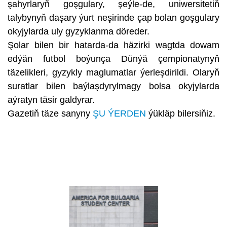
şahyrlaryň goşgulary, şeýle-de, uniwersitetiň
talybynyň daşary ýurt neşirinde çap bolan goşgulary
okyjylarda uly gyzyklanma döreder.
Şolar bilen bir hatarda-da häzirki wagtda dowam
edýän futbol boýunça Dünýä çempionatynyň
täzelikleri, gyzykly maglumatlar ýerleşdirildi. Olaryň
suratlar bilen baýlaşdyrylmagy bolsa okyjylarda
aýratyn täsir galdyrar.
Gazetiň täze sanyny
ŞU ÝERDEN
ýükläp bilersiňiz.