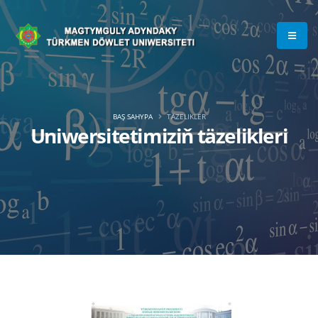
BAŞ SAHYPA
TÄZELIKLER
Uniwersitetimiziň täzelikleri