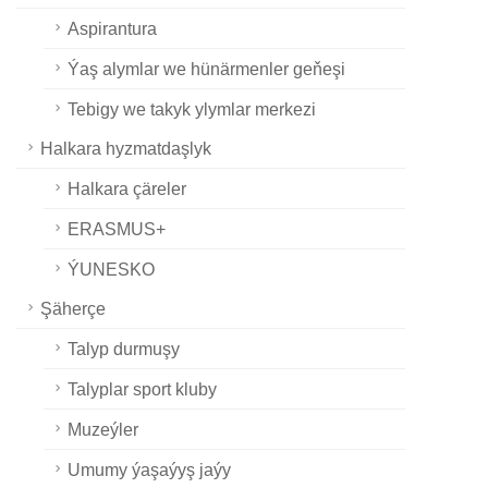
Aspirantura
Ýaş alymlar we hünärmenler geňeşi
Tebigy we takyk ylymlar merkezi
Halkara hyzmatdaşlyk
Halkara çäreler
ERASMUS+
ÝUNESKO
Şäherçe
Talyp durmuşy
Talyplar sport kluby
Muzeýler
Umumy ýaşaýyş jaýy