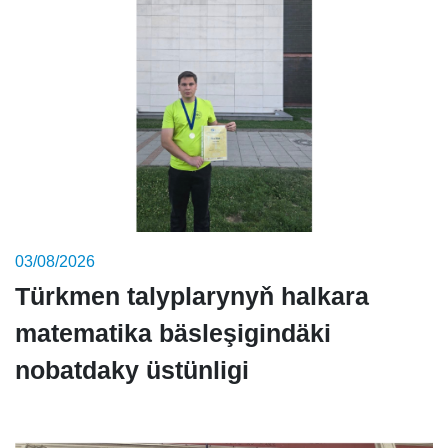
03/08/2026
Türkmen talyplarynyň halkara
matematika bäsleşigindäki
nobatdaky üstünligi