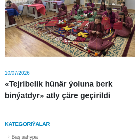
10/07/2026
«Tejribelik hünär ýoluna berk
binýatdyr» atly çäre geçirildi
KATEGORIÝALAR
Baş sahypa