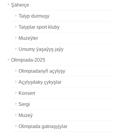
Şäherçe
Talyp durmuşy
Talyplar sport kluby
Muzeýler
Umumy ýaşaýyş jaýy
Olimpiada-2025
Olimpiadanyň açylyşy
Açylyşdaky çykyşlar
Konsert
Sergi
Muzeý
Olimpiada gatnaşyjylar