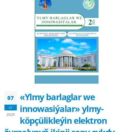
«Ylmy barlaglar we
07
innowasiýalar» ylmy-
07
2026
köpçülikleýin elektron