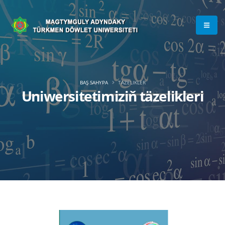
BAŞ SAHYPA
TÄZELIKLER
Uniwersitetimiziň täzelikleri