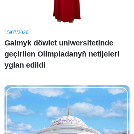
15/07/2026
Galmyk döwlet uniwersitetinde
geçirilen Olimpiadanyň netijeleri
yglan edildi