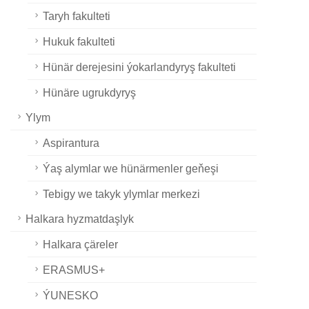
Taryh fakulteti
Hukuk fakulteti
Hünär derejesini ýokarlandyryş fakulteti
Hünäre ugrukdyryş
Ylym
Aspirantura
Ýaş alymlar we hünärmenler geňeşi
Tebigy we takyk ylymlar merkezi
Halkara hyzmatdaşlyk
Halkara çäreler
ERASMUS+
ÝUNESKO