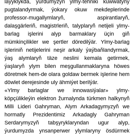
laýyklykda, ýurdumyzyň ylmy-tehniki kuwwatyny
pugtalandyrmak, ýokary okuw mekdeplerinde
professor-mugallymlaryň, aspirantlaryň,
dalaşgärleriň, magistrleriň, talyplaryň netijeli ylmy-
barlag işlerini alyp barmaklary üçin giň
mümkinçilikler we şertler döredilýär. Ylmy-barlag
işleriniň netijelerini neşir arkaly ýaýbaňlandyrmak,
ýaş alymlaryň täze neslini kemala getirmek,
ýaşlaryň ylym bilen meşgullanmaklaryna höwes
döretmek hem-de olara goldaw bermek işlerine hem
döwlet derejesinde uly ähmiýet berilýär.
«Ylmy barlaglar we innowasiýalar» ylmy-
köpçülikleýin elektron žurnalynda türkmen halkynyň
Milli Lideri Gahryman, Alym Arkadagymyzyň we
hormatly Prezidentimiz Arkadagly Gahryman
Serdarymyzyň tabşyryklaryndan ugur alyp,
ýurdumyzda ynsanperwer ylymlaryny ösdürmek