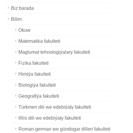
Biz barada
Bilim
Okuw
Matematika fakulteti
Maglumat tehnologiýalary fakulteti
Fizika fakulteti
Himiýa fakulteti
Biologiýa fakulteti
Geografiýa fakulteti
Türkmen dili we edebiýaty fakulteti
Iňlis dili we edebiýaty fakulteti
Roman-german we gündogar dilleri fakulteti