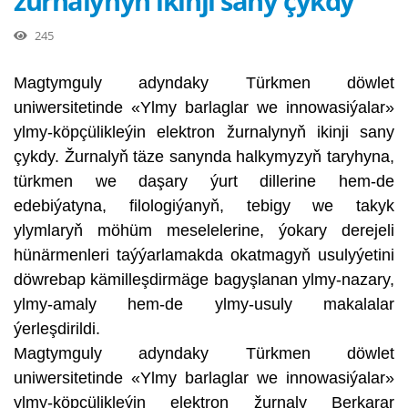
žurnalynyň ikinji sany çykdy
245
Magtymguly adyndaky Türkmen döwlet
uniwersitetinde «Ylmy barlaglar we innowasiýalar»
ylmy-köpçülikleýin elektron žurnalynyň ikinji sany
çykdy. Žurnalyň täze sanynda halkymyzyň taryhyna,
türkmen we daşary ýurt dillerine hem-de
edebiýatyna, filologiýanyň, tebigy we takyk
ylymlaryň möhüm meselelerine, ýokary derejeli
hünärmenleri taýýarlamakda okatmagyň usulyýetini
döwrebap kämilleşdirmäge bagyşlanan ylmy-nazary,
ylmy-amaly hem-de ylmy-usuly makalalar
ýerleşdirildi.
Magtymguly adyndaky Türkmen döwlet
uniwersitetinde «Ylmy barlaglar we innowasiýalar»
ylmy-köpçülikleýin elektron žurnaly Berkarar