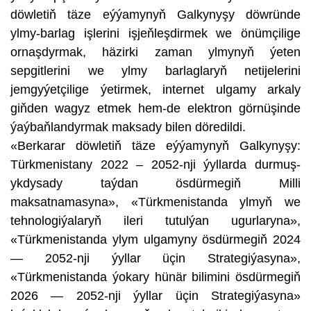
döwletiň täze eýýamynyň Galkynyşy döwründe
ylmy-barlag işlerini işjeňleşdirmek we önümçilige
ornaşdyrmak, häzirki zaman ylmynyň ýeten
sepgitlerini we ylmy barlaglaryň netijelerini
jemgyýetçilige ýetirmek, internet ulgamy arkaly
giňden wagyz etmek hem-de elektron görnüşinde
ýaýbaňlandyrmak maksady bilen döredildi.
«Berkarar döwletiň täze eýýamynyň Galkynyşy:
Türkmenistany 2022 – 2052-nji ýyllarda durmuş-
ykdysady taýdan ösdürmegiň Milli
maksatnamasyna», «Türkmenistanda ylmyň we
tehnologiýalaryň ileri tutulýan ugurlaryna»,
«Türkmenistanda ylym ulgamyny ösdürmegiň 2024
— 2052-nji ýyllar üçin Strategiýasyna»,
«Türkmenistanda ýokary hünär bilimini ösdürmegiň
2026 — 2052-nji ýyllar üçin Strategiýasyna»