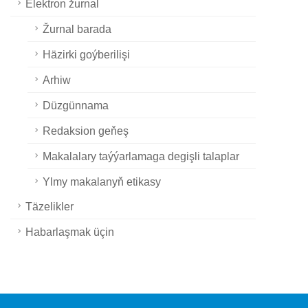
Elektron žurnal
Žurnal barada
Häzirki goýberilişi
Arhiw
Düzgünnama
Redaksion geňeş
Makalalary taýýarlamaga degişli talaplar
Ylmy makalanyň etikasy
Täzelikler
Habarlaşmak üçin