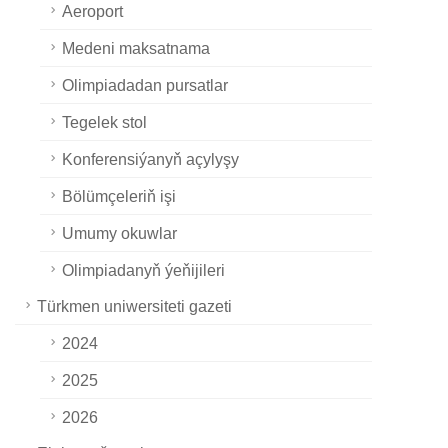
Aeroport
Medeni maksatnama
Olimpiadadan pursatlar
Tegelek stol
Konferensiýanyň açylyşy
Bölümçeleriň işi
Umumy okuwlar
Olimpiadanyň ýeňijileri
Türkmen uniwersiteti gazeti
2024
2025
2026