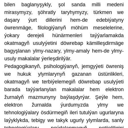
bilen baglanyşykly, şol sanda milli medeni
mirasymyzy, şöhratly taryhymyzy, türkmen we
daşary ýurt dillerini hem-de edebiýatyny
öwrenmäge, filologiýanyň möhüm meselelerine,
ýokary derejeli hünärmenleri taýýarlamakda
okatmagyň usulyýetini döwrebap kämilleşdirmäge
bagyşlanan ylmy-nazary, ylmy-amaly hem-de ylmy-
usuly makalalar ýerleşdirilýär.
Pedagogikanyň, psihologiýanyň, jemgyýeti öwreniş
we hukuk ylymlarynyň gazanan üstünlikleri,
okatmagyň we terbiýelemegiň döwrebap usulyýeti
barada taýýarlanylan makalalar hem elektron
žurnalyň mazmunyny baýlaşdyrýar. Şeýle hem,
elektron žurnalda ýurdumyzda ylmy we
tehnologiýalary ösdürmegiň ileri tutulýan ugurlaryna
laýyklykda, tebigy we takyk ugurly ylymlarda, sanly
tehnologiýalary peýdalanmagyň netijeliligini