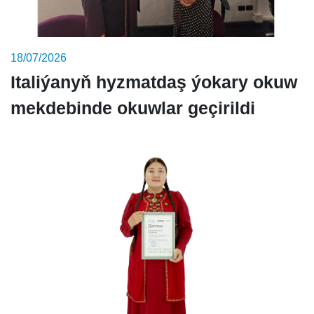
18/07/2026
Italiýanyň hyzmatdaş ýokary okuw
mekdebinde okuwlar geçirildi