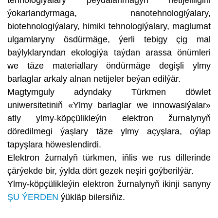
ýokarlandyrmaga, nanotehnologiýalary,
biotehnologiýalary, himiki tehnologiýalary, maglumat
ulgamlaryny ösdürmäge, ýerli tebigy çig mal
baýlyklaryndan ekologiýa taýdan arassa önümleri
we täze materiallary öndürmäge degişli ylmy
barlaglar arkaly alnan netijeler beýan edilýär.
Magtymguly adyndaky Türkmen döwlet
uniwersitetiniň «Ylmy barlaglar we innowasiýalar»
atly ylmy-köpçülikleýin elektron žurnalynyň
döredilmegi ýaşlary täze ylmy açyşlara, oýlap
tapyşlara höweslendirdi.
Elektron žurnalyň türkmen, iňlis we rus dillerinde
çärýekde bir, ýylda dört gezek neşiri goýberilýär.
Ylmy-köpçülikleýin elektron žurnalynyň ikinji sanyny
ŞU ÝERDEN
ýükläp bilersiňiz.