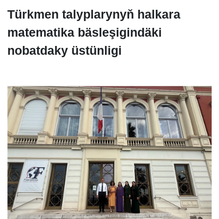
Türkmen talyplarynyň halkara
matematika bäsleşigindäki
nobatdaky üstünligi