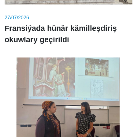
27/07/2026
Fransiýada hünär kämilleşdiriş
okuwlary geçirildi