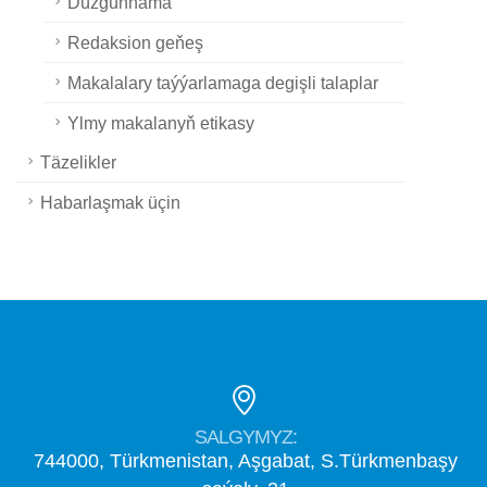
Düzgünnama
Redaksion geňeş
Makalalary taýýarlamaga degişli talaplar
Ylmy makalanyň etikasy
Täzelikler
Habarlaşmak üçin
SALGYMYZ:
744000, Türkmenistan, Aşgabat, S.Türkmenbaşy