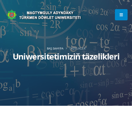
BAŞ SAHYPA
TÄZELIKLER
Uniwersitetimiziň täzelikleri