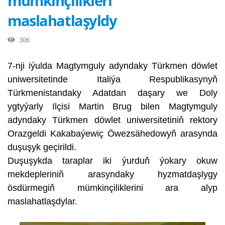
mümkinçilikleri
maslahatlaşyldy
306
7-nji iýulda Magtymguly adyndaky Türkmen döwlet
uniwersitetinde Italiýa Respublikasynyň
Türkmenistandaky Adatdan daşary we Doly
ygtyýarly Ilçisi Martin Brug bilen Magtymguly
adyndaky Türkmen döwlet uniwersitetiniň rektory
Orazgeldi Kakabaýewiç Öwezsähedowyň arasynda
duşuşyk geçirildi.
Duşuşykda taraplar iki ýurduň ýokary okuw
mekdepleriniň arasyndaky hyzmatdaşlygy
ösdürmegiň mümkinçiliklerini ara alyp
maslahatlaşdylar.