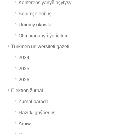
Konferensiýanyň açylyşy
Bölümçeleriň işi
Umumy okuwlar
Olimpiadanyň ýeňijileri
Türkmen uniwersiteti gazeti
2024
2025
2026
Elektron žurnal
Žurnal barada
Häzirki goýberilişi
Arhiw