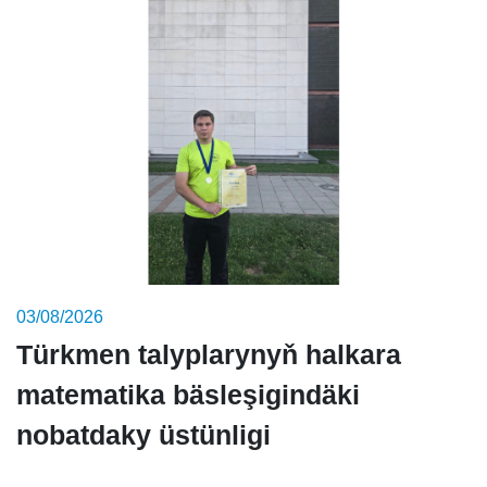
03/08/2026
Türkmen talyplarynyň halkara
matematika bäsleşigindäki
nobatdaky üstünligi