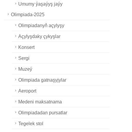
Umumy ýaşaýyş jaýy
Olimpiada-2025
Olimpiadanyň açylyşy
Açylyşdaky çykyşlar
Konsert
Sergi
Muzeý
Olimpiada gatnaşyjylar
Aeroport
Medeni maksatnama
Olimpiadadan pursatlar
Tegelek stol