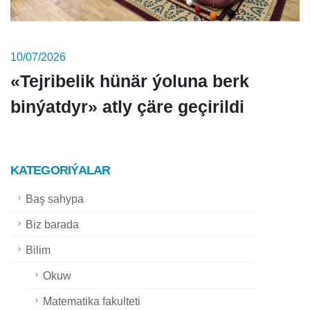
10/07/2026
«Tejribelik hünär ýoluna berk
binýatdyr» atly çäre geçirildi
KATEGORIÝALAR
Baş sahypa
Biz barada
Bilim
Okuw
Matematika fakulteti