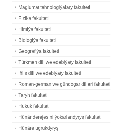
Maglumat tehnologiýalary fakulteti
Fizika fakulteti
Himiýa fakulteti
Biologiýa fakulteti
Geografiýa fakulteti
Türkmen dili we edebiýaty fakulteti
Iňlis dili we edebiýaty fakulteti
Roman-german we gündogar dilleri fakulteti
Taryh fakulteti
Hukuk fakulteti
Hünär derejesini ýokarlandyryş fakulteti
Hünäre ugrukdyryş