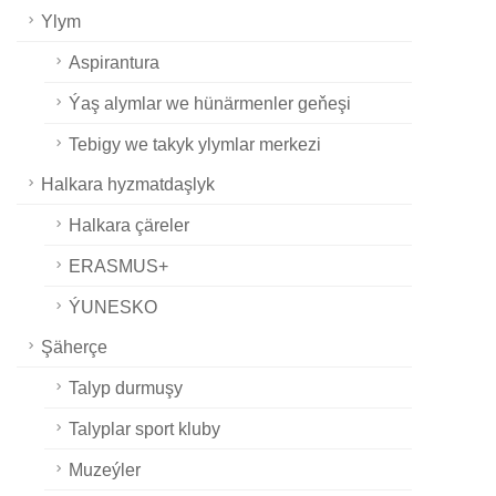
Ylym
Aspirantura
Ýaş alymlar we hünärmenler geňeşi
Tebigy we takyk ylymlar merkezi
Halkara hyzmatdaşlyk
Halkara çäreler
ERASMUS+
ÝUNESKO
Şäherçe
Talyp durmuşy
Talyplar sport kluby
Muzeýler