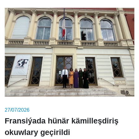
27/07/2026
Fransiýada hünär kämilleşdiriş
okuwlary geçirildi