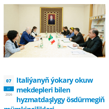
Italiýanyň ýokary okuw
07
mekdepleri bilen
07
2026
hyzmatdaşlygy ösdürmegiň