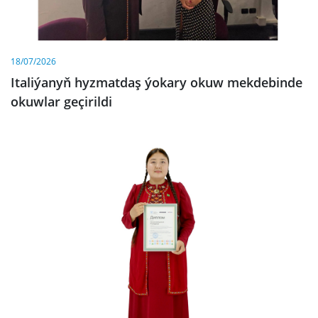
18/07/2026
Italiýanyň hyzmatdaş ýokary okuw mekdebinde
okuwlar geçirildi