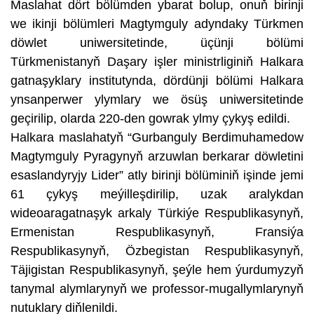
Maslahat dört bölümden ybarat bolup, onuň birinji
we ikinji bölümleri Magtymguly adyndaky Türkmen
döwlet uniwersitetinde, üçünji bölümi
Türkmenistanyň Daşary işler ministrliginiň Halkara
gatnaşyklary institutynda, dördünji bölümi Halkara
ynsanperwer ylymlary we ösüş uniwersitetinde
geçirilip, olarda 220-den gowrak ylmy çykyş edildi.
Halkara maslahatyň “Gurbanguly Berdimuhamedow
Magtymguly Pyragynyň arzuwlan berkarar döwletini
esaslandyryjy Lider” atly birinji bölüminiň işinde jemi
61 çykyş meýilleşdirilip, uzak aralykdan
wideoaragatnaşyk arkaly Türkiýe Respublikasynyň,
Ermenistan Respublikasynyň, Fransiýa
Respublikasynyň, Özbegistan Respublikasynyň,
Täjigistan Respublikasynyň, şeýle hem ýurdumyzyň
tanymal alymlarynyň we professor-mugallymlarynyň
nutuklary diňlenildi.