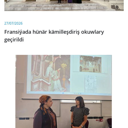
27/07/2026
Fransiýada hünär kämilleşdiriş okuwlary
geçirildi