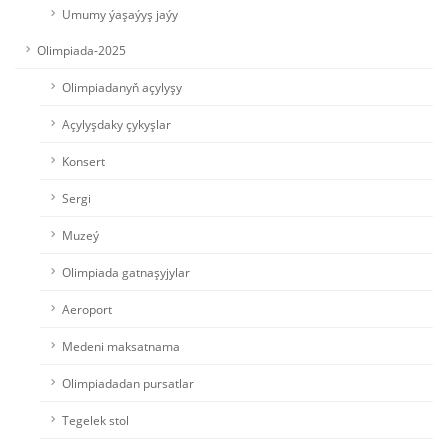
Umumy ýaşaýyş jaýy
Olimpiada-2025
Olimpiadanyň açylyşy
Açylyşdaky çykyşlar
Konsert
Sergi
Muzeý
Olimpiada gatnaşyjylar
Aeroport
Medeni maksatnama
Olimpiadadan pursatlar
Tegelek stol