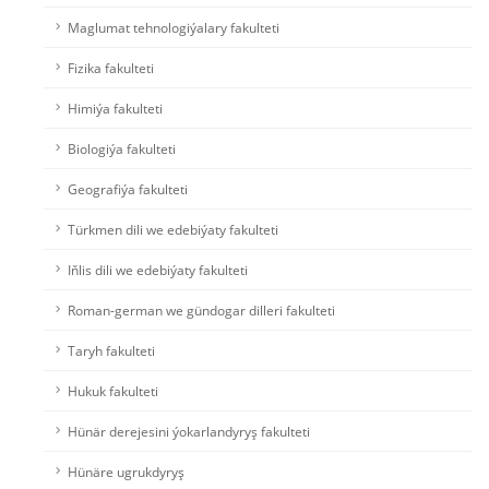
Maglumat tehnologiýalary fakulteti
Fizika fakulteti
Himiýa fakulteti
Biologiýa fakulteti
Geografiýa fakulteti
Türkmen dili we edebiýaty fakulteti
Iňlis dili we edebiýaty fakulteti
Roman-german we gündogar dilleri fakulteti
Taryh fakulteti
Hukuk fakulteti
Hünär derejesini ýokarlandyryş fakulteti
Hünäre ugrukdyryş