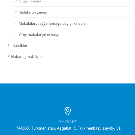
Düzgünnama
Redaksion geňeş
Makalalary taýýarlamaga degişli talaplar
Ylmy makalanyň etikasy
Täzelikler
Habarlaşmak üçin
SALGYMYZ:
744000, Türkmenistan, Aşgabat, S.Türkmenbaşy şaýoly, 31