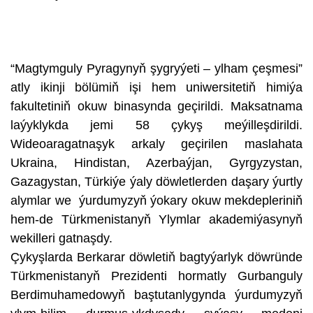
“Magtymguly Pyragynyň şygryýeti – ylham çeşmesi”
atly ikinji bölümiň işi hem uniwersitetiň himiýa
fakultetiniň okuw binasynda geçirildi. Maksatnama
laýyklykda jemi 58 çykyş meýilleşdirildi.
Wideoaragatnaşyk arkaly geçirilen maslahata
Ukraina, Hindistan, Azerbaýjan, Gyrgyzystan,
Gazagystan, Türkiýe ýaly döwletlerden daşary ýurtly
alymlar we ýurdumyzyň ýokary okuw mekdepleriniň
hem-de Türkmenistanyň Ylymlar akademiýasynyň
wekilleri gatnaşdy.
Çykyşlarda Berkarar döwletiň bagtyýarlyk döwründe
Türkmenistanyň Prezidenti hormatly Gurbanguly
Berdimuhamedowyň baştutanlygynda ýurdumyzyň