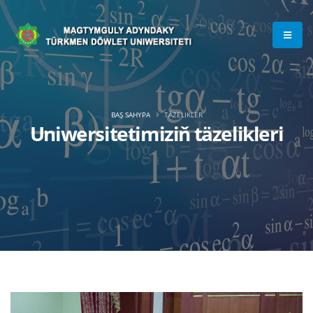
BAŞ SAHYPA
TÄZELIKLER
Uniwersitetimiziň täzelikleri