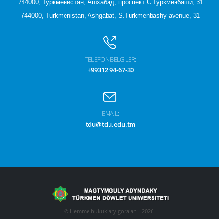
744000, Туркменистан, Ашхабад, проспект С.Туркменбаши, 31
744000, Turkmenistan, Ashgabat, S.Turkmenbashy avenue, 31
TELEFON BELGILER:
+99312 94-67-30
EMAIL:
tdu@tdu.edu.tm
© Hemme hukuklary goralan - 2026.