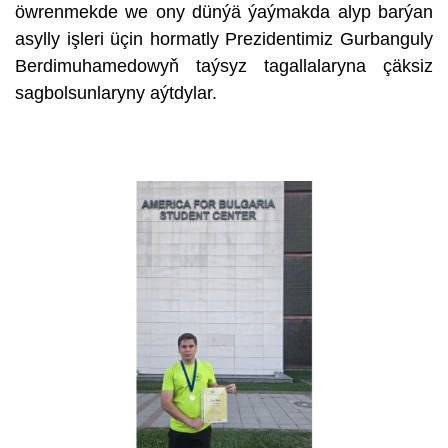
öwrenmekde we ony dünýä ýaýmakda alyp barýan
asylly işleri üçin hormatly Prezidentimiz Gurbanguly
Berdimuhamedowyň taýsyz tagallalaryna çäksiz
sagbolsunlaryny aýtdylar.