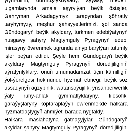
ylym-bilim, durmuş-ykdysady, syýasy, medeni
ulgamlarynda amala aşyrylýan beýik ösüşler,
Gahryman Arkadagymyz tarapyndan şöhratly
taryhymyzy, meşhur şahsyýetlerimizi, şol sanda
Gündogaryň beýik akyldary, türkmen edebiýatynyň
nusgawy şahyry Magtymguly Pyragynyň edebi
mirasyny öwrenmek ugrunda alnyp barylýan tutumly
işler beýan edildi. Şeýle hem Gündogaryň beýik
akyldary Magtymguly Pyragynyň döredijiliginiň
aýratynlyklary, onuň umumadamzat üçin kämilligiň
ýol-ýörelgesi hökmünde hyzmat etmegi, beýik söz
ussadynyň agzybirlik, watansöýüjilik, ynsanperwerlik
ýaly ruhy-ahlak gymmatlyklaryny, filosofiki
garaýyşlaryny köptaraplaýyn öwrenmekde halkara
hyzmatdaşlygyň ähmiýeti barada nygtaldy.
Halkara maslahatyna gatnaşyjylar Gündogaryň
akyldar şahyry Magtymguly Pyragynyň döredijiligini