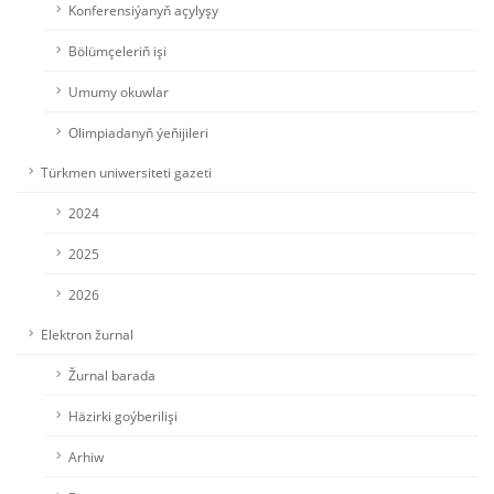
Konferensiýanyň açylyşy
Bölümçeleriň işi
Umumy okuwlar
Olimpiadanyň ýeňijileri
Türkmen uniwersiteti gazeti
2024
2025
2026
Elektron žurnal
Žurnal barada
Häzirki goýberilişi
Arhiw