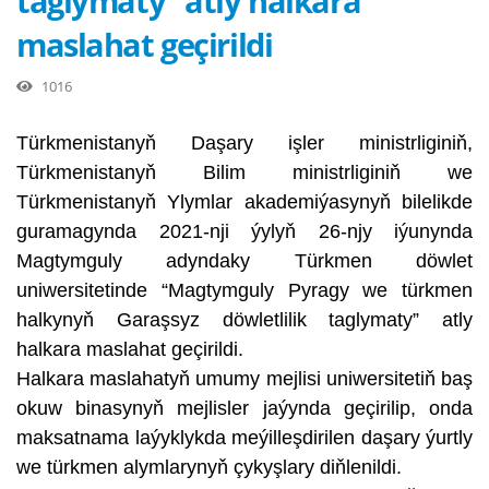
taglymaty” atly halkara
maslahat geçirildi
1016
Türkmenistanyň Daşary işler ministrliginiň,
Türkmenistanyň Bilim ministrliginiň we
Türkmenistanyň Ylymlar akademiýasynyň bilelikde
guramagynda 2021-nji ýylyň 26-njy iýunynda
Magtymguly adyndaky Türkmen döwlet
uniwersitetinde “Magtymguly Pyragy we türkmen
halkynyň Garaşsyz döwletlilik taglymaty” atly
halkara maslahat geçirildi.
Halkara maslahatyň umumy mejlisi uniwersitetiň baş
okuw binasynyň mejlisler jaýynda geçirilip, onda
maksatnama laýyklykda meýilleşdirilen daşary ýurtly
we türkmen alymlarynyň çykyşlary diňlenildi.