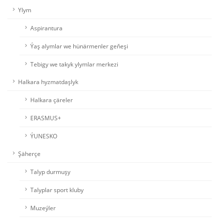
Ylym
Aspirantura
Ýaş alymlar we hünärmenler geňeşi
Tebigy we takyk ylymlar merkezi
Halkara hyzmatdaşlyk
Halkara çäreler
ERASMUS+
ÝUNESKO
Şäherçe
Talyp durmuşy
Talyplar sport kluby
Muzeýler