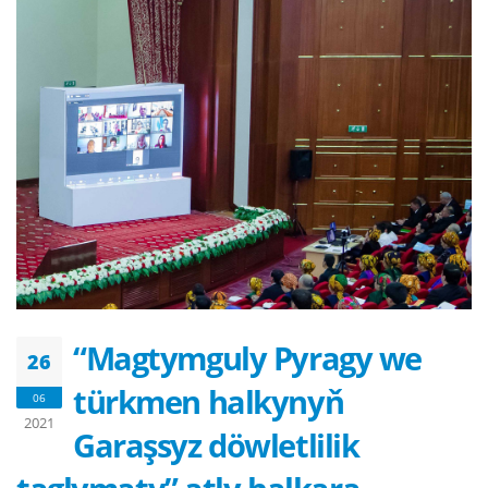
“Magtymguly Pyragy we
26
türkmen halkynyň
06
2021
Garaşsyz döwletlilik