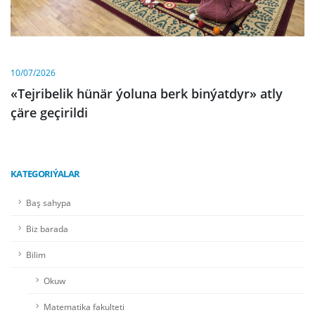
10/07/2026
«Tejribelik hünär ýoluna berk binýatdyr» atly
çäre geçirildi
KATEGORIÝALAR
Baş sahypa
Biz barada
Bilim
Okuw
Matematika fakulteti