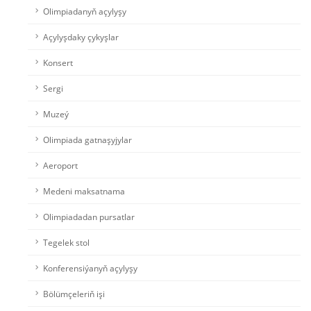
Olimpiadanyň açylyşy
Açylyşdaky çykyşlar
Konsert
Sergi
Muzeý
Olimpiada gatnaşyjylar
Aeroport
Medeni maksatnama
Olimpiadadan pursatlar
Tegelek stol
Konferensiýanyň açylyşy
Bölümçeleriň işi