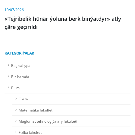
10/07/2026
«Tejribelik hünär ýoluna berk binýatdyr» atly
çäre geçirildi
KATEGORIÝALAR
Baş sahypa
Biz barada
Bilim
Okuw
Matematika fakulteti
Maglumat tehnologiýalary fakulteti
Fizika fakulteti