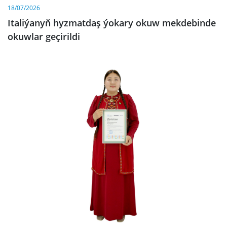
18/07/2026
Italiýanyň hyzmatdaş ýokary okuw mekdebinde
okuwlar geçirildi