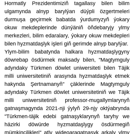
Hormatly Prezidentimiziň tagallasy bilen bilim
ulgamynda alnyp barylýan düýpli özgertmeleri
durmuşa geçirmek babatda ýurdumyzyň ýokary
okuw mekdeplerinde dünýäniň öňdebaryjy ylmy
merkezleri, bilim edaralary, ýokary okuw mekdepleri
bilen hyzmatdaşlyk işleri giň gerimde alnyp barylýar.
Ylym-bilim babatynda halkara hyzmatdaşlygyny
döwrebap ösdürmek maksady bilen, "Magtymguly
adyndaky Türkmen döwlet uniwersiteti bilen Täjik
milli uniwersitetiniň arasynda hyzmatdaşlyk etmek
hakynda Şertnamanyň" çäklerinde Magtymguly
adyndaky Türkmen döwlet uniwersitetiniň we Täjik
milli uniwersitetiniň professor-mugallymlarynyň
gatnaşmagynda 2021-nji ýylyň 29-njy oktýabrynda
"Türkmen-täjik edebi gatnaşyklarynyň taryhy we
häzirki döwürde hyzmatdaşlygy ösdürmegiň
mümkinçilikleri" atly wideoaragatnaşyk arkaly ylmy