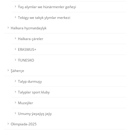
Ýaş alymlar we hünärmenler geňeşi
Tebigy we takyk ylymlar merkezi
Halkara hyzmatdaşlyk
Halkara çäreler
ERASMUS+
ÝUNESKO
Şäherçe
Talyp durmuşy
Talyplar sport kluby
Muzeýler
Umumy ýaşaýyş jaýy
Olimpiada-2025