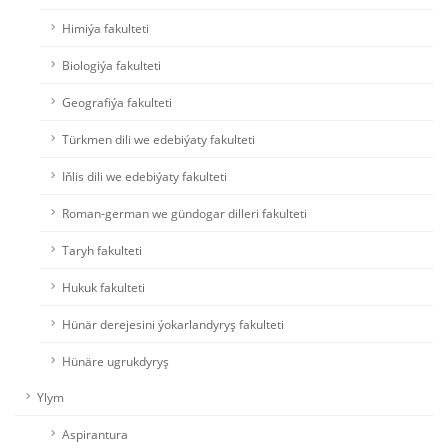
Himiýa fakulteti
Biologiýa fakulteti
Geografiýa fakulteti
Türkmen dili we edebiýaty fakulteti
Iňlis dili we edebiýaty fakulteti
Roman-german we gündogar dilleri fakulteti
Taryh fakulteti
Hukuk fakulteti
Hünär derejesini ýokarlandyryş fakulteti
Hünäre ugrukdyryş
Ylym
Aspirantura