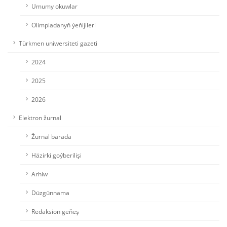
Umumy okuwlar
Olimpiadanyň ýeňijileri
Türkmen uniwersiteti gazeti
2024
2025
2026
Elektron žurnal
Žurnal barada
Häzirki goýberilişi
Arhiw
Düzgünnama
Redaksion geňeş