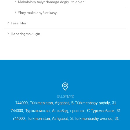
Makalalary taýýarlamaga degişli talaplar
Ylmy makalanyň etikasy
Täzelikler
Habarlaşmak üçin
SALGYMYZ:
744000, Türkmenistan, Aşgabat, S.Türkmenbaşy şaýoly, 31
744000, Туркменистан, Ашхабад, проспект С.Туркменбаши, 31
744000, Turkmenistan, Ashgabat, S.Turkmenbashy avenue, 31