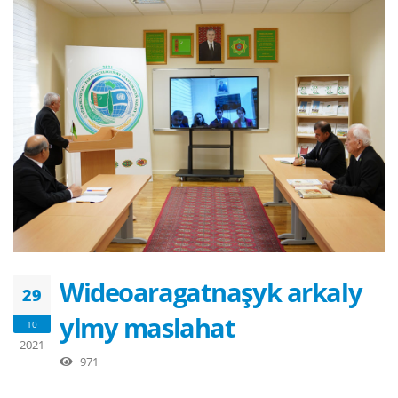
Wideoaragatnaşyk arkaly
29
ylmy maslahat
10
2021
971