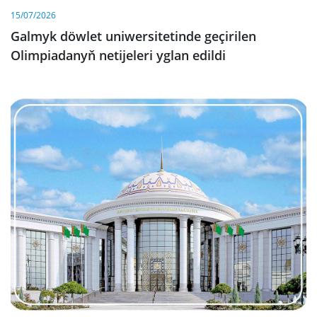
15/07/2026
Galmyk döwlet uniwersitetinde geçirilen
Olimpiadanyň netijeleri yglan edildi