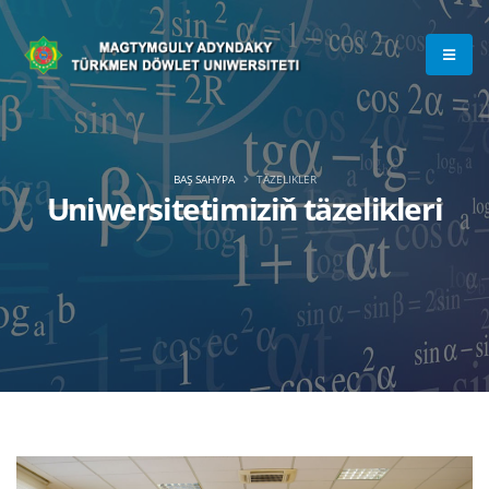
BAŞ SAHYPA
TÄZELIKLER
Uniwersitetimiziň täzelikleri