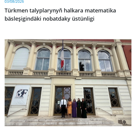
03/08/2026
Türkmen talyplarynyň halkara matematika
bäsleşigindäki nobatdaky üstünligi