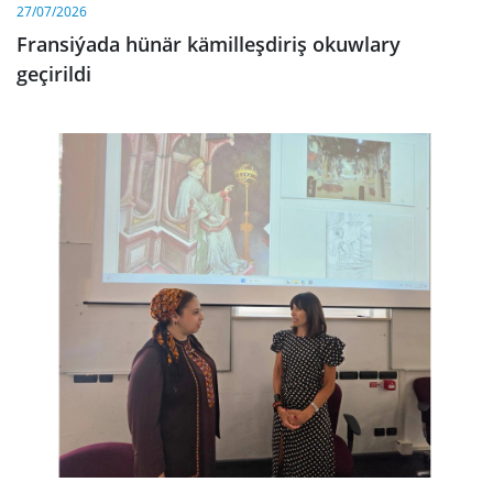
27/07/2026
Fransiýada hünär kämilleşdiriş okuwlary
geçirildi