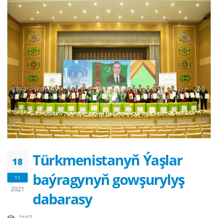
Türkmenistanyň Ýaşlar
18
baýragynyň gowşurylyş
11
2021
dabarasy
2107