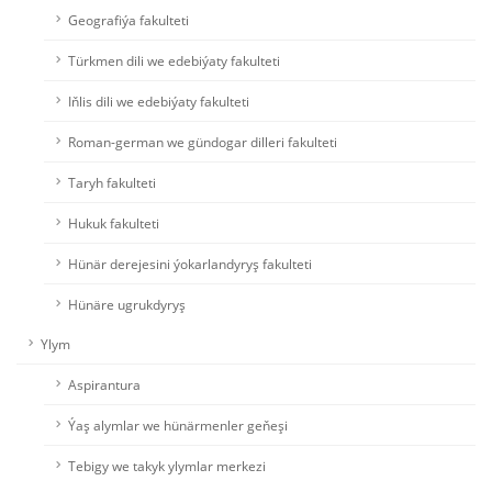
Geografiýa fakulteti
Türkmen dili we edebiýaty fakulteti
Iňlis dili we edebiýaty fakulteti
Roman-german we gündogar dilleri fakulteti
Taryh fakulteti
Hukuk fakulteti
Hünär derejesini ýokarlandyryş fakulteti
Hünäre ugrukdyryş
Ylym
Aspirantura
Ýaş alymlar we hünärmenler geňeşi
Tebigy we takyk ylymlar merkezi