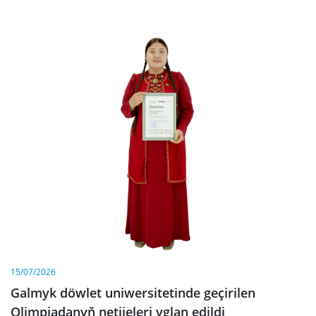
15/07/2026
Galmyk döwlet uniwersitetinde geçirilen
Olimpiadanyň netijeleri yglan edildi