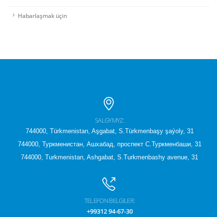
Habarlaşmak üçin
SALGYMYZ:
744000, Türkmenistan, Aşgabat, S.Türkmenbaşy şaýoly, 31
744000, Туркменистан, Ашхабад, проспект С.Туркменбаши, 31
744000, Turkmenistan, Ashgabat, S.Turkmenbashy avenue, 31
TELEFON BELGILER:
+99312 94-67-30