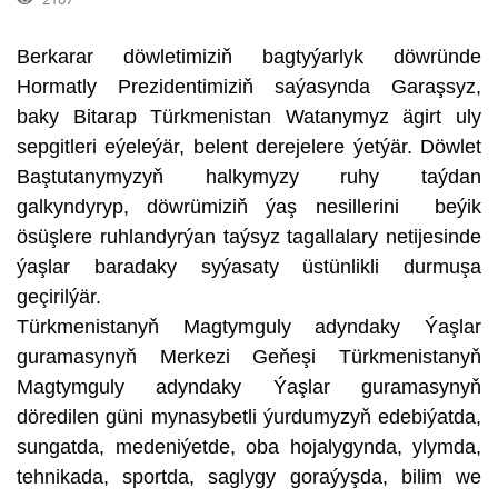
Berkarar döwletimiziň bagtyýarlyk döwründe
Hormatly Prezidentimiziň saýasynda Garaşsyz,
baky Bitarap Türkmenistan Watanymyz ägirt uly
sepgitleri eýeleýär, belent derejelere ýetýär. Döwlet
Baştutanymyzyň halkymyzy ruhy taýdan
galkyndyryp, döwrümiziň ýaş nesillerini beýik
ösüşlere ruhlandyrýan taýsyz tagallalary netijesinde
ýaşlar baradaky syýasaty üstünlikli durmuşa
geçirilýär.
Türkmenistanyň Magtymguly adyndaky Ýaşlar
guramasynyň Merkezi Geňeşi Türkmenistanyň
Magtymguly adyndaky Ýaşlar guramasynyň
döredilen güni mynasybetli ýurdumyzyň edebiýatda,
sungatda, medeniýetde, oba hojalygynda, ylymda,
tehnikada, sportda, saglygy goraýyşda, bilim we