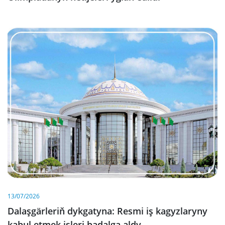
13/07/2026
Dalaşgärleriň dykgatyna: Resmi iş kagyzlaryny
kabul etmek işleri badalga aldy