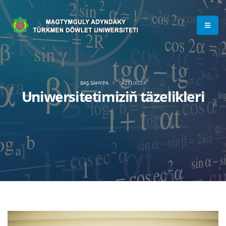
BAŞ SAHYPA
TÄZELIKLER
Uniwersitetimiziň täzelikleri