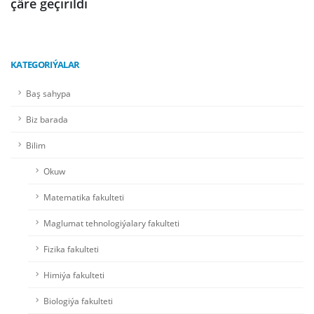
çäre geçirildi
KATEGORIÝALAR
Baş sahypa
Biz barada
Bilim
Okuw
Matematika fakulteti
Maglumat tehnologiýalary fakulteti
Fizika fakulteti
Himiýa fakulteti
Biologiýa fakulteti