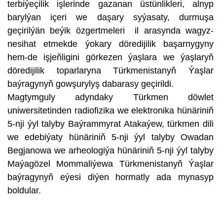
terbiýeçilik işlerinde gazanan üstünlikleri, alnyp
barylýan içeri we daşary syýasaty, durmuşa
geçirilýän beýik özgertmeleri il arasynda wagyz-
nesihat etmekde ýokary döredijilik başarnygyny
hem-de işjeňligini görkezen ýaşlara we ýaşlaryň
döredijilik toparlaryna Türkmenistanyň Ýaşlar
baýragynyň gowşurylyş dabarasy geçirildi.
Magtymguly adyndaky Türkmen döwlet
uniwersitetinden radiofizika we elektronika hünäriniň
5-nji ýyl talyby Baýrammyrat Atakaýew, türkmen dili
we edebiýaty hünäriniň 5-nji ýyl talyby Owadan
Begjanowa we arheologiýa hünäriniň 5-nji ýyl talyby
Maýagözel Mommaliýewa Türkmenistanyň Ýaşlar
baýragynyň eýesi diýen hormatly ada mynasyp
boldular.