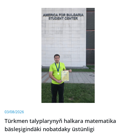
03/08/2026
Türkmen talyplarynyň halkara matematika
bäsleşigindäki nobatdaky üstünligi