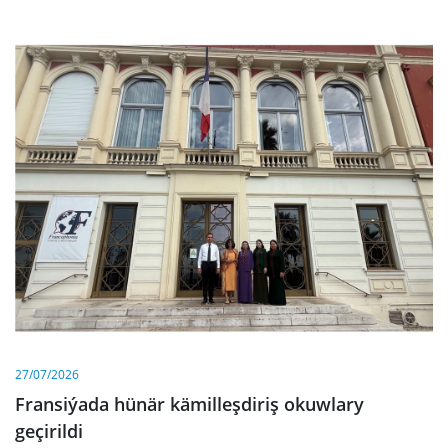
27/07/2026
Fransiýada hünär kämilleşdiriş okuwlary
geçirildi