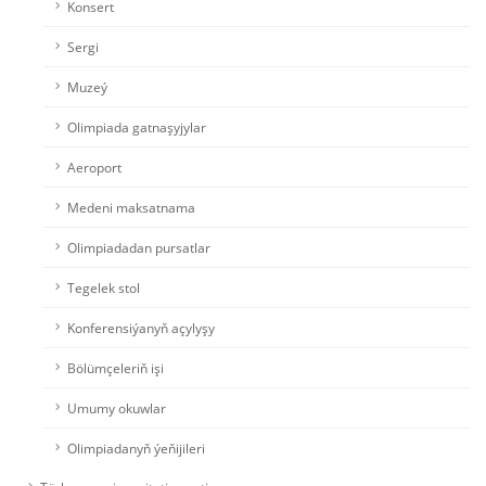
Konsert
Sergi
Muzeý
Olimpiada gatnaşyjylar
Aeroport
Medeni maksatnama
Olimpiadadan pursatlar
Tegelek stol
Konferensiýanyň açylyşy
Bölümçeleriň işi
Umumy okuwlar
Olimpiadanyň ýeňijileri