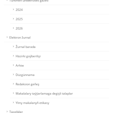
Türkmen uniwersiteti gazeti
2024
2025
2026
Elektron žurnal
Žurnal barada
Häzirki goýberilişi
Arhiw
Düzgünnama
Redaksion geňeş
Makalalary taýýarlamaga degişli talaplar
Ylmy makalanyň etikasy
Täzelikler