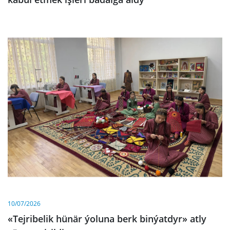
10/07/2026
«Tejribelik hünär ýoluna berk binýatdyr» atly