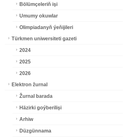
Bölümçeleriň işi
Umumy okuwlar
Olimpiadanyň ýeňijileri
Türkmen uniwersiteti gazeti
2024
2025
2026
Elektron žurnal
Žurnal barada
Häzirki goýberilişi
Arhiw
Düzgünnama