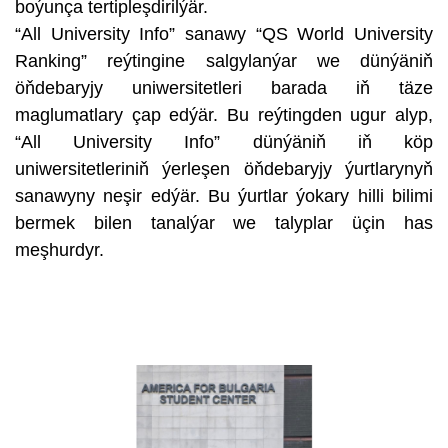
boýunça tertipleşdirilýär.
“All University Info” sanawy “QS World University
Ranking” reýtingine salgylanýar we dünýäniň
öňdebaryjy uniwersitetleri barada iň täze
maglumatlary çap edýär. Bu reýtingden ugur alyp,
“All University Info” dünýäniň iň köp
uniwersitetleriniň ýerleşen öňdebaryjy ýurtlarynyň
sanawyny neşir edýär. Bu ýurtlar ýokary hilli bilimi
bermek bilen tanalýar we talyplar üçin has
meşhurdyr.