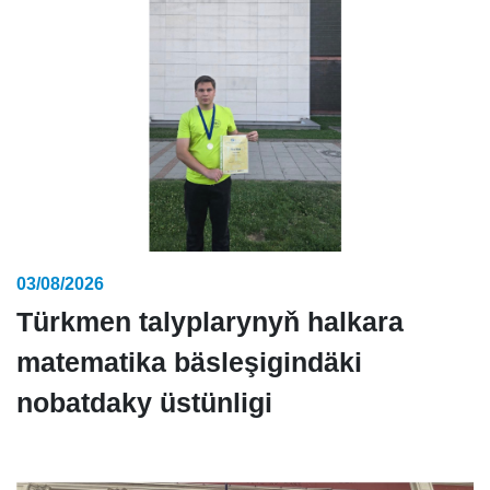
03/08/2026
Türkmen talyplarynyň halkara
matematika bäsleşigindäki
nobatdaky üstünligi