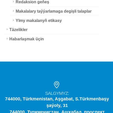
Redaksion geňeş
Makalalary taýýarlamaga degişli talaplar
Ylmy makalanyň etikasy
Täzelikler
Habarlaşmak üçin
SALGYMYZ:
744000, Türkmenistan, Aşgabat, S.Türkmenbaşy
şaýoly, 31
744000, Туркменистан, Ашхабад, проспект