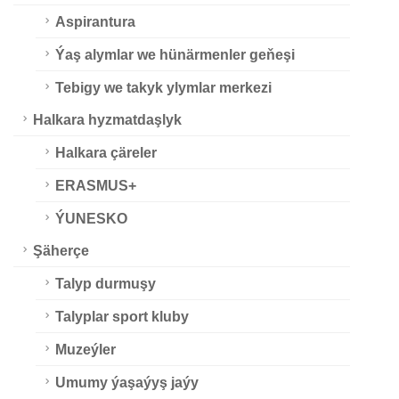
Aspirantura
Ýaş alymlar we hünärmenler geňeşi
Tebigy we takyk ylymlar merkezi
Halkara hyzmatdaşlyk
Halkara çäreler
ERASMUS+
ÝUNESKO
Şäherçe
Talyp durmuşy
Talyplar sport kluby
Muzeýler
Umumy ýaşaýyş jaýy