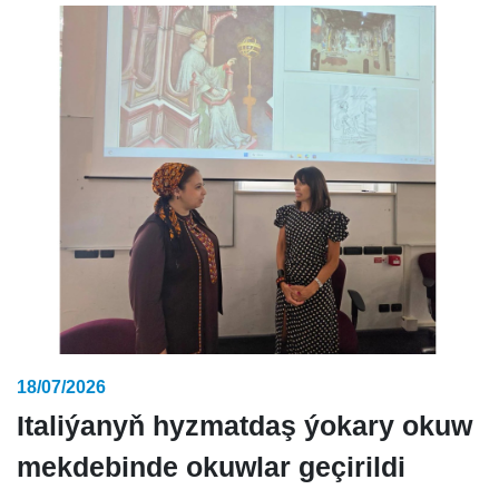
18/07/2026
Italiýanyň hyzmatdaş ýokary okuw
mekdebinde okuwlar geçirildi