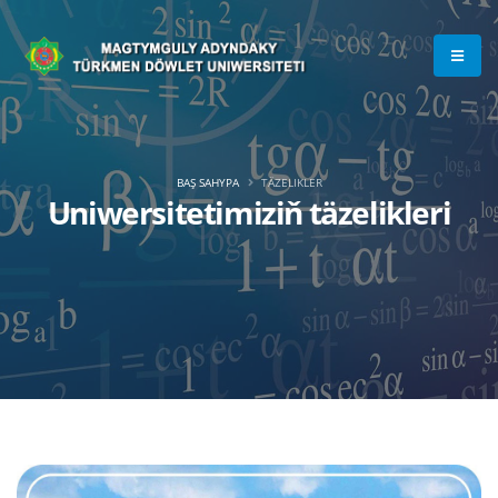
BAŞ SAHYPA
TÄZELIKLER
Uniwersitetimiziň täzelikleri