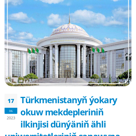
Türkmenistanyň ýokary
17
okuw mekdepleriniň
06
2023
ilkinjisi dünýäniň ähli