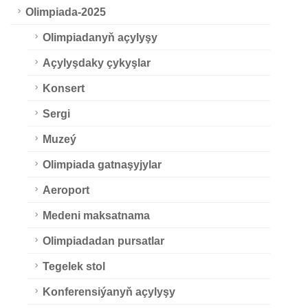
Olimpiada-2025
Olimpiadanyň açylyşy
Açylyşdaky çykyşlar
Konsert
Sergi
Muzeý
Olimpiada gatnaşyjylar
Aeroport
Medeni maksatnama
Olimpiadadan pursatlar
Tegelek stol
Konferensiýanyň açylyşy