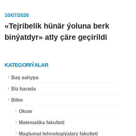
10/07/2026
«Tejribelik hünär ýoluna berk
binýatdyr» atly çäre geçirildi
KATEGORIÝALAR
Baş sahypa
Biz barada
Bilim
Okuw
Matematika fakulteti
Maglumat tehnologiýalary fakulteti