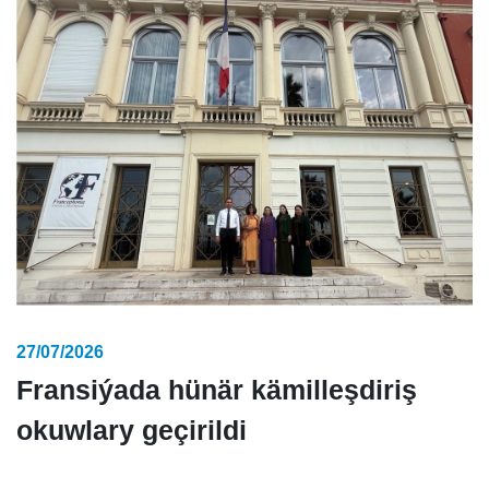
27/07/2026
Fransiýada hünär kämilleşdiriş
okuwlary geçirildi