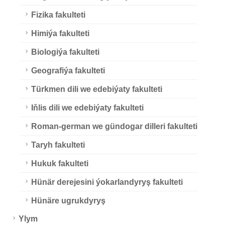
Fizika fakulteti
Himiýa fakulteti
Biologiýa fakulteti
Geografiýa fakulteti
Türkmen dili we edebiýaty fakulteti
Iňlis dili we edebiýaty fakulteti
Roman-german we gündogar dilleri fakulteti
Taryh fakulteti
Hukuk fakulteti
Hünär derejesini ýokarlandyryş fakulteti
Hünäre ugrukdyryş
Ylym