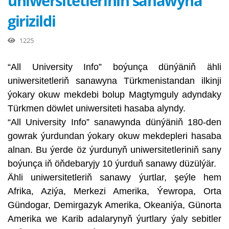
uniwersitetleriniň sanawyna
girizildi
1225
“All University Info” boýunça dünýäniň ähli
uniwersitetleriň sanawyna Türkmenistandan ilkinji
ýokary okuw mekdebi bolup Magtymguly adyndaky
Türkmen döwlet uniwersiteti hasaba alyndy.
“All University Info” sanawynda dünýäniň 180-den
gowrak ýurdundan ýokary okuw mekdepleri hasaba
alnan. Bu ýerde öz ýurdunyň uniwersitetleriniň sany
boýunça iň öňdebaryjy 10 ýurduň sanawy düzülýär.
Ähli uniwersitetleriň sanawy ýurtlar, şeýle hem
Afrika, Aziýa, Merkezi Amerika, Ýewropa, Orta
Gündogar, Demirgazyk Amerika, Okeaniýa, Günorta
Amerika we Karib adalarynyň ýurtlary ýaly sebitler