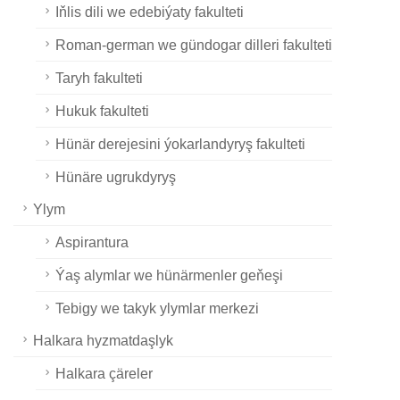
Iňlis dili we edebiýaty fakulteti
Roman-german we gündogar dilleri fakulteti
Taryh fakulteti
Hukuk fakulteti
Hünär derejesini ýokarlandyryş fakulteti
Hünäre ugrukdyryş
Ylym
Aspirantura
Ýaş alymlar we hünärmenler geňeşi
Tebigy we takyk ylymlar merkezi
Halkara hyzmatdaşlyk
Halkara çäreler