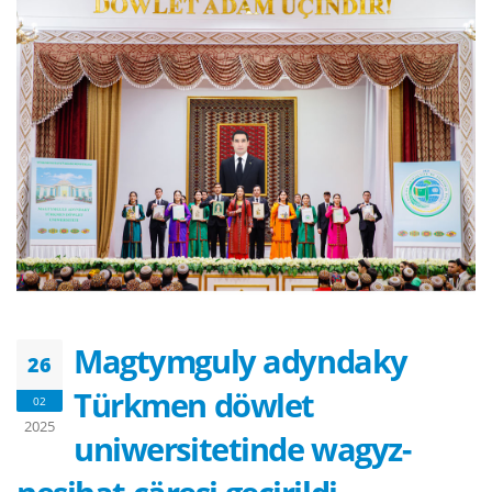
Magtymguly adyndaky
26
Türkmen döwlet
02
2025
uniwersitetinde wagyz-