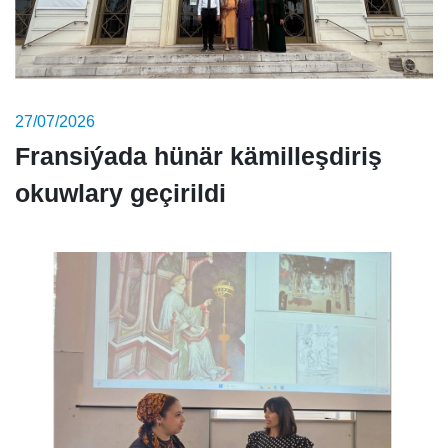
27/07/2026
Fransiýada hünär kämilleşdiriş
okuwlary geçirildi