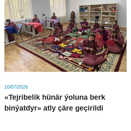
10/07/2026
«Tejribelik hünär ýoluna berk
binýatdyr» atly çäre geçirildi