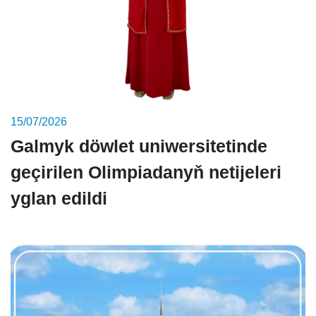
15/07/2026
Galmyk döwlet uniwersitetinde
geçirilen Olimpiadanyň netijeleri
yglan edildi