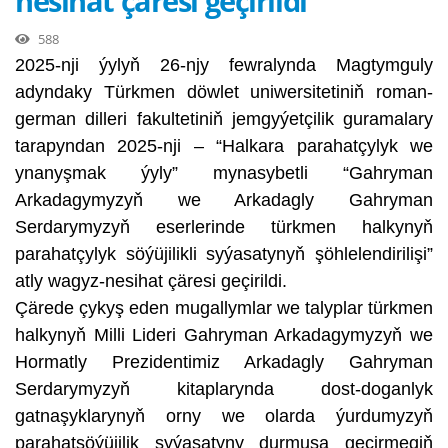
nesihat çäresi geçirildi
588
2025-nji ýylyň 26-njy fewralynda Magtymguly
adyndaky Türkmen döwlet uniwersitetiniň roman-
german dilleri fakultetiniň jemgyýetçilik guramalary
tarapyndan 2025-nji – “Halkara parahatçylyk we
ynanyşmak ýyly” mynasybetli “Gahryman
Arkadagymyzyň we Arkadagly Gahryman
Serdarymyzyň eserlerinde türkmen halkynyň
parahatçylyk söýüjilikli syýasatynyň şöhlelendirilişi”
atly wagyz-nesihat çäresi geçirildi.
Çärede çykyş eden mugallymlar we talyplar türkmen
halkynyň Milli Lideri Gahryman Arkadagymyzyň we
Hormatly Prezidentimiz Arkadagly Gahryman
Serdarymyzyň kitaplarynda dost-doganlyk
gatnaşyklarynyň orny we olarda ýurdumyzyň
parahatsöýüjilik syýasatyny durmuşa geçirmegiň