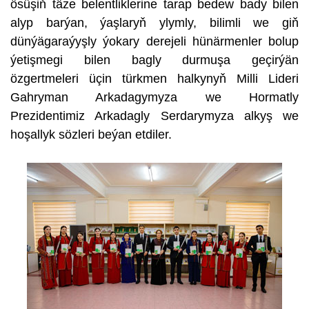
ösüşiň täze belentliklerine tarap bedew bady bilen
alyp barýan, ýaşlaryň ylymly, bilimli we giň
dünýägaraýyşly ýokary derejeli hünärmenler bolup
ýetişmegi bilen bagly durmuşa geçirýän
özgertmeleri üçin türkmen halkynyň Milli Lideri
Gahryman Arkadagymyza we Hormatly
Prezidentimiz Arkadagly Serdarymyza alkyş we
hoşallyk sözleri beýan etdiler.