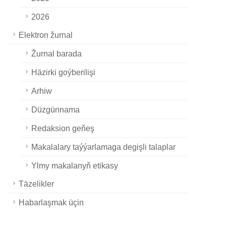
2026
Elektron žurnal
Žurnal barada
Häzirki goýberilişi
Arhiw
Düzgünnama
Redaksion geňeş
Makalalary taýýarlamaga degişli talaplar
Ylmy makalanyň etikasy
Täzelikler
Habarlaşmak üçin