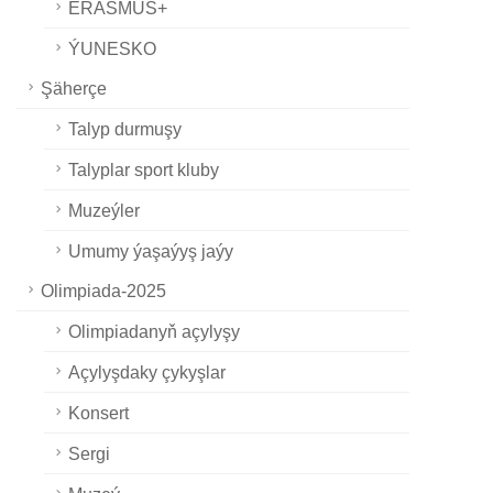
ERASMUS+
ÝUNESKO
Şäherçe
Talyp durmuşy
Talyplar sport kluby
Muzeýler
Umumy ýaşaýyş jaýy
Olimpiada-2025
Olimpiadanyň açylyşy
Açylyşdaky çykyşlar
Konsert
Sergi