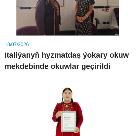
18/07/2026
Italiýanyň hyzmatdaş ýokary okuw
mekdebinde okuwlar geçirildi