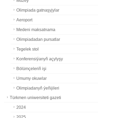
Muzeý
Olimpiada gatnaşyjylar
Aeroport
Medeni maksatnama
Olimpiadadan pursatlar
Tegelek stol
Konferensiýanyň açylyşy
Bölümçeleriň işi
Umumy okuwlar
Olimpiadanyň ýeňijileri
Türkmen uniwersiteti gazeti
2024
2025