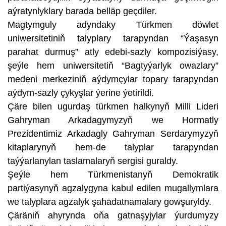
aýratynlyklary barada belläp geçdiler.
Magtymguly adyndaky Türkmen döwlet
uniwersitetiniň talyplary tarapyndan “Ýaşasyn
parahat durmuş” atly edebi-sazly kompozisiýasy,
şeýle hem uniwersitetiň “Bagtyýarlyk owazlary”
medeni merkeziniň aýdymçylar topary tarapyndan
aýdym-sazly çykyşlar ýerine ýetirildi.
Çäre bilen ugurdaş türkmen halkynyň Milli Lideri
Gahryman Arkadagymyzyň we Hormatly
Prezidentimiz Arkadagly Gahryman Serdarymyzyň
kitaplarynyň hem-de talyplar tarapyndan
taýýarlanylan taslamalaryň sergisi guraldy.
Şeýle hem Türkmenistanyň Demokratik
partiýasynyň agzalygyna kabul edilen mugallymlara
we talyplara agzalyk şahadatnamalary gowşuryldy.
Çäräniň ahyrynda oňa gatnaşyjylar ýurdumyzy