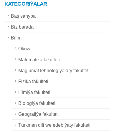
KATEGORIÝALAR
Baş sahypa
Biz barada
Bilim
Okuw
Matematika fakulteti
Maglumat tehnologiýalary fakulteti
Fizika fakulteti
Himiýa fakulteti
Biologiýa fakulteti
Geografiýa fakulteti
Türkmen dili we edebiýaty fakulteti