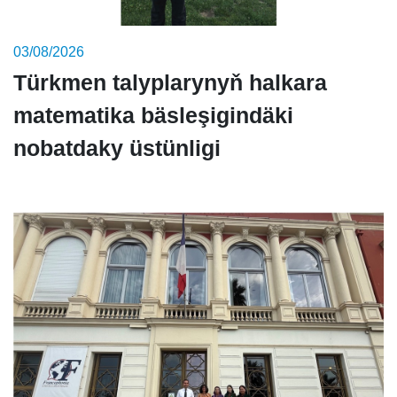
03/08/2026
Türkmen talyplarynyň halkara
matematika bäsleşigindäki
nobatdaky üstünligi