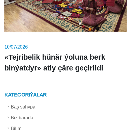
10/07/2026
«Tejribelik hünär ýoluna berk
binýatdyr» atly çäre geçirildi
KATEGORIÝALAR
Baş sahypa
Biz barada
Bilim