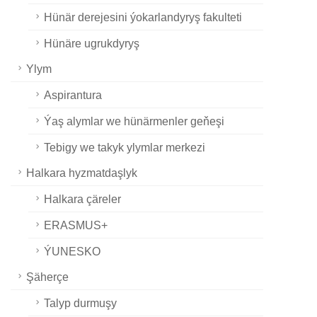
Hünär derejesini ýokarlandyryş fakulteti
Hünäre ugrukdyryş
Ylym
Aspirantura
Ýaş alymlar we hünärmenler geňeşi
Tebigy we takyk ylymlar merkezi
Halkara hyzmatdaşlyk
Halkara çäreler
ERASMUS+
ÝUNESKO
Şäherçe
Talyp durmuşy