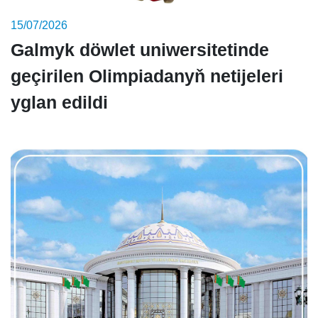
15/07/2026
Galmyk döwlet uniwersitetinde
geçirilen Olimpiadanyň netijeleri
yglan edildi