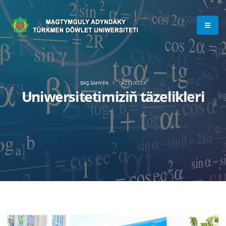
BAŞ SAHYPA
TÄZELIKLER
Uniwersitetimiziň täzelikleri