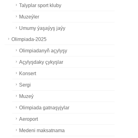
Talyplar sport kluby
Muzeýler
Umumy ýaşaýyş jaýy
Olimpiada-2025
Olimpiadanyň açylyşy
Açylyşdaky çykyşlar
Konsert
Sergi
Muzeý
Olimpiada gatnaşyjylar
Aeroport
Medeni maksatnama