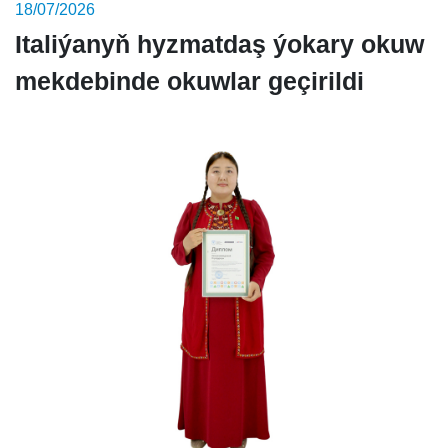
18/07/2026
Italiýanyň hyzmatdaş ýokary okuw
mekdebinde okuwlar geçirildi