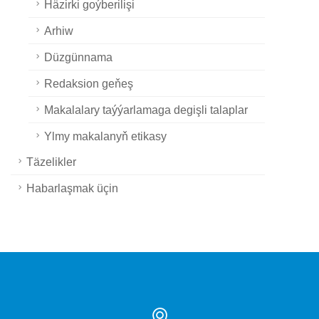
Häzirki goýberilişi
Arhiw
Düzgünnama
Redaksion geňeş
Makalalary taýýarlamaga degişli talaplar
Ylmy makalanyň etikasy
Täzelikler
Habarlaşmak üçin