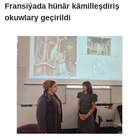
Fransiýada hünär kämilleşdiriş
okuwlary geçirildi