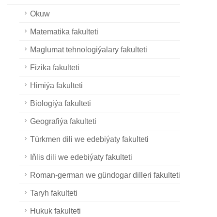
Okuw
Matematika fakulteti
Maglumat tehnologiýalary fakulteti
Fizika fakulteti
Himiýa fakulteti
Biologiýa fakulteti
Geografiýa fakulteti
Türkmen dili we edebiýaty fakulteti
Iňlis dili we edebiýaty fakulteti
Roman-german we gündogar dilleri fakulteti
Taryh fakulteti
Hukuk fakulteti