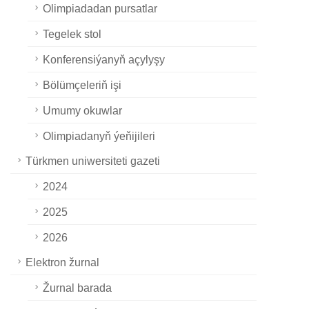
Olimpiadadan pursatlar
Tegelek stol
Konferensiýanyň açylyşy
Bölümçeleriň işi
Umumy okuwlar
Olimpiadanyň ýeňijileri
Türkmen uniwersiteti gazeti
2024
2025
2026
Elektron žurnal
Žurnal barada