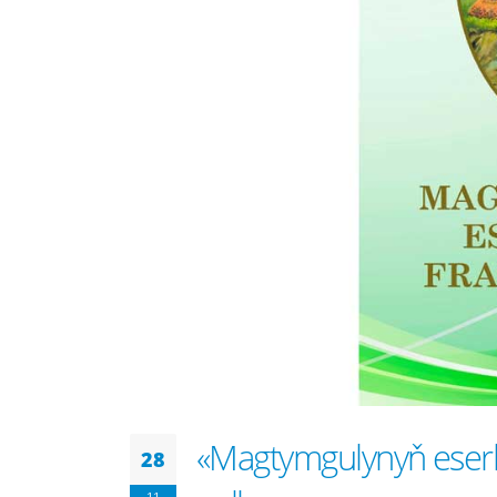
«Magtymgulynyň eserle
28
11