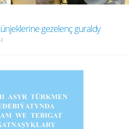
ünjeklerine gezelenç guraldy
.]