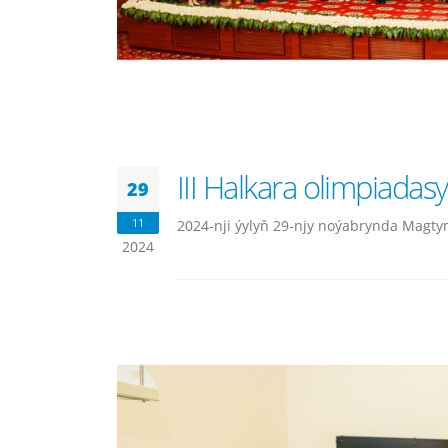
III Halkara olimpiadasy
29
11
2024-nji ýylyň 29-njy noýabrynda Magtym
2024