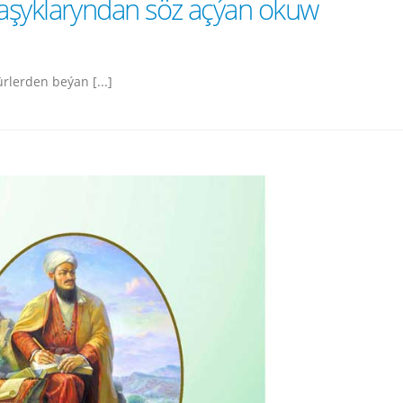
aşyklaryndan söz açýan okuw
lerden beýan [...]