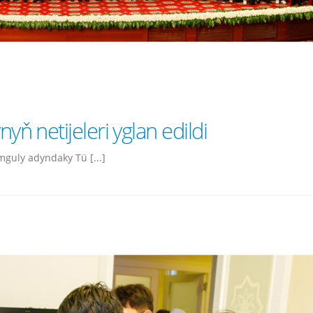
nyň netijeleri yglan edildi
guly adyndaky Tü [...]