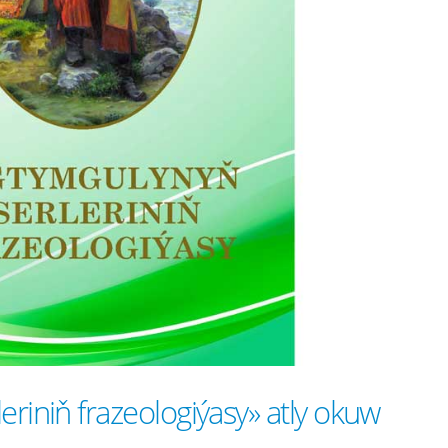
riniň frazeologiýasy» atly okuw