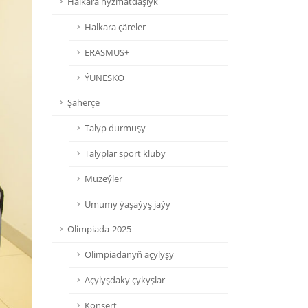
Halkara hyzmatdaşlyk
Halkara çäreler
ERASMUS+
ÝUNESKO
Şäherçe
Talyp durmuşy
Talyplar sport kluby
Muzeýler
Umumy ýaşaýyş jaýy
Olimpiada-2025
Olimpiadanyň açylyşy
Açylyşdaky çykyşlar
Konsert