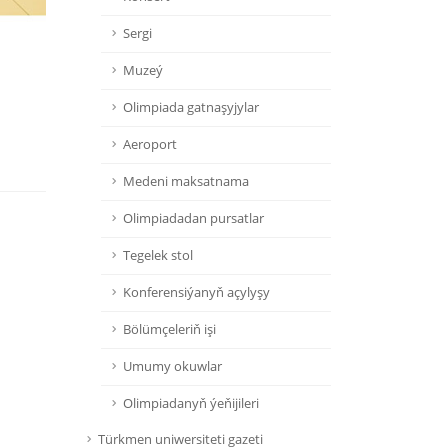
Sergi
Muzeý
Olimpiada gatnaşyjylar
Aeroport
Medeni maksatnama
Olimpiadadan pursatlar
Tegelek stol
Konferensiýanyň açylyşy
Bölümçeleriň işi
Umumy okuwlar
Olimpiadanyň ýeňijileri
Türkmen uniwersiteti gazeti