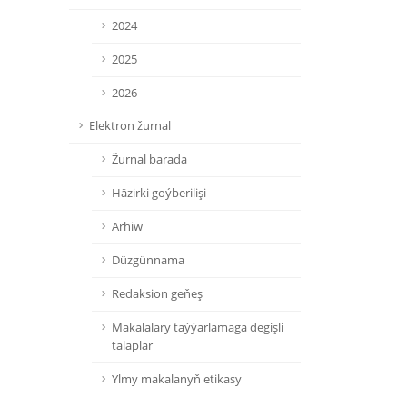
2024
2025
2026
Elektron žurnal
Žurnal barada
Häzirki goýberilişi
Arhiw
Düzgünnama
Redaksion geňeş
Makalalary taýýarlamaga degişli
talaplar
Ylmy makalanyň etikasy