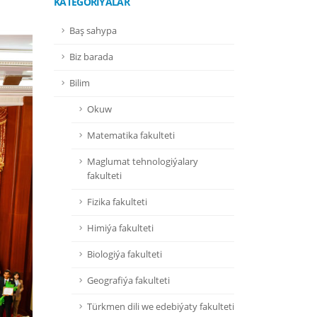
KATEGORIÝALAR
Baş sahypa
Biz barada
Bilim
Okuw
Matematika fakulteti
Maglumat tehnologiýalary
fakulteti
Fizika fakulteti
Himiýa fakulteti
Biologiýa fakulteti
Geografiýa fakulteti
Türkmen dili we edebiýaty fakulteti