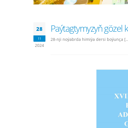
Paýtagtymyzyň gözel k
28
11
28-nji noýabrda himiýa dersi boýunça [..
2024