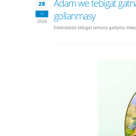
Adam we tebigat gatn
28
gollanmasy
11
2024
Edebiýatda tebigat temasy gadymy döwür