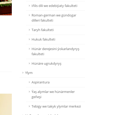
Iňlis dili we edebiýaty fakulteti
Roman-german we gündogar
dilleri fakulteti
Taryh fakulteti
Hukuk fakulteti
Hünär derejesini ýokarlandyryş
fakulteti
Hünäre ugrukdyryş
Ylym
Aspirantura
Ýaş alymlar we hünärmenler
geňeşi
Tebigy we takyk ylymlar merkezi