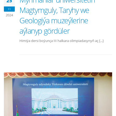
25
Magtymguly, Taryhy we
11
2024
Geologiýa muzeýlerine
aýlanyp gördüler
Himiýa dersi boýunça III halkara olimpiadasynyň aç [...]