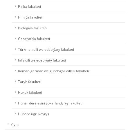
Fizika fakulteti
Himiýa fakulteti
Biologiýa fakulteti
Geografiýa fakulteti
Türkmen dili we edebiýaty fakulteti
Iňlis dili we edebiýaty fakulteti
Roman-german we gündogar dilleri fakulteti
Taryh fakulteti
Hukuk fakulteti
Hünär derejesini ýokarlandyryş fakulteti
Hünäre ugrukdyryş
Ylym