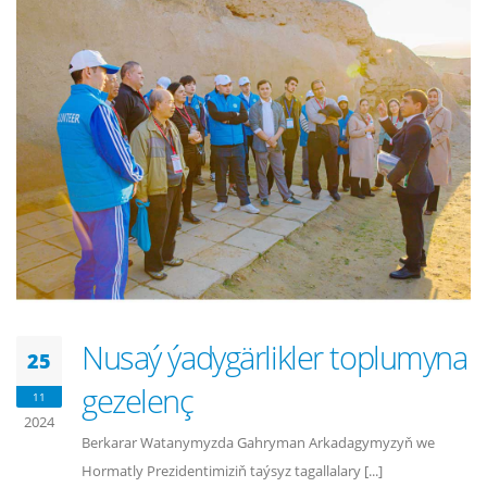
Nusaý ýadygärlikler toplumyna
25
gezelenç
11
2024
Berkarar Watanymyzda Gahryman Arkadagymyzyň we
Hormatly Prezidentimiziň taýsyz tagallalary [...]