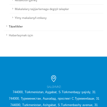
Redaksion geňeş
Makalalary taýýarlamaga degişli talaplar
Ylmy makalanyň etikasy
Täzelikler
Habarlaşmak üçin
SALGYMYZ:
744000, Türkmenistan, Aşgabat, S.Türkmenbaşy şaýoly, 31
744000, Туркменистан, Ашхабад, проспект С.Туркменбаши, 31
744000, Turkmenistan, Ashgabat, S.Turkmenbashy avenue, 31