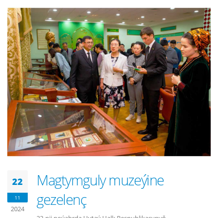
Magtymguly muzeýine
22
gezelenç
11
2024