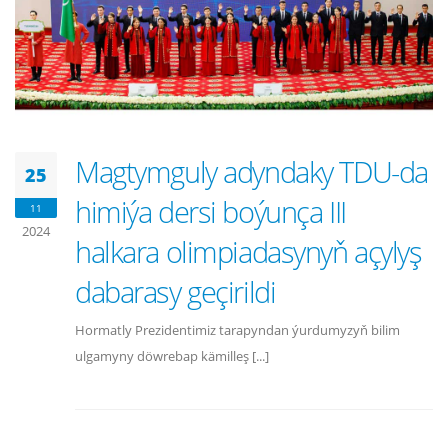
Magtymguly adyndaky TDU-da
25
himiýa dersi boýunça III
11
2024
halkara olimpiadasynyň açylyş
dabarasy geçirildi
Hormatly Prezidentimiz tarapyndan ýurdumyzyň bilim
ulgamyny döwrebap kämilleş [...]