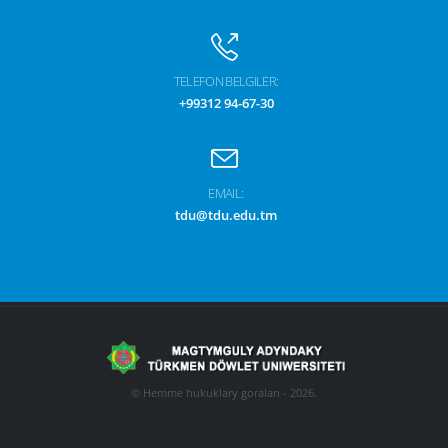
TELEFON BELGILER:
+99312 94-67-30
EMAIL:
tdu@tdu.edu.tm
© Hemme hukuklary goralan - 2026.