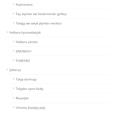
Aspirantura
Ýaş alymlar we hünärmenler geňeşi
Tebigy we takyk ylymlar merkezi
Halkara hyzmatdaşlyk
Halkara çäreler
ERASMUS+
ÝUNESKO
Şäherçe
Talyp durmuşy
Talyplar sport kluby
Muzeýler
Umumy ýaşaýyş jaýy