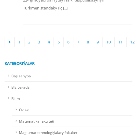
22-nji noýabrda Hytaý Halk Respublikasynyň
Türkmenistandaky Ilç [...]
1
2
3
4
5
6
7
8
9
10
11
12
KATEGORIÝALAR
Baş sahypa
Biz barada
Bilim
Okuw
Matematika fakulteti
Maglumat tehnologiýalary fakulteti