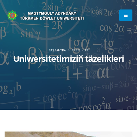
BAŞ SAHYPA
TÄZELIKLER
Uniwersitetimiziň täzelikleri