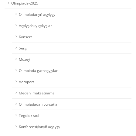
Olimpiada-2025
Olimpiadanyň açylyşy
Açylyşdaky çykyşlar
Konsert
Sergi
Muzeý
Olimpiada gatnaşyjylar
Aeroport
Medeni maksatnama
Olimpiadadan pursatlar
Tegelek stol
Konferensiýanyň açylyşy