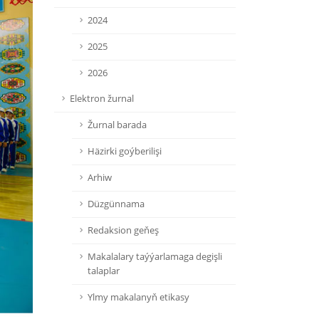
2024
2025
2026
Elektron žurnal
Žurnal barada
Häzirki goýberilişi
Arhiw
Düzgünnama
Redaksion geňeş
Makalalary taýýarlamaga degişli
talaplar
Ylmy makalanyň etikasy