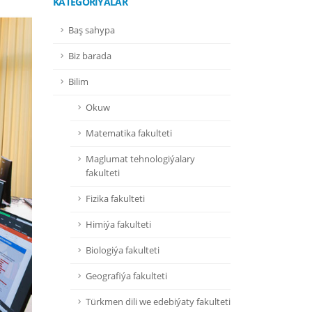
KATEGORIÝALAR
Baş sahypa
Biz barada
Bilim
Okuw
Matematika fakulteti
Maglumat tehnologiýalary
fakulteti
Fizika fakulteti
Himiýa fakulteti
Biologiýa fakulteti
Geografiýa fakulteti
Türkmen dili we edebiýaty fakulteti