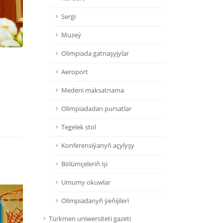
Sergi
Muzeý
Olimpiada gatnaşyjylar
Aeroport
Medeni maksatnama
Olimpiadadan pursatlar
Tegelek stol
Konferensiýanyň açylyşy
Bölümçeleriň işi
Umumy okuwlar
Olimpiadanyň ýeňijileri
Türkmen uniwersiteti gazeti