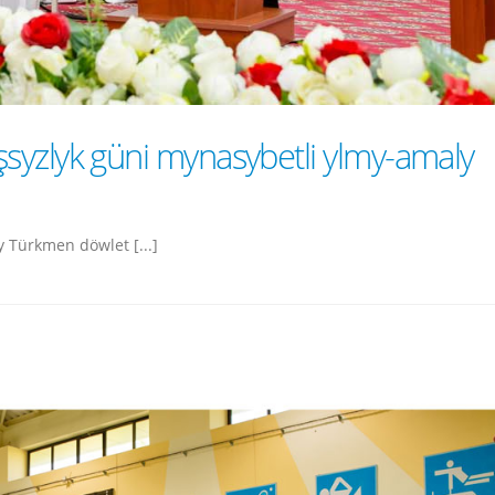
syzlyk güni mynasybetli ylmy-amaly
 Türkmen döwlet [...]