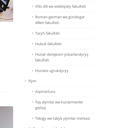
Iňlis dili we edebiýaty fakulteti
Roman-german we gündogar
dilleri fakulteti
Taryh fakulteti
Hukuk fakulteti
Hünär derejesini ýokarlandyryş
fakulteti
Hünäre ugrukdyryş
Ylym
Aspirantura
Ýaş alymlar we hünärmenler
geňeşi
Tebigy we takyk ylymlar merkezi