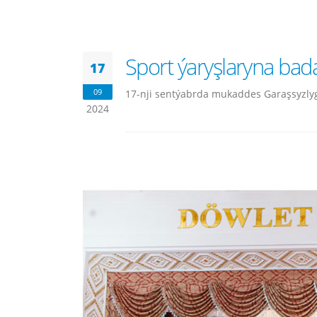
Sport ýaryşlaryna bada
17
09
17-nji sentýabrda mukaddes Garaşsyzlygy
2024