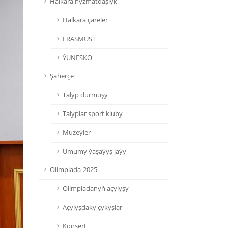
Halkara hyzmatdaşlyk
Halkara çäreler
ERASMUS+
ÝUNESKO
Şäherçe
Talyp durmuşy
Talyplar sport kluby
Muzeýler
Umumy ýaşaýyş jaýy
Olimpiada-2025
Olimpiadanyň açylyşy
Açylyşdaky çykyşlar
Konsert