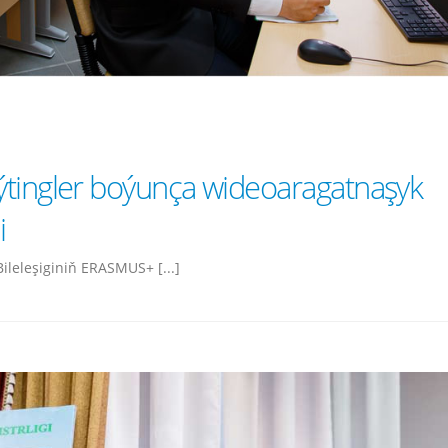
ýtingler boýunça wideoaragatnaşyk
i
ileleşiginiň ERASMUS+ [...]