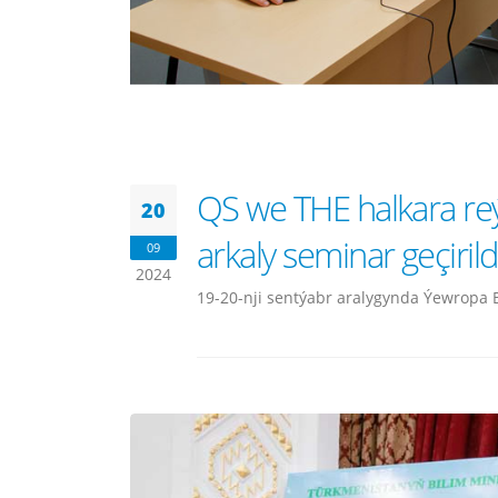
QS we THE halkara re
20
arkaly seminar geçirild
09
2024
19-20-nji sentýabr aralygynda Ýewropa B