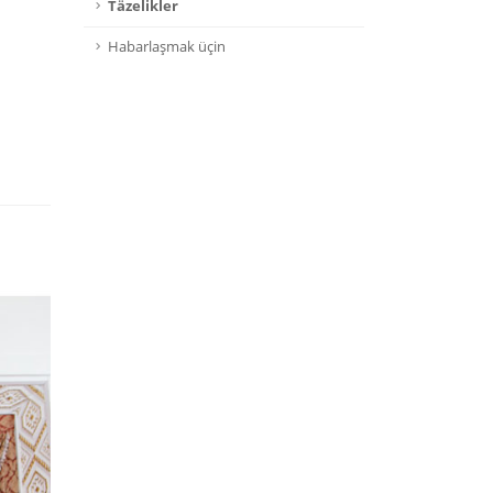
Täzelikler
Habarlaşmak üçin