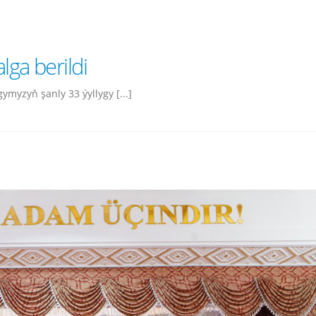
lga berildi
myzyň şanly 33 ýyllygy [...]