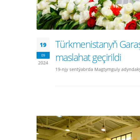
Türkmenistanyň Garaş
19
maslahat geçirildi
09
2024
19-njy sentýabrda Magtymguly adyndaky