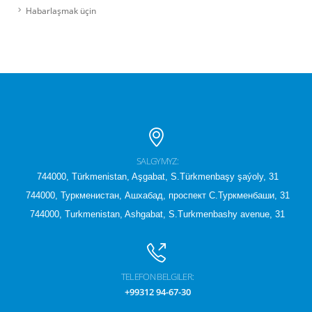
Habarlaşmak üçin
SALGYMYZ:
744000, Türkmenistan, Aşgabat, S.Türkmenbaşy şaýoly, 31
744000, Туркменистан, Ашхабад, проспект С.Туркменбаши, 31
744000, Turkmenistan, Ashgabat, S.Turkmenbashy avenue, 31
TELEFON BELGILER:
+99312 94-67-30