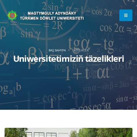
BAŞ SAHYPA
TÄZELIKLER
Uniwersitetimiziň täzelikleri