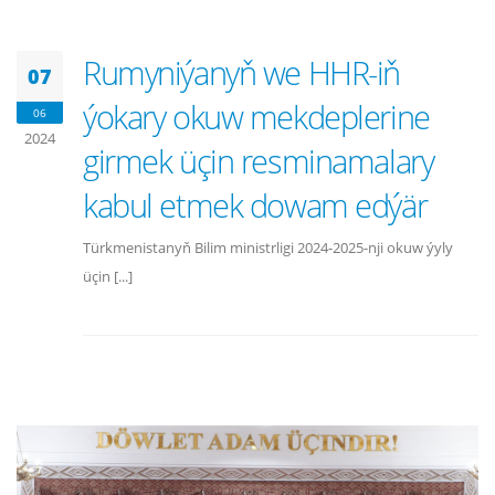
Rumyniýanyň we HHR-iň
07
ýokary okuw mekdeplerine
06
2024
girmek üçin resminamalary
kabul etmek dowam edýär
Türkmenistanyň Bilim ministrligi 2024-2025-nji okuw ýyly
üçin [...]