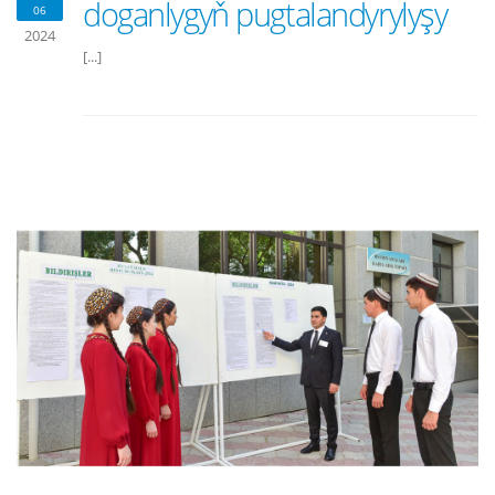
doganlygyň pugtalandyrylyşy
06
2024
[...]