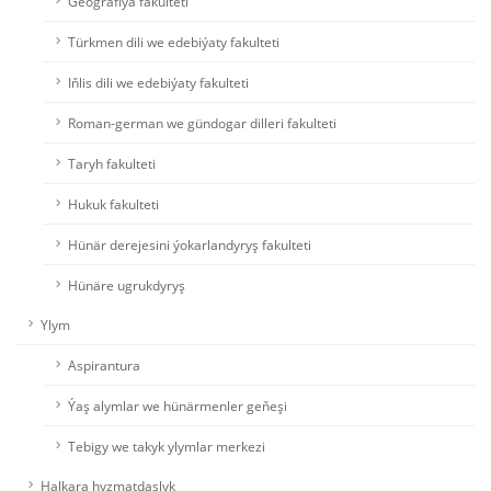
Geografiýa fakulteti
Türkmen dili we edebiýaty fakulteti
Iňlis dili we edebiýaty fakulteti
Roman-german we gündogar dilleri fakulteti
Taryh fakulteti
Hukuk fakulteti
Hünär derejesini ýokarlandyryş fakulteti
Hünäre ugrukdyryş
Ylym
Aspirantura
Ýaş alymlar we hünärmenler geňeşi
Tebigy we takyk ylymlar merkezi
Halkara hyzmatdaşlyk