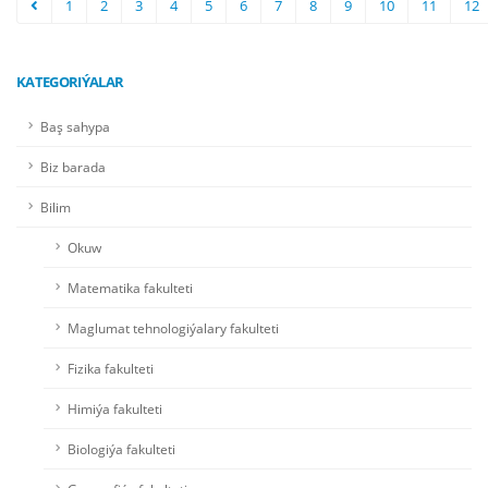
1
2
3
4
5
6
7
8
9
10
11
12
KATEGORIÝALAR
Baş sahypa
Biz barada
Bilim
Okuw
Matematika fakulteti
Maglumat tehnologiýalary fakulteti
Fizika fakulteti
Himiýa fakulteti
Biologiýa fakulteti