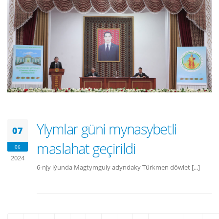
Ylymlar güni mynasybetli
07
maslahat geçirildi
06
2024
6-njy iýunda Magtymguly adyndaky Türkmen döwlet [...]