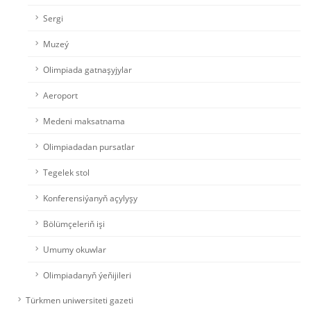
Sergi
Muzeý
Olimpiada gatnaşyjylar
Aeroport
Medeni maksatnama
Olimpiadadan pursatlar
Tegelek stol
Konferensiýanyň açylyşy
Bölümçeleriň işi
Umumy okuwlar
Olimpiadanyň ýeňijileri
Türkmen uniwersiteti gazeti