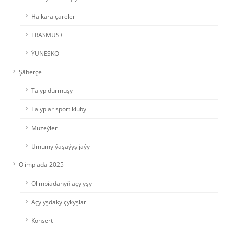
Halkara çäreler
ERASMUS+
ÝUNESKO
Şäherçe
Talyp durmuşy
Talyplar sport kluby
Muzeýler
Umumy ýaşaýyş jaýy
Olimpiada-2025
Olimpiadanyň açylyşy
Açylyşdaky çykyşlar
Konsert