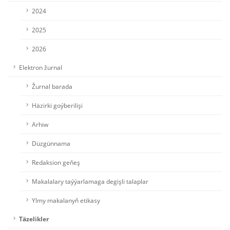
2024
2025
2026
Elektron žurnal
Žurnal barada
Häzirki goýberilişi
Arhiw
Düzgünnama
Redaksion geňeş
Makalalary taýýarlamaga degişli talaplar
Ylmy makalanyň etikasy
Täzelikler