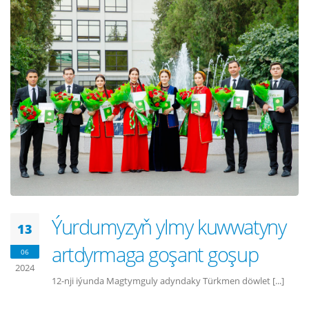
Ýurdumyzyň ylmy kuwwatyny
13
artdyrmaga goşant goşup
06
2024
12-nji iýunda Magtymguly adyndaky Türkmen döwlet [...]