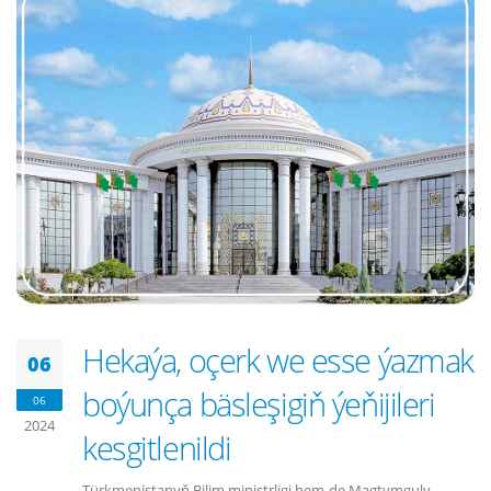
Hekaýa, oçerk we esse ýazmak
06
boýunça bäsleşigiň ýeňijileri
06
2024
kesgitlenildi
Türkmenistanyň Bilim ministrligi hem-de Magtymguly