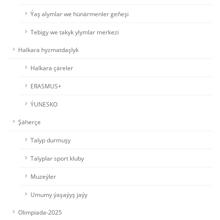
Ýaş alymlar we hünärmenler geňeşi
Tebigy we takyk ylymlar merkezi
Halkara hyzmatdaşlyk
Halkara çäreler
ERASMUS+
ÝUNESKO
Şäherçe
Talyp durmuşy
Talyplar sport kluby
Muzeýler
Umumy ýaşaýyş jaýy
Olimpiada-2025