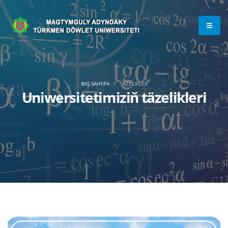
BAŞ SAHYPA
TÄZELIKLER
Uniwersitetimiziň täzelikleri