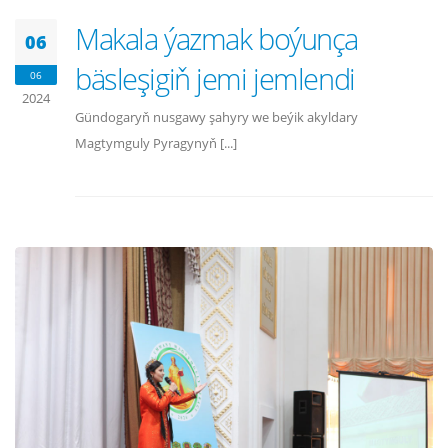
Makala ýazmak boýunça
06
bäsleşigiň jemi jemlendi
06
2024
Gündogaryň nusgawy şahyry we beýik akyldary
Magtymguly Pyragynyň [...]