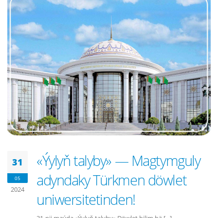
«Ýylyň talyby» — Magtymguly
31
adyndaky Türkmen döwlet
05
2024
uniwersitetinden!