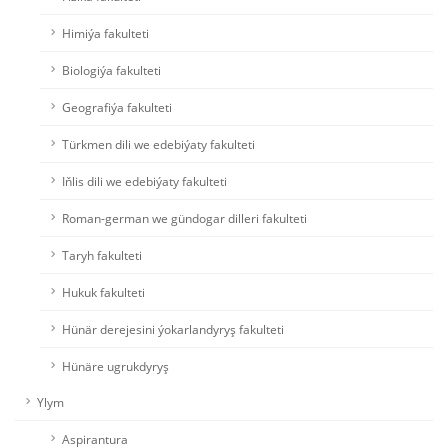
Himiýa fakulteti
Biologiýa fakulteti
Geografiýa fakulteti
Türkmen dili we edebiýaty fakulteti
Iňlis dili we edebiýaty fakulteti
Roman-german we gündogar dilleri fakulteti
Taryh fakulteti
Hukuk fakulteti
Hünär derejesini ýokarlandyryş fakulteti
Hünäre ugrukdyryş
Ylym
Aspirantura