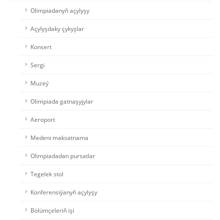
Olimpiadanyň açylyşy
Açylyşdaky çykyşlar
Konsert
Sergi
Muzeý
Olimpiada gatnaşyjylar
Aeroport
Medeni maksatnama
Olimpiadadan pursatlar
Tegelek stol
Konferensiýanyň açylyşy
Bölümçeleriň işi