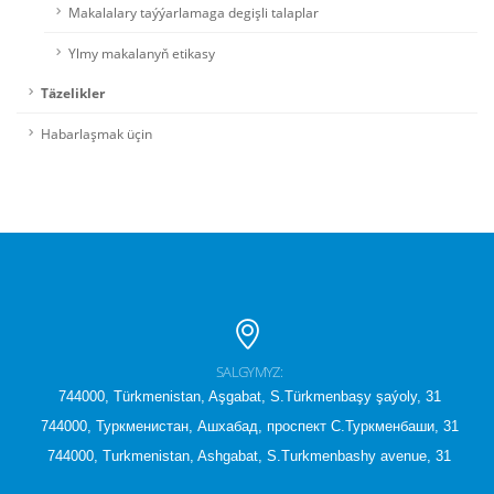
Makalalary taýýarlamaga degişli talaplar
Ylmy makalanyň etikasy
Täzelikler
Habarlaşmak üçin
SALGYMYZ:
744000, Türkmenistan, Aşgabat, S.Türkmenbaşy şaýoly, 31
744000, Туркменистан, Ашхабад, проспект С.Туркменбаши, 31
744000, Turkmenistan, Ashgabat, S.Turkmenbashy avenue, 31