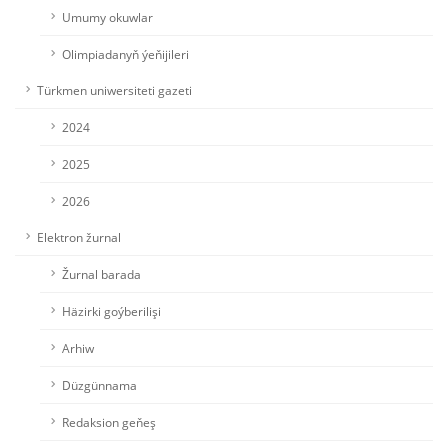
Umumy okuwlar
Olimpiadanyň ýeňijileri
Türkmen uniwersiteti gazeti
2024
2025
2026
Elektron žurnal
Žurnal barada
Häzirki goýberilişi
Arhiw
Düzgünnama
Redaksion geňeş