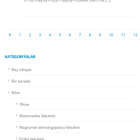
31-nji maýda «Ýylyň talyby» Döwlet bilim bä [...]
1
2
3
4
5
6
7
8
9
10
11
12
KATEGORIÝALAR
Baş sahypa
Biz barada
Bilim
Okuw
Matematika fakulteti
Maglumat tehnologiýalary fakulteti
Fizika fakulteti