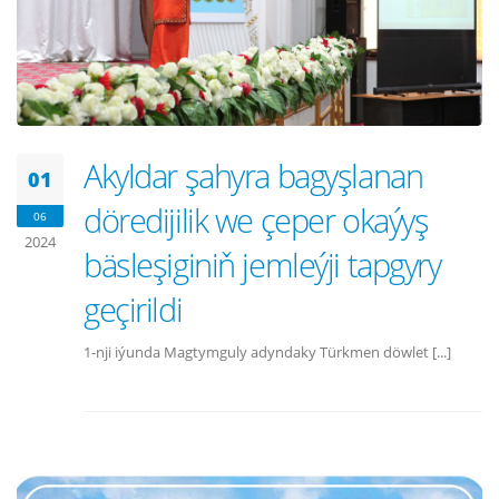
Akyldar şahyra bagyşlanan
01
döredijilik we çeper okaýyş
06
2024
bäsleşiginiň jemleýji tapgyry
geçirildi
1-nji iýunda Magtymguly adyndaky Türkmen döwlet [...]