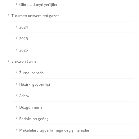
Olimpiadanyň ýeňijileri
Türkmen uniwersiteti gazeti
2024
2025
2026
Elektron žurnal
Žurnal barada
Häzirki goýberilişi
Arhiw
Düzgünnama
Redaksion geňeş
Makalalary taýýarlamaga degişli talaplar