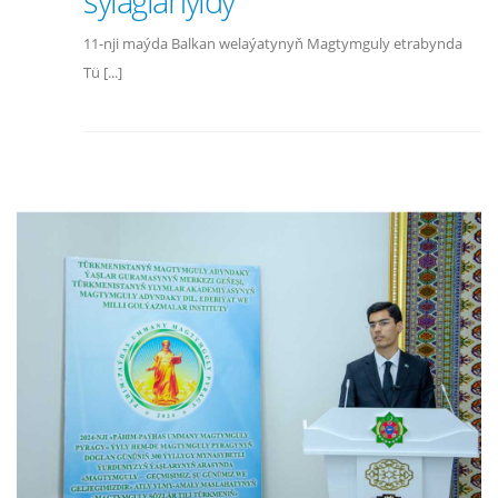
sylaglanyldy
11-nji maýda Balkan welaýatynyň Magtymguly etrabynda
Tü [...]