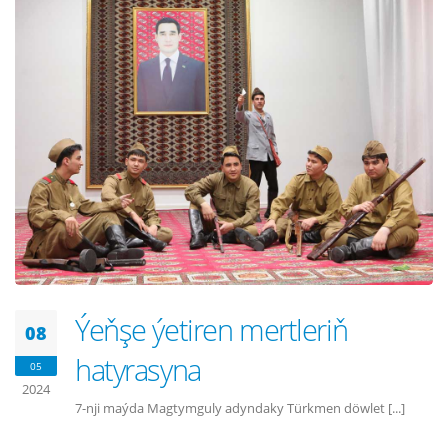
Ýeňşe ýetiren mertleriň
08
hatyrasyna
05
2024
7-nji maýda Magtymguly adyndaky Türkmen döwlet [...]