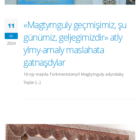
«Magtymguly geçmişimiz, şu
11
günümiz, geljegimizdir» atly
05
2024
ylmy-amaly maslahata
gatnaşdylar
10-njy maýda Türkmenistanyň Magtymguly adyndaky
Ýaşlar [...]