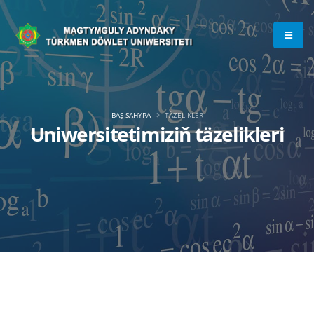
BAŞ SAHYPA
TÄZELIKLER
Uniwersitetimiziň täzelikleri