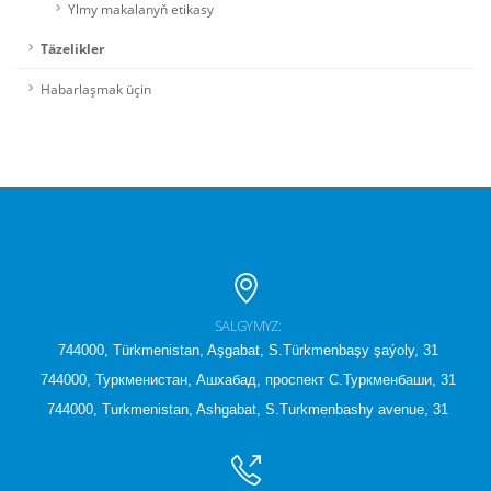
Ylmy makalanyň etikasy
Täzelikler
Habarlaşmak üçin
SALGYMYZ:
744000, Türkmenistan, Aşgabat, S.Türkmenbaşy şaýoly, 31
744000, Туркменистан, Ашхабад, проспект С.Туркменбаши, 31
744000, Turkmenistan, Ashgabat, S.Turkmenbashy avenue, 31