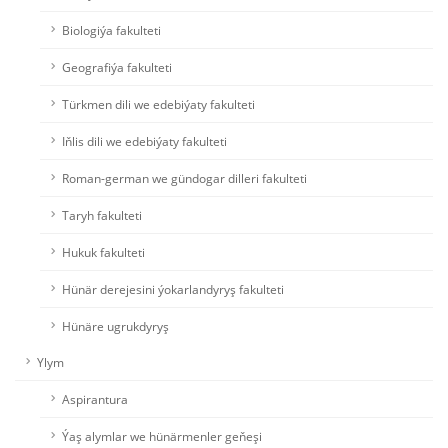
Biologiýa fakulteti
Geografiýa fakulteti
Türkmen dili we edebiýaty fakulteti
Iňlis dili we edebiýaty fakulteti
Roman-german we gündogar dilleri fakulteti
Taryh fakulteti
Hukuk fakulteti
Hünär derejesini ýokarlandyryş fakulteti
Hünäre ugrukdyryş
Ylym
Aspirantura
Ýaş alymlar we hünärmenler geňeşi