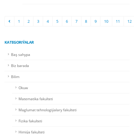
1
2
3
4
5
6
7
8
9
10
11
12
KATEGORIÝALAR
Baş sahypa
Biz barada
Bilim
Okuw
Matematika fakulteti
Maglumat tehnologiýalary fakulteti
Fizika fakulteti
Himiýa fakulteti