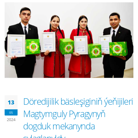
Döredijilik bäsleşiginiň ýeňijileri
13
Magtymguly Pyragynyň
05
2024
dogduk mekanynda