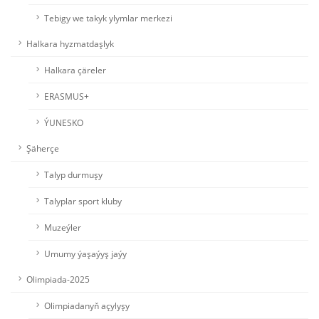
Tebigy we takyk ylymlar merkezi
Halkara hyzmatdaşlyk
Halkara çäreler
ERASMUS+
ÝUNESKO
Şäherçe
Talyp durmuşy
Talyplar sport kluby
Muzeýler
Umumy ýaşaýyş jaýy
Olimpiada-2025
Olimpiadanyň açylyşy