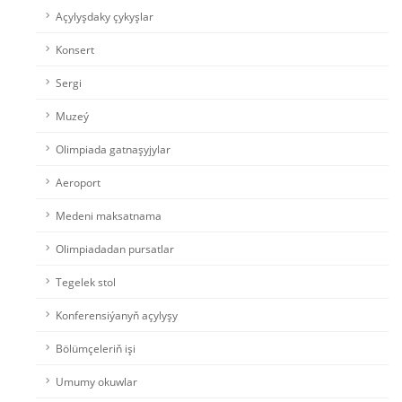
Açylyşdaky çykyşlar
Konsert
Sergi
Muzeý
Olimpiada gatnaşyjylar
Aeroport
Medeni maksatnama
Olimpiadadan pursatlar
Tegelek stol
Konferensiýanyň açylyşy
Bölümçeleriň işi
Umumy okuwlar