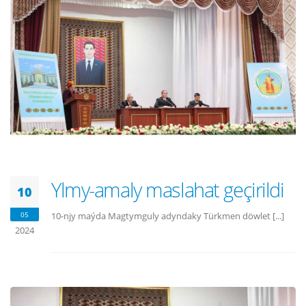
Ylmy-amaly maslahat geçirildi
10
05
10-njy maýda Magtymguly adyndaky Türkmen döwlet [...]
2024