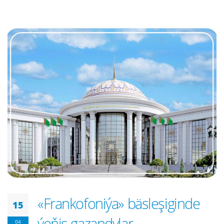
«Frankofoniýa» bäsleşiginde
15
ýeňiş gazandylar
04