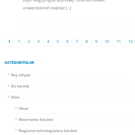
Düýn Magtymguly adyndaky Türkmen döwlet
uniwersitetiniň mejlisler [...]
1
2
3
4
5
6
7
8
9
10
11
12
KATEGORIÝALAR
Baş sahypa
Biz barada
Bilim
Okuw
Matematika fakulteti
Maglumat tehnologiýalary fakulteti