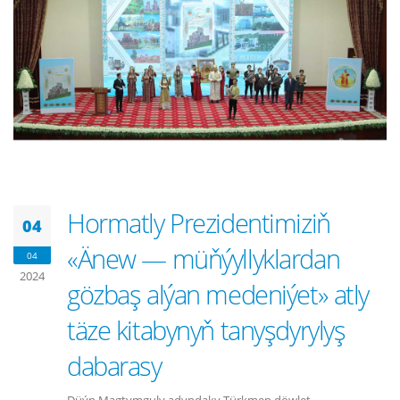
Hormatly Prezidentimiziň
04
«Änew — müňýyllyklardan
04
2024
gözbaş alýan medeniýet» atly
täze kitabynyň tanyşdyrylyş
dabarasy