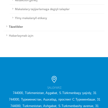
Redaksion geňeş
Makalalary taýýarlamaga degişli talaplar
Ylmy makalanyň etikasy
Täzelikler
Habarlaşmak üçin
SALGYMYZ:
744000, Türkmenistan, Aşgabat, S.Türkmenbaşy şaýoly, 31
744000, Туркменистан, Ашхабад, проспект С.Туркменбаши, 31
744000, Turkmenistan, Ashgabat, S.Turkmenbashy avenue, 31