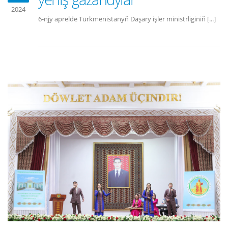
2024
6-njy aprelde Türkmenistanyň Daşary işler ministrliginiň [...]