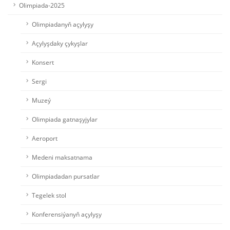
Olimpiada-2025
Olimpiadanyň açylyşy
Açylyşdaky çykyşlar
Konsert
Sergi
Muzeý
Olimpiada gatnaşyjylar
Aeroport
Medeni maksatnama
Olimpiadadan pursatlar
Tegelek stol
Konferensiýanyň açylyşy