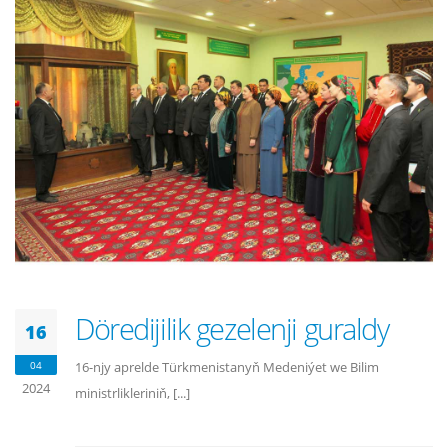
Döredijilik gezelenji guraldy
16
04
16-njy aprelde Türkmenistanyň Medeniýet we Bilim
2024
ministrlikleriniň, [...]