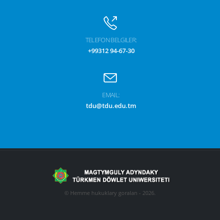
TELEFON BELGILER:
+99312 94-67-30
EMAIL:
tdu@tdu.edu.tm
© Hemme hukuklary goralan - 2026.