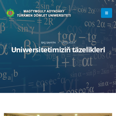
BAŞ SAHYPA
TÄZELIKLER
Uniwersitetimiziň täzelikleri