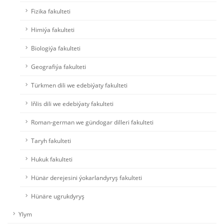
Fizika fakulteti
Himiýa fakulteti
Biologiýa fakulteti
Geografiýa fakulteti
Türkmen dili we edebiýaty fakulteti
Iňlis dili we edebiýaty fakulteti
Roman-german we gündogar dilleri fakulteti
Taryh fakulteti
Hukuk fakulteti
Hünär derejesini ýokarlandyryş fakulteti
Hünäre ugrukdyryş
Ylym