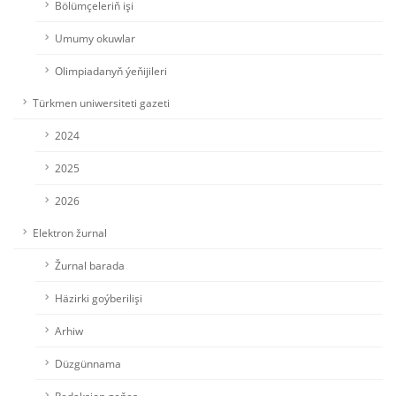
Bölümçeleriň işi
Umumy okuwlar
Olimpiadanyň ýeňijileri
Türkmen uniwersiteti gazeti
2024
2025
2026
Elektron žurnal
Žurnal barada
Häzirki goýberilişi
Arhiw
Düzgünnama