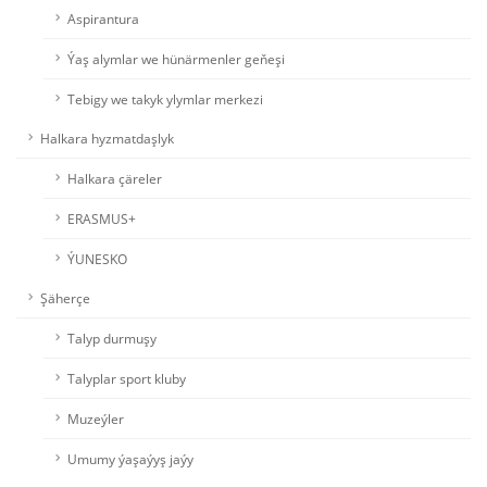
Aspirantura
Ýaş alymlar we hünärmenler geňeşi
Tebigy we takyk ylymlar merkezi
Halkara hyzmatdaşlyk
Halkara çäreler
ERASMUS+
ÝUNESKO
Şäherçe
Talyp durmuşy
Talyplar sport kluby
Muzeýler
Umumy ýaşaýyş jaýy