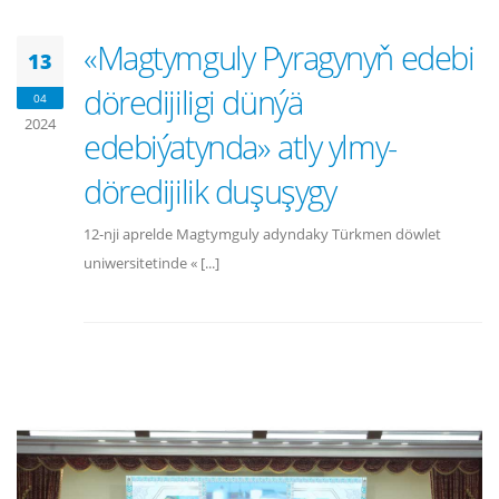
«Magtymguly Pyragynyň edebi
13
döredijiligi dünýä
04
2024
edebiýatynda» atly ylmy-
döredijilik duşuşygy
12-nji aprelde Magtymguly adyndaky Türkmen döwlet
uniwersitetinde « [...]