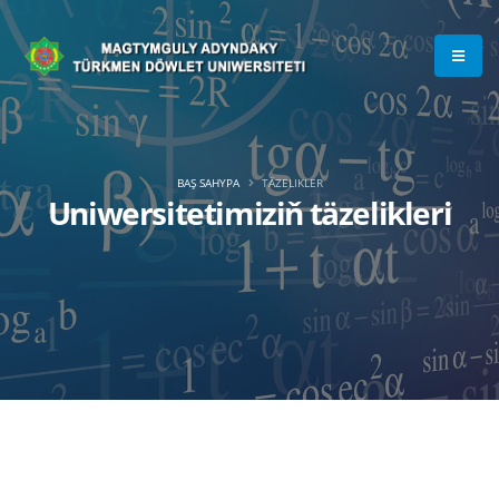
BAŞ SAHYPA
TÄZELIKLER
Uniwersitetimiziň täzelikleri