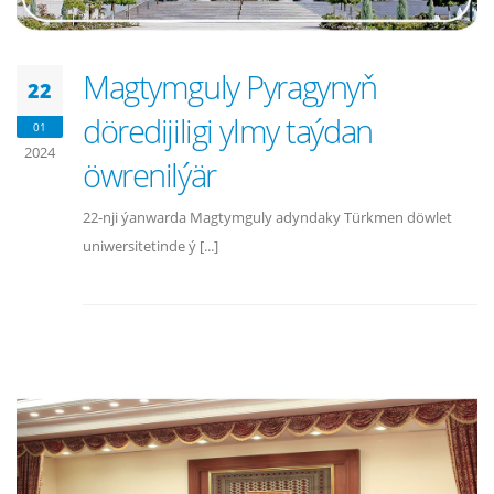
Magtymguly Pyragynyň
22
döredijiligi ylmy taýdan
01
2024
öwrenilýär
22-nji ýanwarda Magtymguly adyndaky Türkmen döwlet
uniwersitetinde ý [...]