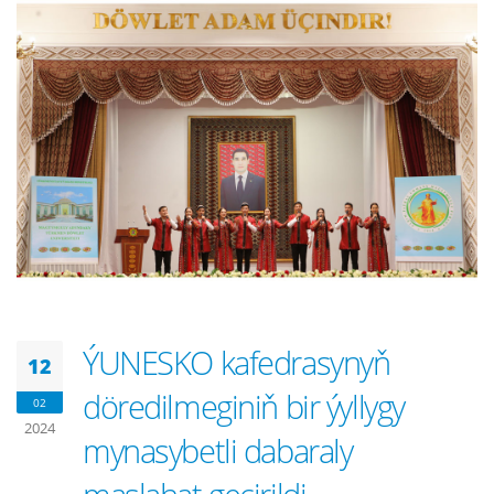
ÝUNESKO kafedrasynyň
12
döredilmeginiň bir ýyllygy
02
2024
mynasybetli dabaraly