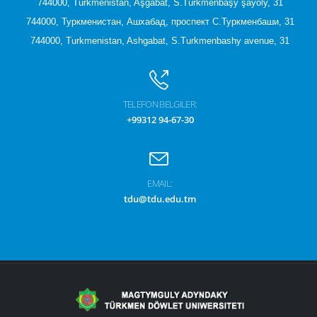
744000, Türkmenistan, Aşgabat, S.Türkmenbaşy şaýoly, 31
744000, Туркменистан, Ашхабад, проспект С.Туркменбаши, 31
744000, Turkmenistan, Ashgabat, S.Turkmenbashy avenue, 31
TELEFON BELGILER:
+99312 94-67-30
EMAIL:
tdu@tdu.edu.tm