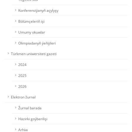
Konferensiýanyň açylyşy
Bölümçeleriň işi
Umumy okuwlar
Olimpiadanyň ýeňijileri
Türkmen uniwersiteti gazeti
2024
2025
2026
Elektron žurnal
Žurnal barada
Häzirki goýberilişi
Arhiw