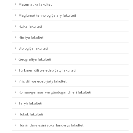
Matematika fakulteti
Maglumat tehnologiýalary fakulteti
Fizika fakulteti
Himiýa fakulteti
Biologiýa fakulteti
Geografiýa fakulteti
Türkmen dili we edebiýaty fakulteti
Iňlis dili we edebiýaty fakulteti
Roman-german we gündogar dilleri fakulteti
Taryh fakulteti
Hukuk fakulteti
Hünär derejesini ýokarlandyryş fakulteti