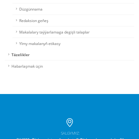
Düzgünnama
Redaksion geňeş
Makalalary taýýarlamaga degişli talaplar
Ylmy makalanyň etikasy
Täzelikler
Habarlaşmak üçin
SALGYMYZ: