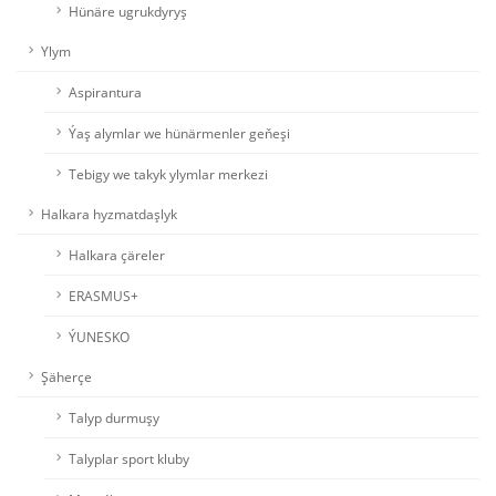
Hünäre ugrukdyryş
Ylym
Aspirantura
Ýaş alymlar we hünärmenler geňeşi
Tebigy we takyk ylymlar merkezi
Halkara hyzmatdaşlyk
Halkara çäreler
ERASMUS+
ÝUNESKO
Şäherçe
Talyp durmuşy
Talyplar sport kluby