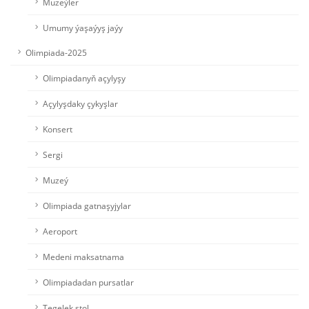
Muzeýler
Umumy ýaşaýyş jaýy
Olimpiada-2025
Olimpiadanyň açylyşy
Açylyşdaky çykyşlar
Konsert
Sergi
Muzeý
Olimpiada gatnaşyjylar
Aeroport
Medeni maksatnama
Olimpiadadan pursatlar
Tegelek stol