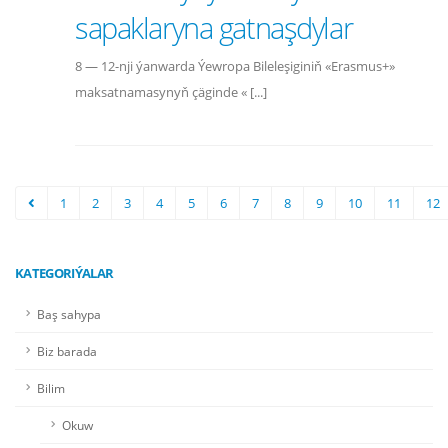
sapaklaryna gatnaşdylar
8 — 12-nji ýanwarda Ýewropa Bileleşiginiň «Erasmus+»
maksatnamasynyň çäginde « [...]
1
2
3
4
5
6
7
8
9
10
11
12
KATEGORIÝALAR
Baş sahypa
Biz barada
Bilim
Okuw