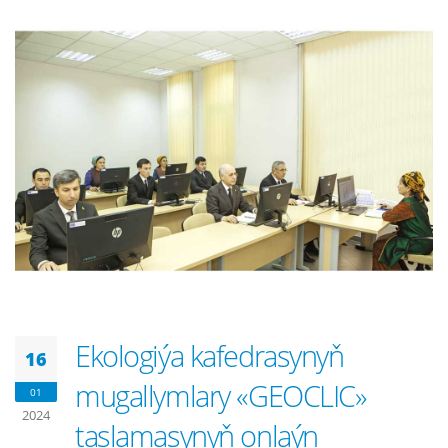
Ekologiýa kafedrasynyň
16
mugallymlary «GEOCLIC»
01
2024
taslamasynyň onlaýn