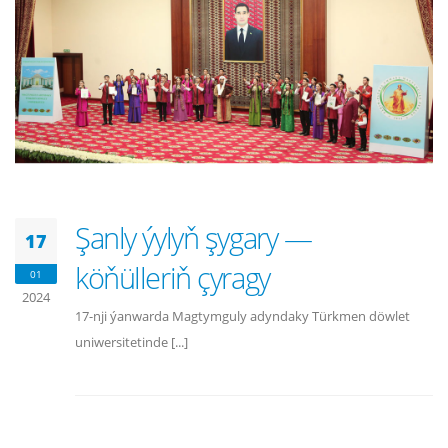
Şanly ýylyň şygary —
17
köňülleriň çyragy
01
2024
17-nji ýanwarda Magtymguly adyndaky Türkmen döwlet
uniwersitetinde [...]