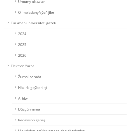
Umumy okuwlar
Olimpiadanyň ýeňijileri
Türkmen uniwersiteti gazeti
2024
2025
2026
Elektron žurnal
Žurnal barada
Häzirki goýberilişi
Arhiw
Düzgünnama
Redaksion geňeş
Makalalary taýýarlamaga degişli talaplar