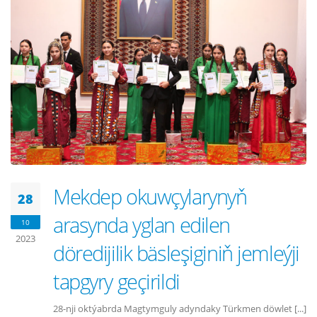
Mekdep okuwçylarynyň
28
arasynda yglan edilen
10
2023
döredijilik bäsleşiginiň jemleýji
tapgyry geçirildi
28-nji oktýabrda Magtymguly adyndaky Türkmen döwlet [...]