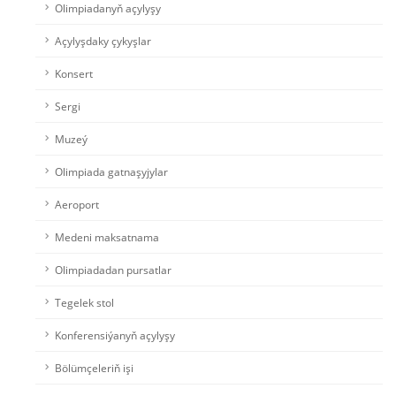
Olimpiadanyň açylyşy
Açylyşdaky çykyşlar
Konsert
Sergi
Muzeý
Olimpiada gatnaşyjylar
Aeroport
Medeni maksatnama
Olimpiadadan pursatlar
Tegelek stol
Konferensiýanyň açylyşy
Bölümçeleriň işi