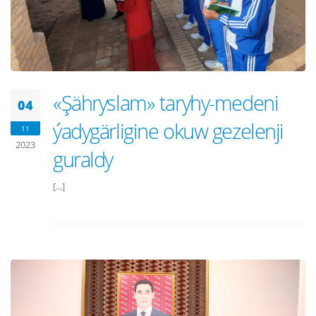
«Şähryslam» taryhy-medeni
04
ýadygärligine okuw gezelenji
11
2023
guraldy
[...]