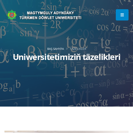
BAŞ SAHYPA
TÄZELIKLER
Uniwersitetimiziň täzelikleri