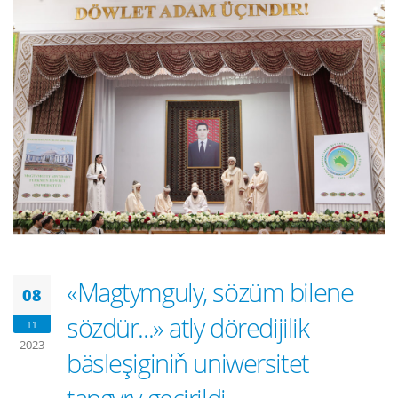
«Magtymguly, sözüm bilene
08
sözdür...» atly döredijilik
11
2023
bäsleşiginiň uniwersitet