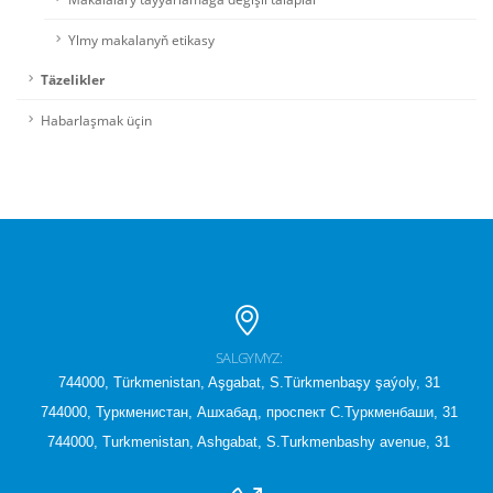
Ylmy makalanyň etikasy
Täzelikler
Habarlaşmak üçin
SALGYMYZ:
744000, Türkmenistan, Aşgabat, S.Türkmenbaşy şaýoly, 31
744000, Туркменистан, Ашхабад, проспект С.Туркменбаши, 31
744000, Turkmenistan, Ashgabat, S.Turkmenbashy avenue, 31