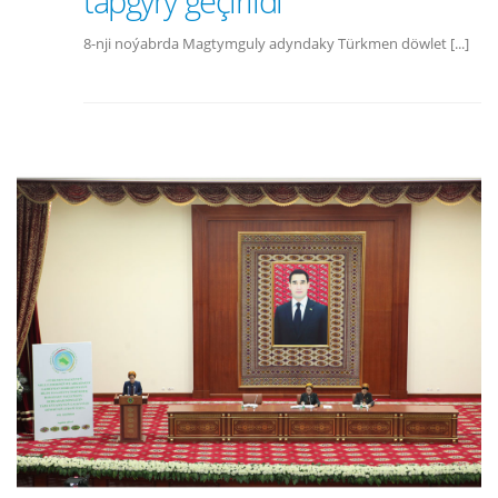
tapgyry geçirildi
8-nji noýabrda Magtymguly adyndaky Türkmen döwlet [...]