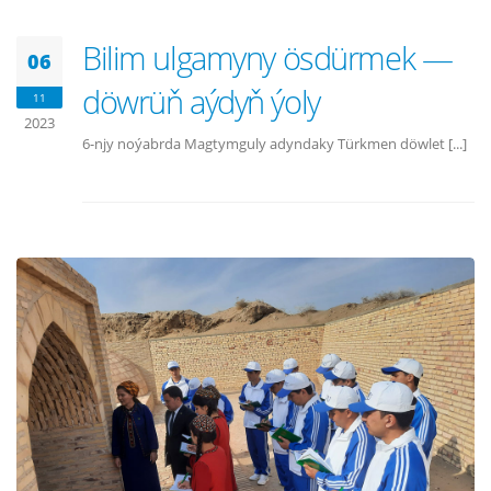
Bilim ulgamyny ösdürmek —
06
döwrüň aýdyň ýoly
11
2023
6-njy noýabrda Magtymguly adyndaky Türkmen döwlet [...]