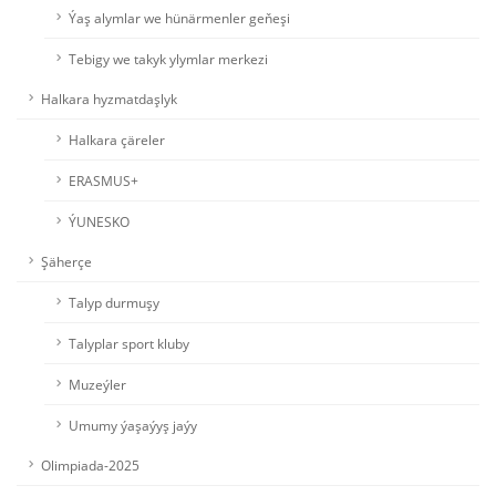
Ýaş alymlar we hünärmenler geňeşi
Tebigy we takyk ylymlar merkezi
Halkara hyzmatdaşlyk
Halkara çäreler
ERASMUS+
ÝUNESKO
Şäherçe
Talyp durmuşy
Talyplar sport kluby
Muzeýler
Umumy ýaşaýyş jaýy
Olimpiada-2025