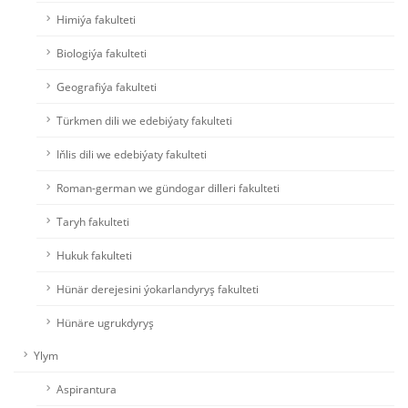
Himiýa fakulteti
Biologiýa fakulteti
Geografiýa fakulteti
Türkmen dili we edebiýaty fakulteti
Iňlis dili we edebiýaty fakulteti
Roman-german we gündogar dilleri fakulteti
Taryh fakulteti
Hukuk fakulteti
Hünär derejesini ýokarlandyryş fakulteti
Hünäre ugrukdyryş
Ylym
Aspirantura