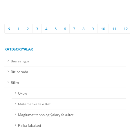
1
2
3
4
5
6
7
8
9
10
11
12
KATEGORIÝALAR
Baş sahypa
Biz barada
Bilim
Okuw
Matematika fakulteti
Maglumat tehnologiýalary fakulteti
Fizika fakulteti