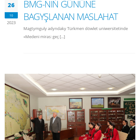
BMG-NIŇ GÜNÜNE
26
BAGYŞLANAN MASLAHAT
10
2023
Magtymguly adyndaky Türkmen döwlet uniwersitetinde
«Medeni miras: geç [...]