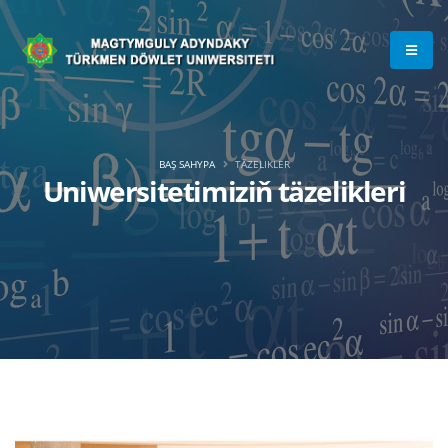
BAŞ SAHYPA
TÄZELIKLER
Uniwersitetimiziň täzelikleri