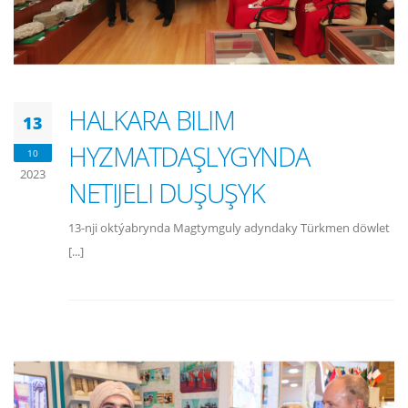
HALKARA BILIM
13
HYZMATDAŞLYGYNDA
10
2023
NETIJELI DUŞUŞYK
13-nji oktýabrynda Magtymguly adyndaky Türkmen döwlet
[...]