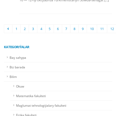
10 — 12-nji oktýabrda Türkmenistanyň Söwda-senagat [...]
1
2
3
4
5
6
7
8
9
10
11
12
KATEGORIÝALAR
Baş sahypa
Biz barada
Bilim
Okuw
Matematika fakulteti
Maglumat tehnologiýalary fakulteti
Fizika fakulteti