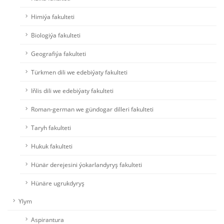
Himiýa fakulteti
Biologiýa fakulteti
Geografiýa fakulteti
Türkmen dili we edebiýaty fakulteti
Iňlis dili we edebiýaty fakulteti
Roman-german we gündogar dilleri fakulteti
Taryh fakulteti
Hukuk fakulteti
Hünär derejesini ýokarlandyryş fakulteti
Hünäre ugrukdyryş
Ylym
Aspirantura