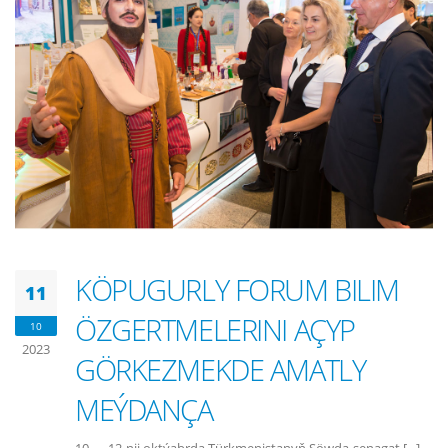
KÖPUGURLY FORUM BILIM
11
ÖZGERTMELERINI AÇYP
10
2023
GÖRKEZMEKDE AMATLY
MEÝDANÇA