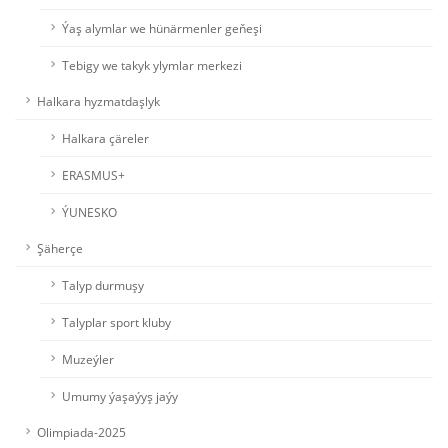
Ýaş alymlar we hünärmenler geňeşi
Tebigy we takyk ylymlar merkezi
Halkara hyzmatdaşlyk
Halkara çäreler
ERASMUS+
ÝUNESKO
Şäherçe
Talyp durmuşy
Talyplar sport kluby
Muzeýler
Umumy ýaşaýyş jaýy
Olimpiada-2025