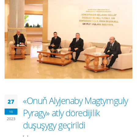
«Onuň Alyjenaby Magtymguly
27
Pyragy» atly döredijilik
10
2023
duşuşygy geçirildi
[...]