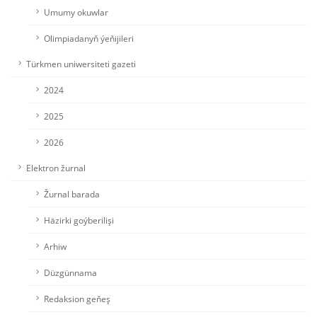
Umumy okuwlar
Olimpiadanyň ýeňijileri
Türkmen uniwersiteti gazeti
2024
2025
2026
Elektron žurnal
Žurnal barada
Häzirki goýberilişi
Arhiw
Düzgünnama
Redaksion geňeş