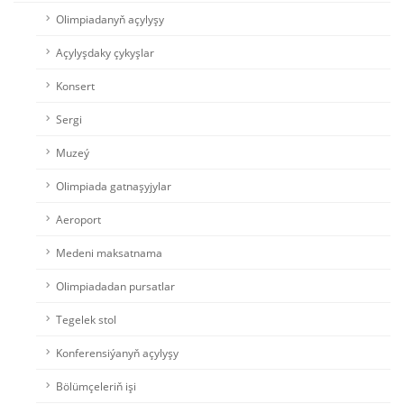
Olimpiadanyň açylyşy
Açylyşdaky çykyşlar
Konsert
Sergi
Muzeý
Olimpiada gatnaşyjylar
Aeroport
Medeni maksatnama
Olimpiadadan pursatlar
Tegelek stol
Konferensiýanyň açylyşy
Bölümçeleriň işi