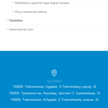
Makalalary taýýarlamaga degişli talaplar
Ylmy makalanyň etikasy
Täzelikler
Habarlaşmak üçin
SALGYMYZ:
744000, Türkmenistan, Aşgabat, S.Türkmenbaşy şaýoly, 31
744000, Туркменистан, Ашхабад, проспект С.Туркменбаши, 31
744000, Turkmenistan, Ashgabat, S.Turkmenbashy avenue, 31