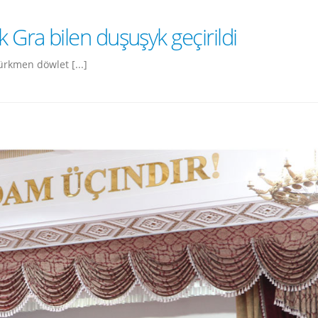
k Gra bilen duşuşyk geçirildi
rkmen döwlet [...]