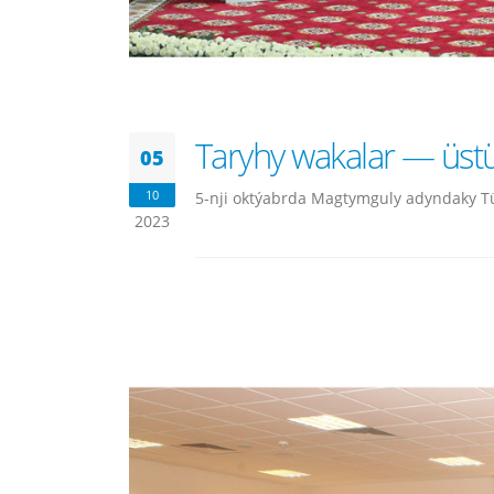
Taryhy wakalar — üstü
05
10
5-nji oktýabrda Magtymguly adyndaky Tü
2023