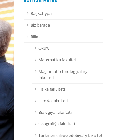
KATEGORIÝALAR
Baş sahypa
Biz barada
Bilim
Okuw
Matematika fakulteti
Maglumat tehnologiýalary
fakulteti
Fizika fakulteti
Himiýa fakulteti
Biologiýa fakulteti
Geografiýa fakulteti
Türkmen dili we edebiýaty fakulteti