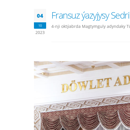
Fransuz ýazyjysy Sedri
04
10
4-nji oktýabrda Magtymguly adyndaky Tü
2023