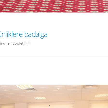
nliklere badalga
rkmen döwlet [...]