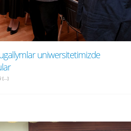
ugallymlar uniwersitetimizde
lar
[...]