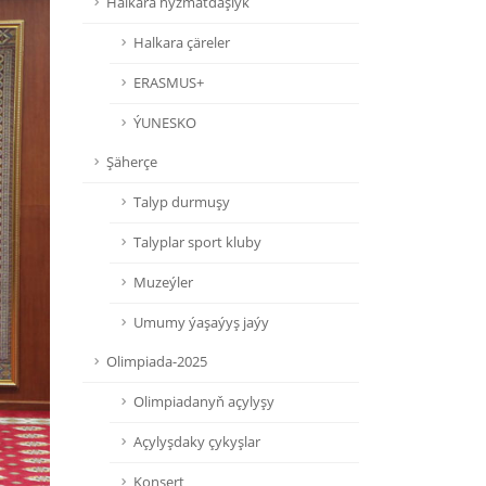
Halkara hyzmatdaşlyk
Halkara çäreler
ERASMUS+
ÝUNESKO
Şäherçe
Talyp durmuşy
Talyplar sport kluby
Muzeýler
Umumy ýaşaýyş jaýy
Olimpiada-2025
Olimpiadanyň açylyşy
Açylyşdaky çykyşlar
Konsert