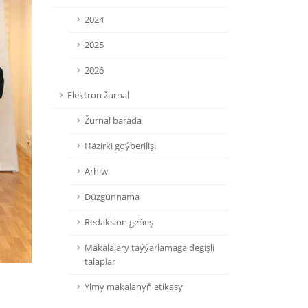
2024
2025
2026
Elektron žurnal
Žurnal barada
Häzirki goýberilişi
Arhiw
Düzgünnama
Redaksion geňeş
Makalalary taýýarlamaga degişli
talaplar
Ylmy makalanyň etikasy