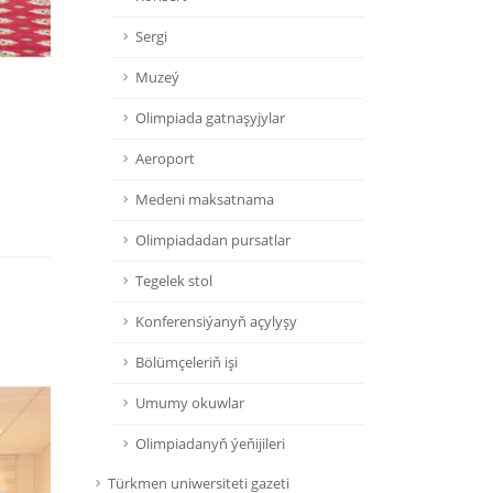
Sergi
Muzeý
Olimpiada gatnaşyjylar
Aeroport
Medeni maksatnama
Olimpiadadan pursatlar
Tegelek stol
Konferensiýanyň açylyşy
Bölümçeleriň işi
Umumy okuwlar
Olimpiadanyň ýeňijileri
Türkmen uniwersiteti gazeti