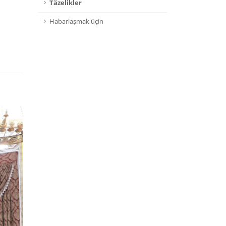
Täzelikler
Habarlaşmak üçin