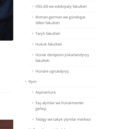
Iňlis dili we edebiýaty fakulteti
Roman-german we gündogar
dilleri fakulteti
Taryh fakulteti
Hukuk fakulteti
Hünär derejesini ýokarlandyryş
fakulteti
Hünäre ugrukdyryş
Ylym
Aspirantura
Ýaş alymlar we hünärmenler
geňeşi
Tebigy we takyk ylymlar merkezi