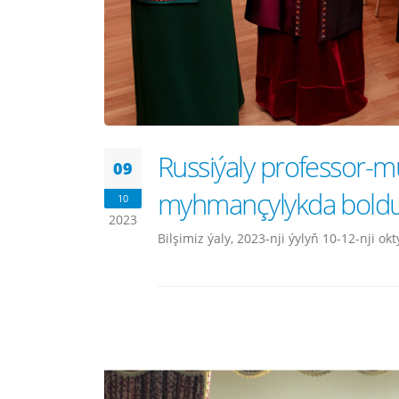
Russiýaly professor-m
09
myhmançylykda boldu
10
2023
Bilşimiz ýaly, 2023-nji ýylyň 10-12-nji oktý 