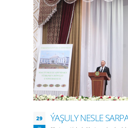
ÝAŞULY NESLE SARP
29
09