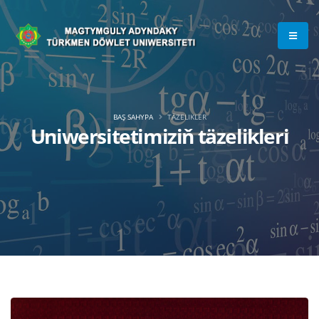
BAŞ SAHYPA
TÄZELIKLER
Uniwersitetimiziň täzelikleri