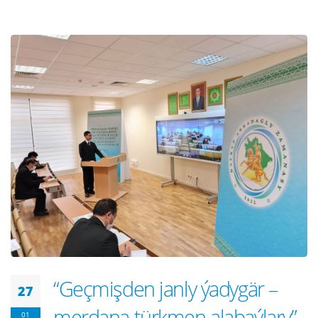
“Geçmişden janly ýadygär –
27
merdana türkmen alabaýlary”
01