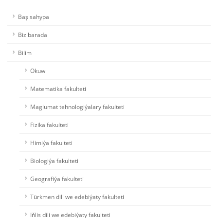
Baş sahypa
Biz barada
Bilim
Okuw
Matematika fakulteti
Maglumat tehnologiýalary fakulteti
Fizika fakulteti
Himiýa fakulteti
Biologiýa fakulteti
Geografiýa fakulteti
Türkmen dili we edebiýaty fakulteti
Iňlis dili we edebiýaty fakulteti