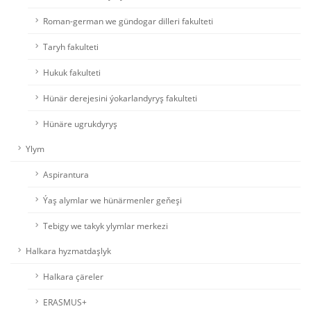
Roman-german we gündogar dilleri fakulteti
Taryh fakulteti
Hukuk fakulteti
Hünär derejesini ýokarlandyryş fakulteti
Hünäre ugrukdyryş
Ylym
Aspirantura
Ýaş alymlar we hünärmenler geňeşi
Tebigy we takyk ylymlar merkezi
Halkara hyzmatdaşlyk
Halkara çäreler
ERASMUS+