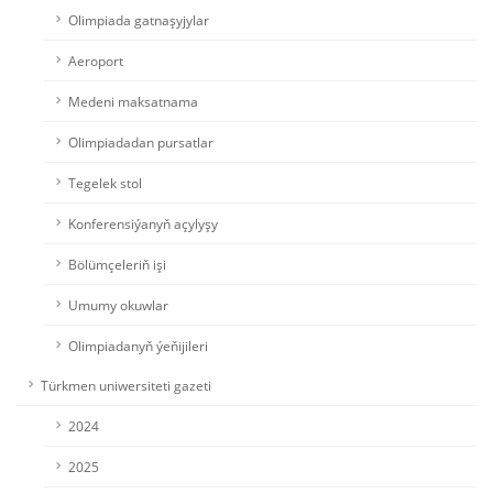
Olimpiada gatnaşyjylar
Aeroport
Medeni maksatnama
Olimpiadadan pursatlar
Tegelek stol
Konferensiýanyň açylyşy
Bölümçeleriň işi
Umumy okuwlar
Olimpiadanyň ýeňijileri
Türkmen uniwersiteti gazeti
2024
2025