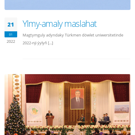
Ylmy-amaly maslahat
21
01
Magtymguly adyndaky Türkmen döwlet uniwersitetinde
2022
2022-nji ýylyň [...]