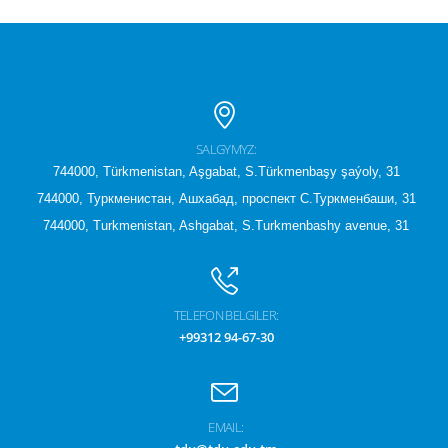
SALGYMYZ:
744000, Türkmenistan, Aşgabat, S.Türkmenbaşy şaýoly, 31
744000, Туркменистан, Ашхабад, проспект С.Туркменбаши, 31
744000, Turkmenistan, Ashgabat, S.Turkmenbashy avenue, 31
TELEFON BELGILER:
+99312 94-67-30
EMAIL: