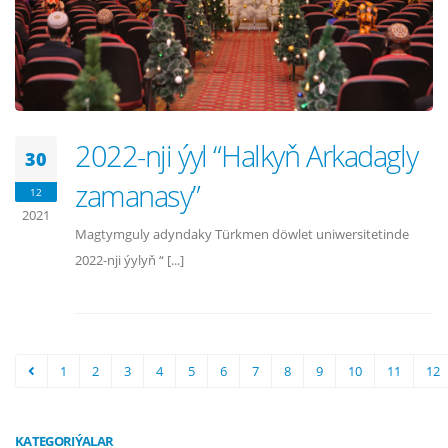
2022-nji ýyl “Halkyň Arkadagly
30
zamanasy”
12
2021
Magtymguly adyndaky Türkmen döwlet uniwersitetinde
2022-nji ýylyň “ [...]
1
2
3
4
5
6
7
8
9
10
11
12
KATEGORIÝALAR