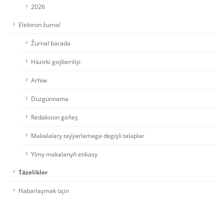
2026
Elektron žurnal
Žurnal barada
Häzirki goýberilişi
Arhiw
Düzgünnama
Redaksion geňeş
Makalalary taýýarlamaga degişli talaplar
Ylmy makalanyň etikasy
Täzelikler
Habarlaşmak üçin