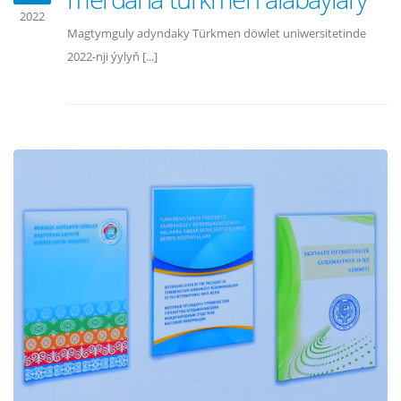
2022
Magtymguly adyndaky Türkmen döwlet uniwersitetinde
2022-nji ýylyň [...]