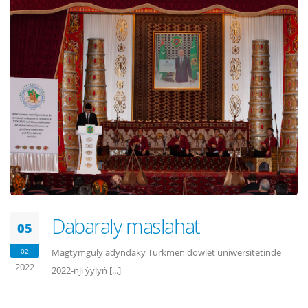
Dabaraly maslahat
05
02
Magtymguly adyndaky Türkmen döwlet uniwersitetinde
2022
2022-nji ýylyň [...]