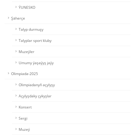
ÝUNESKO
Şäherçe
Talyp durmuşy
Talyplar sport kluby
Muzeýler
Umumy ýaşaýyş jaýy
Olimpiada-2025
Olimpiadanyň açylyşy
Açylyşdaky çykyşlar
Konsert
Sergi
Muzeý