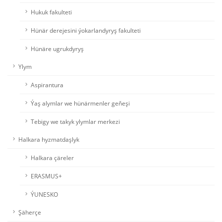
Hukuk fakulteti
Hünär derejesini ýokarlandyryş fakulteti
Hünäre ugrukdyryş
Ylym
Aspirantura
Ýaş alymlar we hünärmenler geňeşi
Tebigy we takyk ylymlar merkezi
Halkara hyzmatdaşlyk
Halkara çäreler
ERASMUS+
ÝUNESKO
Şäherçe