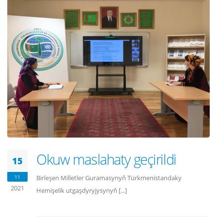
Okuw maslahaty geçirildi
15
11
Birleşen Milletler Guramasynyň Türkmenistandaky
2021
Hemişelik utgaşdyryjysynyň [...]