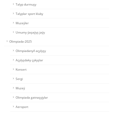
Talyp durmuşy
Talyplar sport kluby
Muzeýler
Umumy ýaşaýyş jaýy
Olimpiada-2025
Olimpiadanyň açylyşy
Açylyşdaky çykyşlar
Konsert
Sergi
Muzeý
Olimpiada gatnaşyjylar
Aeroport