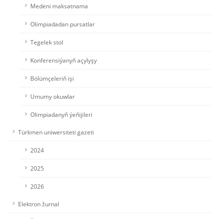
Medeni maksatnama
Olimpiadadan pursatlar
Tegelek stol
Konferensiýanyň açylyşy
Bölümçeleriň işi
Umumy okuwlar
Olimpiadanyň ýeňijileri
Türkmen uniwersiteti gazeti
2024
2025
2026
Elektron žurnal