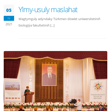
Ylmy-usuly maslahat
05
11
Magtymguly adyndaky Türkmen döwlet uniwersitetiniň
2021
biologiýa fakultetiniň [...]