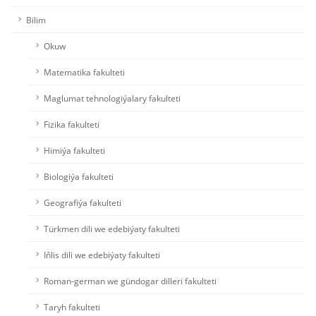
Bilim
Okuw
Matematika fakulteti
Maglumat tehnologiýalary fakulteti
Fizika fakulteti
Himiýa fakulteti
Biologiýa fakulteti
Geografiýa fakulteti
Türkmen dili we edebiýaty fakulteti
Iňlis dili we edebiýaty fakulteti
Roman-german we gündogar dilleri fakulteti
Taryh fakulteti