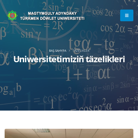
BAŞ SAHYPA
TÄZELIKLER
Uniwersitetimiziň täzelikleri