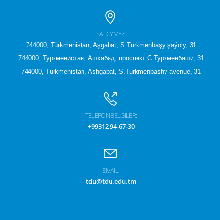
SALGYMYZ:
744000, Türkmenistan, Aşgabat, S.Türkmenbaşy şaýoly, 31
744000, Туркменистан, Ашхабад, проспект С.Туркменбаши, 31
744000, Turkmenistan, Ashgabat, S.Turkmenbashy avenue, 31
TELEFON BELGILER:
+99312 94-67-30
EMAIL:
tdu@tdu.edu.tm