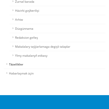
Žurnal barada
Häzirki goýberilişi
Arhiw
Düzgünnama
Redaksion geňeş
Makalalary taýýarlamaga degişli talaplar
Ylmy makalanyň etikasy
Täzelikler
Habarlaşmak üçin