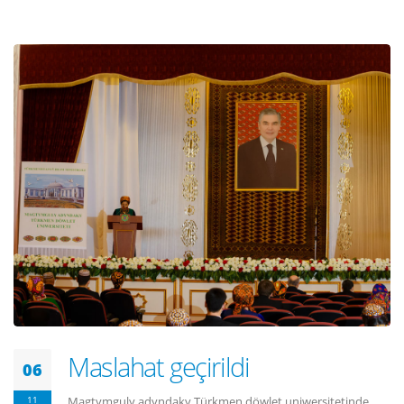
Maslahat geçirildi
06
11
Magtymguly adyndaky Türkmen döwlet uniwersitetinde