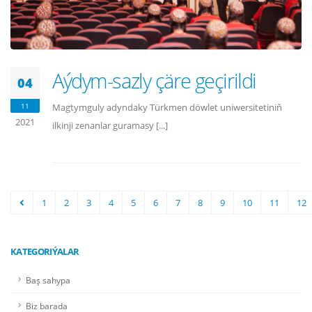
Aýdym-sazly çäre geçirildi
04
11
Magtymguly adyndaky Türkmen döwlet uniwersitetiniň
2021
ilkinji zenanlar guramasy [...]
1
2
3
4
5
6
7
8
9
10
11
12
KATEGORIÝALAR
Baş sahypa
Biz barada