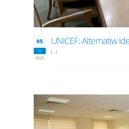
UNICEF: Alternatiw id
05
11
[...]
2025