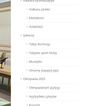
Halkara hyzmatdaşlyk
Halkara çäreler
ERASMUS+
ÝUNESKO
Şäherçe
Talyp durmuşy
Talyplar sport kluby
Muzeýler
Umumy ýaşaýyş jaýy
Olimpiada-2025
Olimpiadanyň açylyşy
Açylyşdaky çykyşlar
Konsert