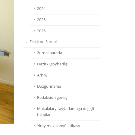
2024
2025
2026
Elektron žurnal
Žurnal barada
Häzirki goýberilişi
Arhiw
Düzgünnama
Redaksion geňeş
Makalalary taýýarlamaga degişli
talaplar
Ylmy makalanyň etikasy