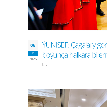
ÝUNISEF: Çagalary go
06
boýunça halkara biler
11
2025
[...]