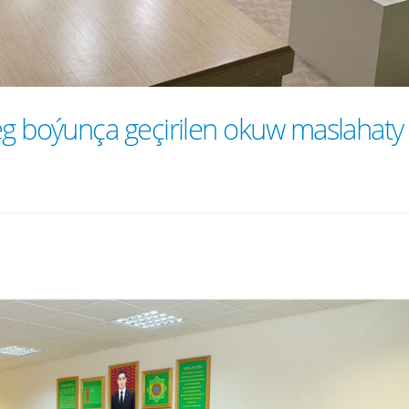
eg boýunça geçirilen okuw maslahaty