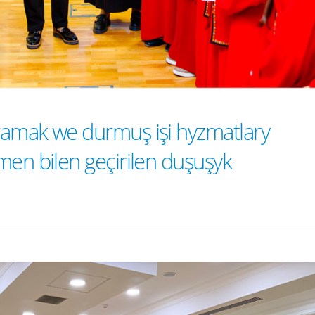
ramak we durmuş işi hyzmatlary
men bilen geçirilen duşuşyk