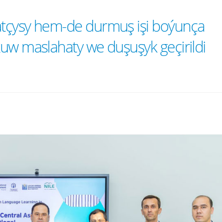
tçysy hem-de durmuş işi boýunça
uw maslahaty we duşuşyk geçirildi