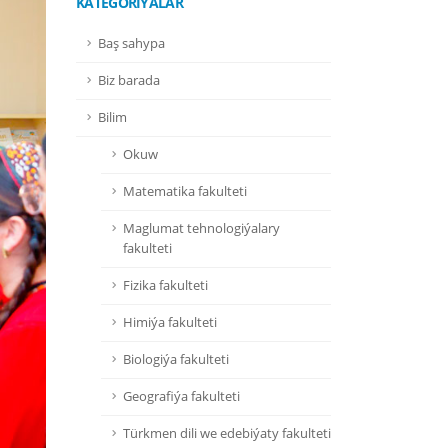
KATEGORIÝALAR
Baş sahypa
Biz barada
Bilim
Okuw
Matematika fakulteti
Maglumat tehnologiýalary
fakulteti
Fizika fakulteti
Himiýa fakulteti
Biologiýa fakulteti
Geografiýa fakulteti
Türkmen dili we edebiýaty fakulteti