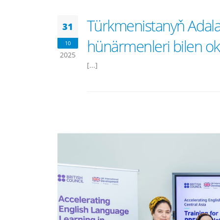
Türkmenistanyň Adala
31
hünärmenleri bilen ok
10
2025
[...]