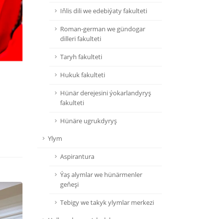
Iňlis dili we edebiýaty fakulteti
Roman-german we gündogar
dilleri fakulteti
Taryh fakulteti
Hukuk fakulteti
Hünär derejesini ýokarlandyryş
fakulteti
Hünäre ugrukdyryş
Ylym
Aspirantura
Ýaş alymlar we hünärmenler
geňeşi
Tebigy we takyk ylymlar merkezi