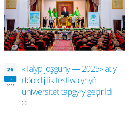
«Talyp joşguny — 2025» atly
26
döredijilik festiwalynyň
05
2025
uniwersitet tapgyry geçirildi
[...]