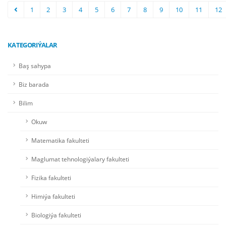
1
2
3
4
5
6
7
8
9
10
11
12
KATEGORIÝALAR
Baş sahypa
Biz barada
Bilim
Okuw
Matematika fakulteti
Maglumat tehnologiýalary fakulteti
Fizika fakulteti
Himiýa fakulteti
Biologiýa fakulteti