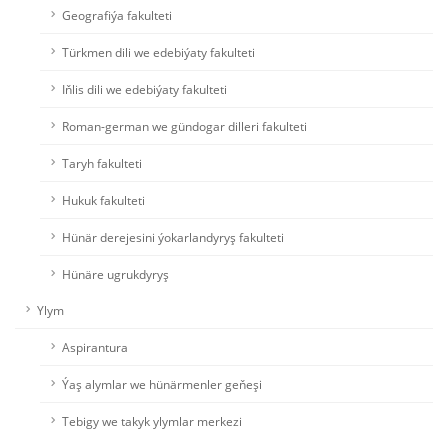
Geografiýa fakulteti
Türkmen dili we edebiýaty fakulteti
Iňlis dili we edebiýaty fakulteti
Roman-german we gündogar dilleri fakulteti
Taryh fakulteti
Hukuk fakulteti
Hünär derejesini ýokarlandyryş fakulteti
Hünäre ugrukdyryş
Ylym
Aspirantura
Ýaş alymlar we hünärmenler geňeşi
Tebigy we takyk ylymlar merkezi