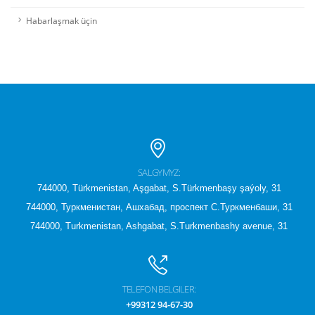
Habarlaşmak üçin
SALGYMYZ:
744000, Türkmenistan, Aşgabat, S.Türkmenbaşy şaýoly, 31
744000, Туркменистан, Ашхабад, проспект С.Туркменбаши, 31
744000, Turkmenistan, Ashgabat, S.Turkmenbashy avenue, 31
TELEFON BELGILER:
+99312 94-67-30