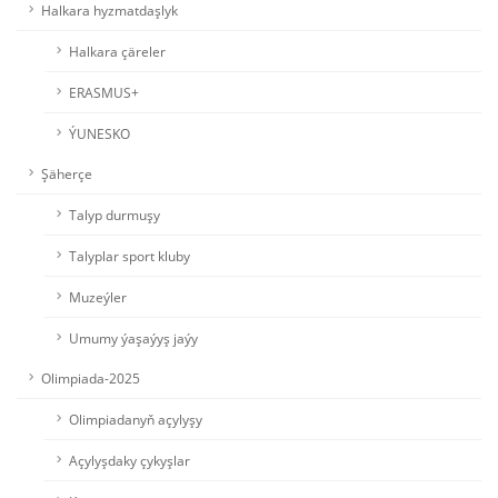
Halkara hyzmatdaşlyk
Halkara çäreler
ERASMUS+
ÝUNESKO
Şäherçe
Talyp durmuşy
Talyplar sport kluby
Muzeýler
Umumy ýaşaýyş jaýy
Olimpiada-2025
Olimpiadanyň açylyşy
Açylyşdaky çykyşlar