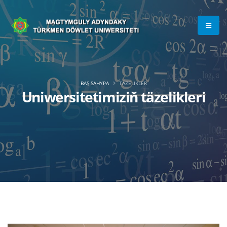
BAŞ SAHYPA
TÄZELIKLER
Uniwersitetimiziň täzelikleri