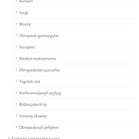
Konsert
Sergi
Muzeý
Olimpiada gatnaşyjylar
Aeroport
Medeni maksatnama
Olimpiadadan pursatlar
Tegelek stol
Konferensiýanyň açylyşy
Bölümçeleriň işi
Umumy okuwlar
Olimpiadanyň ýeňijileri
Türkmen uniwersiteti gazeti