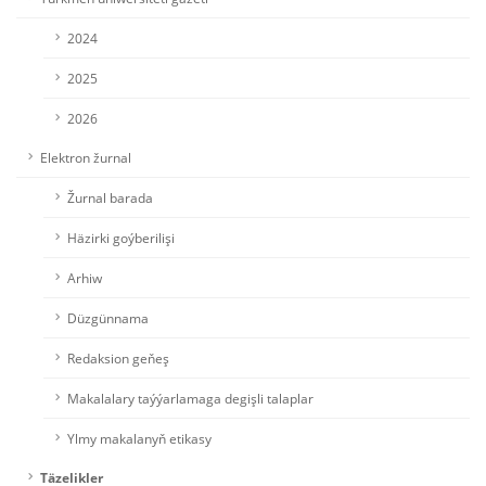
2024
2025
2026
Elektron žurnal
Žurnal barada
Häzirki goýberilişi
Arhiw
Düzgünnama
Redaksion geňeş
Makalalary taýýarlamaga degişli talaplar
Ylmy makalanyň etikasy
Täzelikler