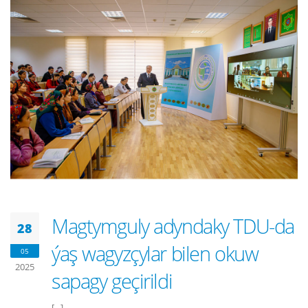
Magtymguly adyndaky TDU-da
28
ýaş wagyzçylar bilen okuw
05
2025
sapagy geçirildi
[...]