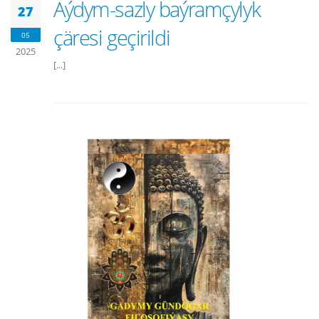
Aýdym-sazly baýramçylyk
27
çäresi geçirildi
05
2025
[...]