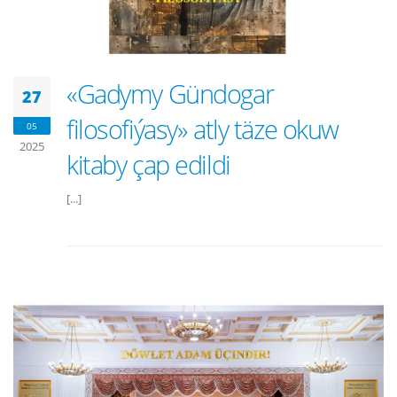
«Gadymy Gündogar
27
filosofiýasy» atly täze okuw
05
2025
kitaby çap edildi
[...]