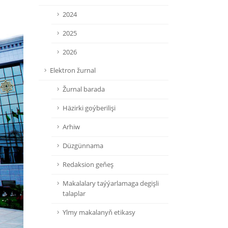
2024
2025
2026
Elektron žurnal
Žurnal barada
Häzirki goýberilişi
Arhiw
Düzgünnama
Redaksion geňeş
Makalalary taýýarlamaga degişli
talaplar
Ylmy makalanyň etikasy