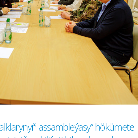
halklarynyň assambleýasy” hökümete