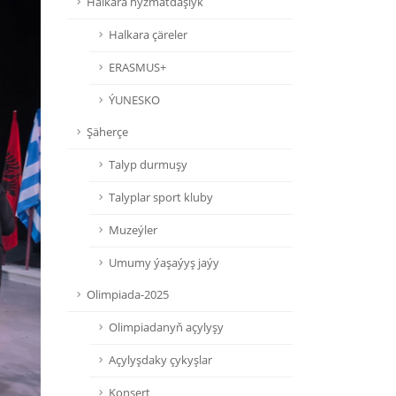
Halkara hyzmatdaşlyk
Halkara çäreler
ERASMUS+
ÝUNESKO
Şäherçe
Talyp durmuşy
Talyplar sport kluby
Muzeýler
Umumy ýaşaýyş jaýy
Olimpiada-2025
Olimpiadanyň açylyşy
Açylyşdaky çykyşlar
Konsert