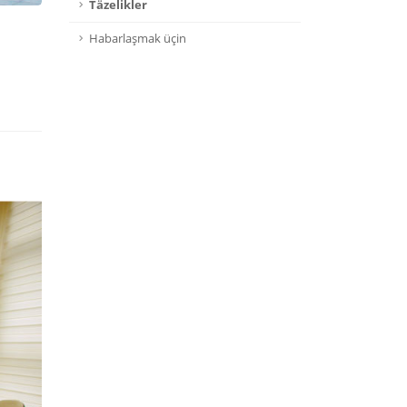
Täzelikler
Habarlaşmak üçin