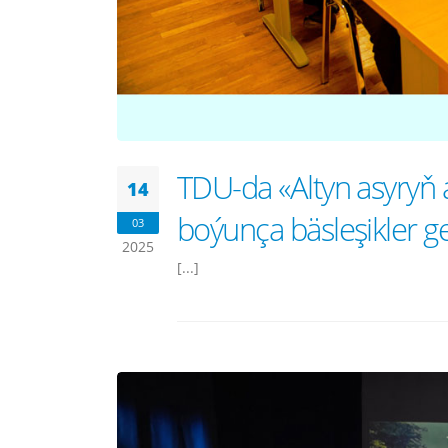
TDU-da «Altyn asyryň a
14
boýunça bäsleşikler geç
03
2025
[...]