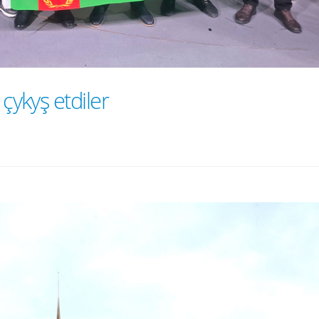
 çykyş etdiler