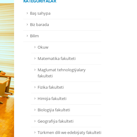
KATEGORIÝALAR
Baş sahypa
Biz barada
Bilim
Okuw
Matematika fakulteti
Maglumat tehnologiýalary
fakulteti
Fizika fakulteti
Himiýa fakulteti
Biologiýa fakulteti
Geografiýa fakulteti
Türkmen dili we edebiýaty fakulteti