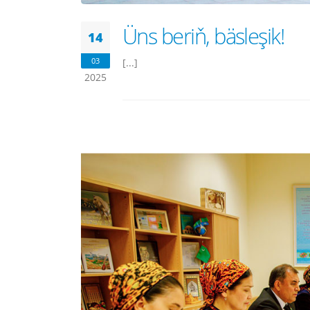
Üns beriň, bäsleşik!
14
03
[...]
2025