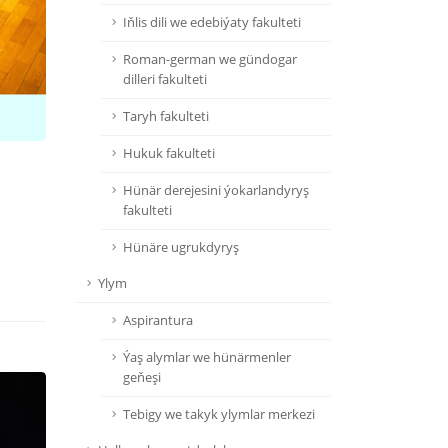
Iňlis dili we edebiýaty fakulteti
Roman-german we gündogar
dilleri fakulteti
Taryh fakulteti
Hukuk fakulteti
Hünär derejesini ýokarlandyryş
fakulteti
Hünäre ugrukdyryş
Ylym
Aspirantura
Ýaş alymlar we hünärmenler
geňeşi
Tebigy we takyk ylymlar merkezi