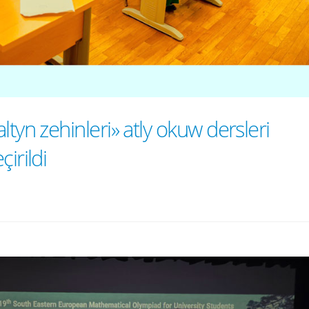
ltyn zehinleri» atly okuw dersleri
irildi