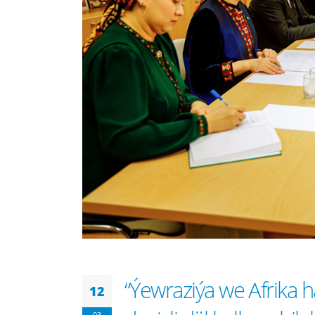
“Ýewraziýa we Afrika 
12
03