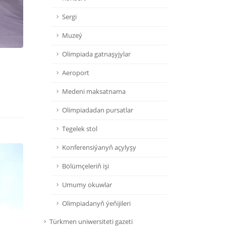
Sergi
Muzeý
Olimpiada gatnaşyjylar
Aeroport
Medeni maksatnama
Olimpiadadan pursatlar
Tegelek stol
Konferensiýanyň açylyşy
Bölümçeleriň işi
Umumy okuwlar
Olimpiadanyň ýeňijileri
Türkmen uniwersiteti gazeti