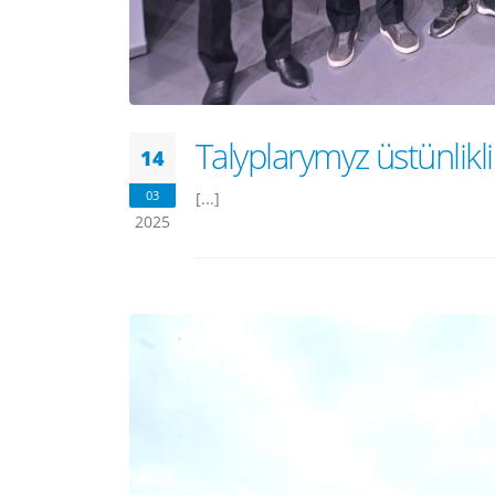
Talyplarymyz üstünlikli
14
03
[...]
2025