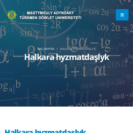
BAŞ SAHYPA
HALKARA HYZMATDAŞLYK
Halkara hyzmatdaşlyk
Halkara hyzmatdaşlyk