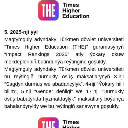
5. 2025-nji ýyl
Magtymguly adyndaky Türkmen döwlet uniwersiteti
“Times Higher Education (THE)” guramasynyň
“Impact Rankings 2025” atly ýokary okuw
mekdepleriniň bütindünýä reýtingine goşuldy.
Magtymguly adyndaky Türkmen döwlet uniwersiteti
bu reýtingiň Durnukly ösüş maksatlarynyň 3-nji
“Sagdyn durmuş we abadançylyk”, 4-nji “Ýokary hilli
bilim”, 5-nji “Gender deňligi” we 17-nji “Durnukly
ösüş babatynda hyzmatdaşlyk” maksatlary boýunça
bahalandyryldy we bu reýtingiň sanawyna goşuldy.