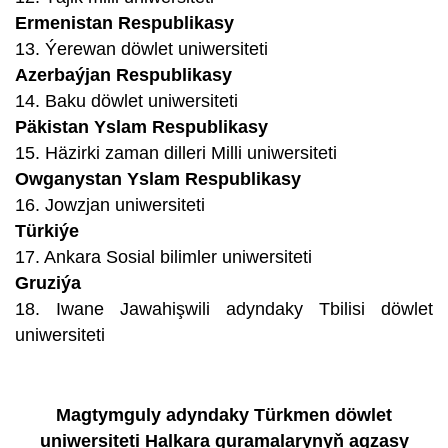
Ermenistan Respublikasy
13. Ýerewan döwlet uniwersiteti
Azerbaýjan Respublikasy
14. Baku döwlet uniwersiteti
Päkistan Yslam Respublikasy
15. Häzirki zaman dilleri Milli uniwersiteti
Owganystan Yslam Respublikasy
16. Jowzjan uniwersiteti
Türkiýe
17. Ankara Sosial bilimler uniwersiteti
Gruziýa
18. Iwane Jawahişwili adyndaky Tbilisi döwlet
uniwersiteti
Magtymguly adyndaky Türkmen döwlet
uniwersiteti Halkara guramalarynyň agzasy