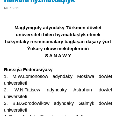
15331
Magtymguly adyndaky Türkmen döwlet
uniwersiteti bilen hyzmatdaşlyk etmek
hakyndaky resminamalary baglaşan daşary ýurt
Ýokary okuw mekdepleriniň
S A N A W Y
Russiýa Federasiýasy
1. M.W.Lomonosow adyndaky Moskwa döwlet
uniwersiteti
2. W.N.Tatişew adyndaky Astrahan döwlet
uniwersiteti
3. B.B.Gorodowikow adyndaky Galmyk döwlet
uniwersiteti