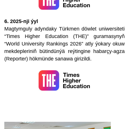
6. 2025-nji ýyl
Magtymguly adyndaky Türkmen döwlet uniwersiteti
“Times Higher Education (THE)” guramasynyň
“World University Rankings 2026” atly ýokary okuw
mekdepleriniň bütindünýä reýtingine habarçy-agza
(Reporter) hökmünde sanawa girizildi.