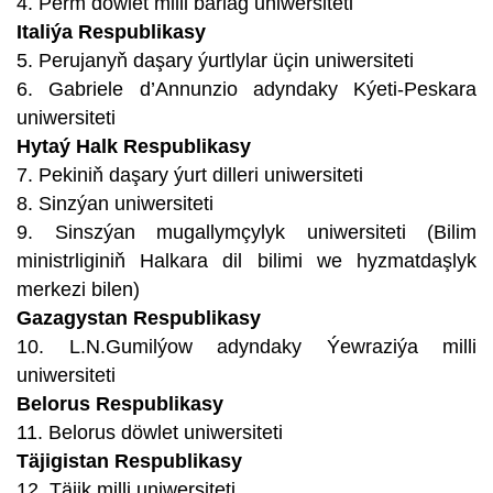
4. Perm döwlet milli barlag uniwersiteti
Italiýa Respublikasy
5. Perujanyň daşary ýurtlylar üçin uniwersiteti
6. Gabriele d’Annunzio adyndaky Kýeti-Peskara
uniwersiteti
Hytaý Halk Respublikasy
7. Pekiniň daşary ýurt dilleri uniwersiteti
8. Sinzýan uniwersiteti
9. Sinszýan mugallymçylyk uniwersiteti (Bilim
ministrliginiň Halkara dil bilimi we hyzmatdaşlyk
merkezi bilen)
Gazagystan Respublikasy
10. L.N.Gumilýow adyndaky Ýewraziýa milli
uniwersiteti
Belorus Respublikasy
11. Belorus döwlet uniwersiteti
Täjigistan Respublikasy
12. Täjik milli uniwersiteti