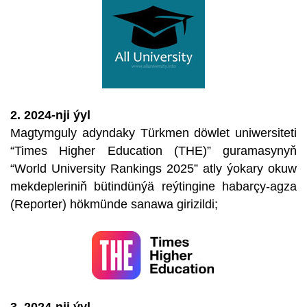
2. 2024-nji ýyl
Magtymguly adyndaky Türkmen döwlet uniwersiteti
“Times Higher Education (THE)” guramasynyň
“World University Rankings 2025” atly ýokary okuw
mekdepleriniň bütindünýä reýtingine habarçy-agza
(Reporter) hökmünde sanawa girizildi;