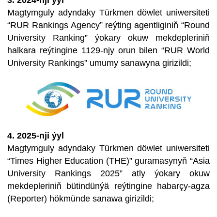
3. 2024-nji ýyl
Magtymguly adyndaky Türkmen döwlet uniwersiteti
“RUR Rankings Agency” reýting agentliginiň “Round
University Ranking” ýokary okuw mekdepleriniň
halkara reýtingine 1129-njy orun bilen “RUR World
University Rankings” umumy sanawyna girizildi;
4. 2025-nji ýyl
Magtymguly adyndaky Türkmen döwlet uniwersiteti
“Times Higher Education (THE)” guramasynyň “Asia
University Rankings 2025” atly ýokary okuw
mekdepleriniň bütindünýä reýtingine habarçy-agza
(Reporter) hökmünde sanawa girizildi;