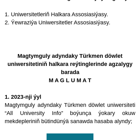
1. Uniwersitetleriň Halkara Assosiasiýasy.
2. Ýewraziýa Uniwersitetler Assosiasiýasy.
Magtymguly adyndaky Türkmen döwlet
uniwersitetiniň halkara reýtinglerinde agzalygy
barada
M A G L U M A T
1. 2023-nji ýyl
Magtymguly adyndaky Türkmen döwlet uniwersiteti
“All University Info” boýunça ýokary okuw
mekdepleriniň bütindünýä sanawda hasaba alyndy;