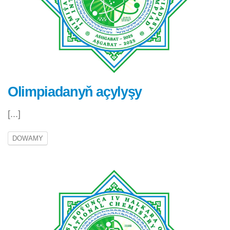
Olimpiadanyň açylyşy
[...]
DOWAMY