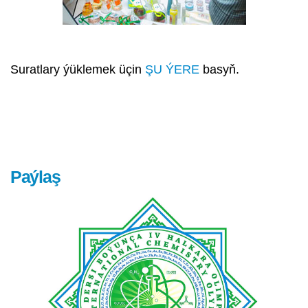
Suratlary ýüklemek üçin
ŞU ÝERE
basyň.
Paýlaş