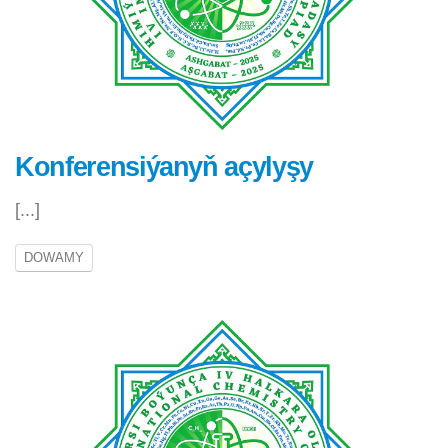
Konferensiýanyň açylyşy
[...]
DOWAMY