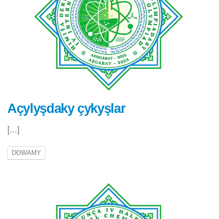
Açylyşdaky çykyşlar
[...]
DOWAMY