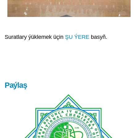
Suratlary ýüklemek üçin
ŞU ÝERE
basyň.
Paýlaş