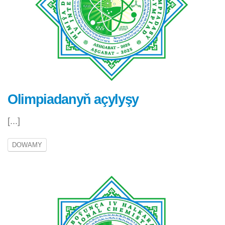
Olimpiadanyň açylyşy
[...]
DOWAMY