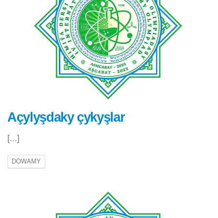
Açylyşdaky çykyşlar
[...]
DOWAMY