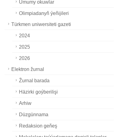
Umumy okuwlar
Olimpiadanyň ýeňijileri
Türkmen uniwersiteti gazeti
2024
2025
2026
Elektron žurnal
Žurnal barada
Häzirki goýberilişi
Arhiw
Düzgünnama
Redaksion geňeş
Makalalary taýýarlamaga degişli talaplar