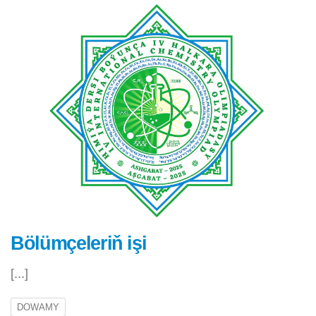
Bölümçeleriň işi
[...]
DOWAMY