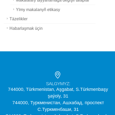
Ylmy makalanyň etikasy
Täzelikler
Habarlaşmak üçin
SALGYMYZ:
744000, Türkmenistan, Aşgabat, S.Türkmenbaşy
şaýoly, 31
744000, Туркменистан, Ашхабад, проспект
С.Туркменбаши, 31