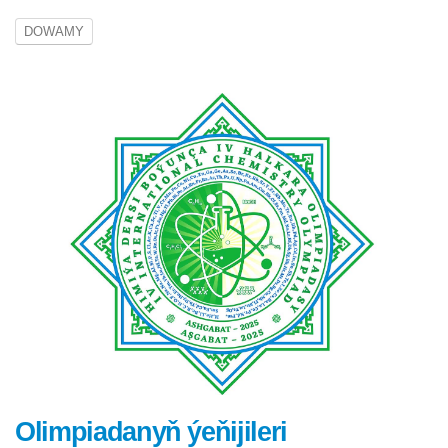
DOWAMY
Olimpiadanyň ýeňijileri