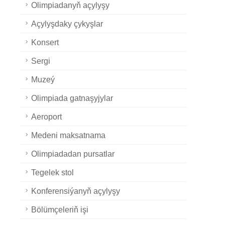
Olimpiadanyň açylyşy
Açylyşdaky çykyşlar
Konsert
Sergi
Muzeý
Olimpiada gatnaşyjylar
Aeroport
Medeni maksatnama
Olimpiadadan pursatlar
Tegelek stol
Konferensiýanyň açylyşy
Bölümçeleriň işi