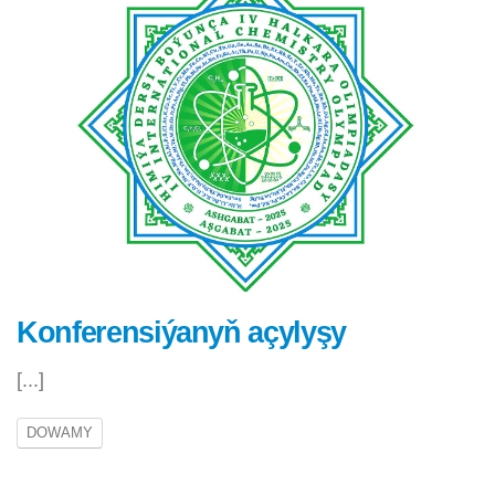
Konferensiýanyň açylyşy
[...]
DOWAMY