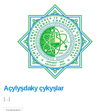
Açylyşdaky çykyşlar
[...]
DOWAMY