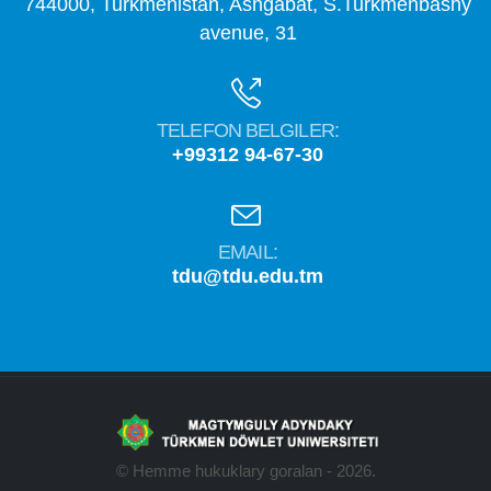
744000, Turkmenistan, Ashgabat, S.Turkmenbashy
avenue, 31
TELEFON BELGILER:
+99312 94-67-30
EMAIL:
tdu@tdu.edu.tm
© Hemme hukuklary goralan - 2026.