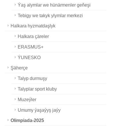
Ýaş alymlar we hünärmenler geňeşi
Tebigy we takyk ylymlar merkezi
Halkara hyzmatdaşlyk
Halkara çäreler
ERASMUS+
ÝUNESKO
Şäherçe
Talyp durmuşy
Talyplar sport kluby
Muzeýler
Umumy ýaşaýyş jaýy
Olimpiada-2025