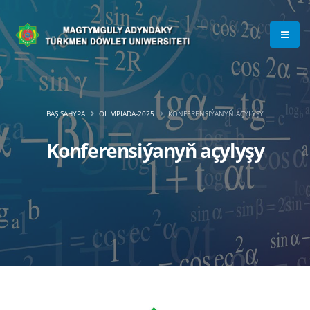
BAŞ SAHYPA
OLIMPIADA-2025
KONFERENSIÝANYŇ AÇYLYŞY
Konferensiýanyň açylyşy