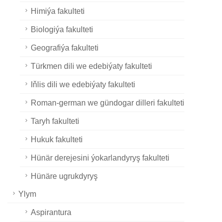
Himiýa fakulteti
Biologiýa fakulteti
Geografiýa fakulteti
Türkmen dili we edebiýaty fakulteti
Iňlis dili we edebiýaty fakulteti
Roman-german we gündogar dilleri fakulteti
Taryh fakulteti
Hukuk fakulteti
Hünär derejesini ýokarlandyryş fakulteti
Hünäre ugrukdyryş
Ylym
Aspirantura