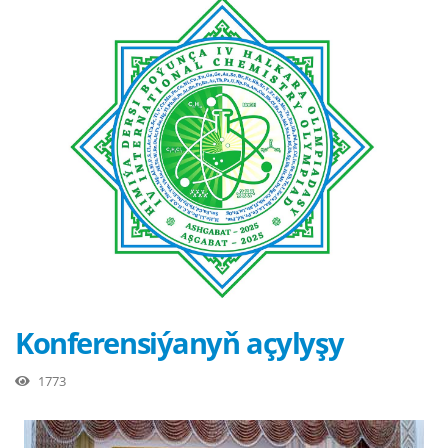
Konferensiýanyň açylyşy
1773