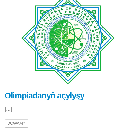
Olimpiadanyň açylyşy
[...]
DOWAMY