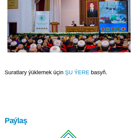
Suratlary ýüklemek üçin
ŞU ÝERE
basyň.
Paýlaş