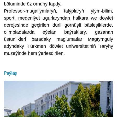
bölüminde öz ornuny tapdy.
Professor-mugallymlaryň, talyplaryň ylym-bilim,
sport, medeniýet ugurlaryndan halkara we döwlet
derejesinde geçirilen dürli görnüşli bäsleşiklerde,
olimpiadalarda eýelän baýraklary, gazanan
üstünlikleri baradaky maglumatlar Magtymguly
adyndaky Türkmen döwlet uniwersitetiniň Taryhy
muzeýinde hem ýerleşdirilen.
Paýlaş