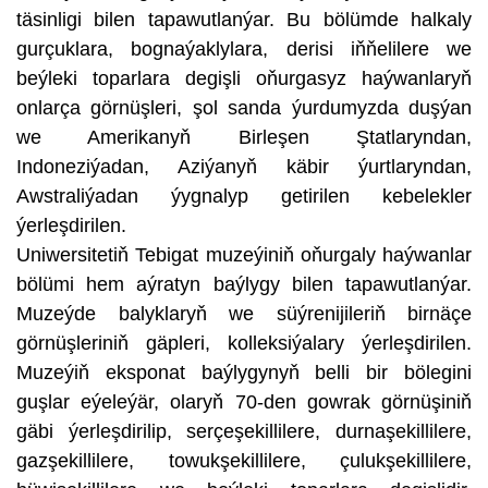
täsinligi bilen tapawutlanýar. Bu bölümde halkaly
gurçuklara, bognaýaklylara, derisi iňňelilere we
beýleki toparlara degişli oňurgasyz haýwanlaryň
onlarça görnüşleri, şol sanda ýurdumyzda duşýan
we Amerikanyň Birleşen Ştatlaryndan,
Indoneziýadan, Aziýanyň käbir ýurtlaryndan,
Awstraliýadan ýygnalyp getirilen kebelekler
ýerleşdirilen.
Uniwersitetiň Tebigat muzeýiniň oňurgaly haýwanlar
bölümi hem aýratyn baýlygy bilen tapawutlanýar.
Muzeýde balyklaryň we süýrenijileriň birnäçe
görnüşleriniň gäpleri, kolleksiýalary ýerleşdirilen.
Muzeýiň eksponat baýlygynyň belli bir bölegini
guşlar eýeleýär, olaryň 70-den gowrak görnüşiniň
gäbi ýerleşdirilip, serçeşekillilere, durnaşekillilere,
gazşekillilere, towukşekillilere, çulukşekillilere,