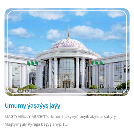
Umumy ýaşaýyş jaýy
MAGTYMGULY MUZEÝITürkmen halkynyň beýik akyldar şahyry
Magtymguly Pyraga bagyşlanyp, [...]