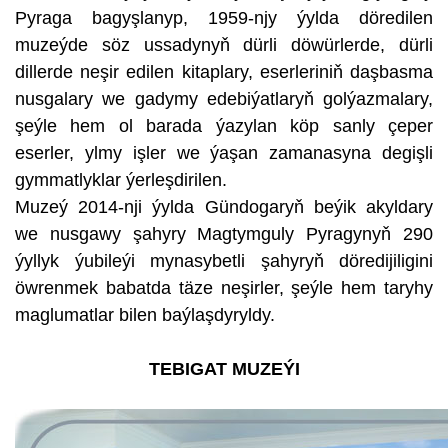
Pyraga bagyşlanyp, 1959-njy ýylda döredilen
muzeýde söz ussadynyň dürli döwürlerde, dürli
dillerde neşir edilen kitaplary, eserleriniň daşbasma
nusgalary we gadymy edebiýatlaryň golýazmalary,
şeýle hem ol barada ýazylan köp sanly çeper
eserler, ylmy işler we ýaşan zamanasyna degişli
gymmatlyklar ýerleşdirilen.
Muzeý 2014-nji ýylda Gündogaryň beýik akyldary
we nusgawy şahyry Magtymguly Pyragynyň 290
ýyllyk ýubileýi mynasybetli şahyryň döredijiligini
öwrenmek babatda täze neşirler, şeýle hem taryhy
maglumatlar bilen baýlaşdyryldy.
TEBIGAT MUZEÝI