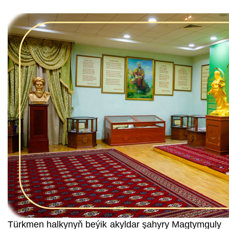
Türkmen halkynyň beýik akyldar şahyry Magtymguly