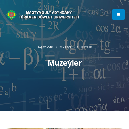
BAŞ SAHYPA
ŞÄHERÇE
MUZEÝLER
Muzeýler