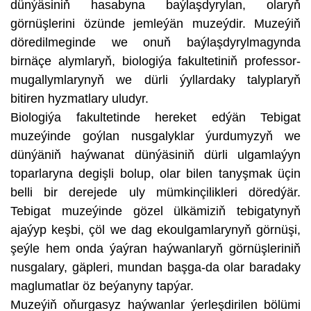
dünýäsiniň hasabyna baýlaşdyrylan, olaryň
görnüşlerini özünde jemleýän muzeýdir. Muzeýiň
döredilmeginde we onuň baýlaşdyrylmagynda
birnäçe alymlaryň, biologiýa fakultetiniň professor-
mugallymlarynyň we dürli ýyllardaky talyplaryň
bitiren hyzmatlary uludyr.
Biologiýa fakultetinde hereket edýän Tebigat
muzeýinde goýlan nusgalyklar ýurdumyzyň we
dünýäniň haýwanat dünýäsiniň dürli ulgamlaýyn
toparlaryna degişli bolup, olar bilen tanyşmak üçin
belli bir derejede uly mümkinçilikleri döredýär.
Tebigat muzeýinde gözel ülkämiziň tebigatynyň
ajaýyp keşbi, çöl we dag ekoulgamlarynyň görnüşi,
şeýle hem onda ýaýran haýwanlaryň görnüşleriniň
nusgalary, gäpleri, mundan başga-da olar baradaky
maglumatlar öz beýanyny tapýar.
Muzeýiň oňurgasyz haýwanlar ýerleşdirilen bölümi