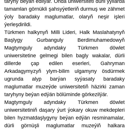
taryhy beýan edilýär. Onda uniwersiteti dürli ýyllarda
tamamlan görnükli şahsyýetleriň durmuş we zähmet
ýoly baradaky maglumatlar, olaryň neşir işleri
ýerleşdirildi.
Türkmen halkynyň Milli Lideri, Halk Maslahatynyň
Başlygy Gurbanguly Berdimuhamedowyň
Magtymguly adyndaky Türkmen döwlet
uniwersitetine gelmegi bilen bagly wakalar, dürli
dillerde çap edilen eserleri, Gahryman
Arkadagymyzyň ylym-bilim ulgamyny ösdürmek
ugrunda alyp barýan syýasaty baradaky
maglumatlar muzeýde uniwersitetiň häzirki zaman
taryhyny beýan edýän bölüminde görkezilýär.
Magtymguly adyndaky Türkmen döwlet
uniwersitetiniň daşary ýurt ýokary okuw mekdepleri
bilen hyzmatdaşlygyny beýan edýän resminamalar,
dürli görnüşli maglumatlar muzeýiň halkara