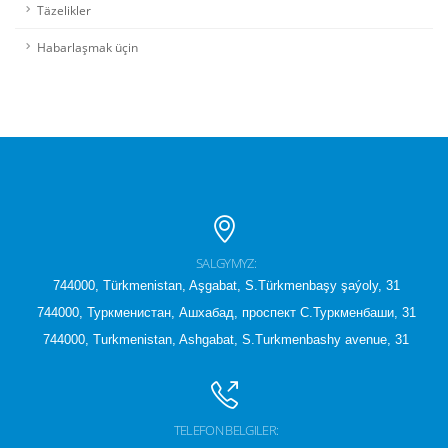
Täzelikler
Habarlaşmak üçin
SALGYMYZ:
744000, Türkmenistan, Aşgabat, S.Türkmenbaşy şaýoly, 31
744000, Туркменистан, Ашхабад, проспект С.Туркменбаши, 31
744000, Turkmenistan, Ashgabat, S.Turkmenbashy avenue, 31
TELEFON BELGILER: