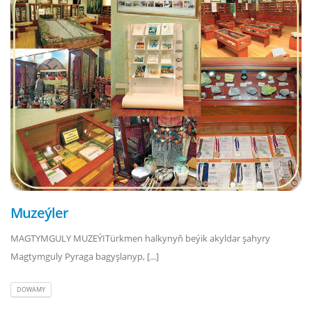
Muzeýler
MAGTYMGULY MUZEÝITürkmen halkynyň beýik akyldar şahyry
Magtymguly Pyraga bagyşlanyp, [...]
DOWAMY