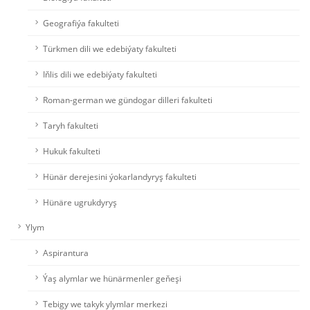
Geografiýa fakulteti
Türkmen dili we edebiýaty fakulteti
Iňlis dili we edebiýaty fakulteti
Roman-german we gündogar dilleri fakulteti
Taryh fakulteti
Hukuk fakulteti
Hünär derejesini ýokarlandyryş fakulteti
Hünäre ugrukdyryş
Ylym
Aspirantura
Ýaş alymlar we hünärmenler geňeşi
Tebigy we takyk ylymlar merkezi