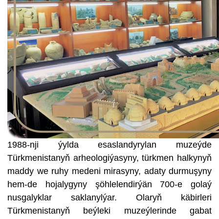
1988-nji ýylda esaslandyrylan muzeýde
Türkmenistanyň arheologiýasyny, türkmen halkynyň
maddy we ruhy medeni mirasyny, adaty durmuşyny
hem-de hojalygyny şöhlelendirýän 700-e golaý
nusgalyklar saklanylýar. Olaryň käbirleri
Türkmenistanyň beýleki muzeýlerinde gabat