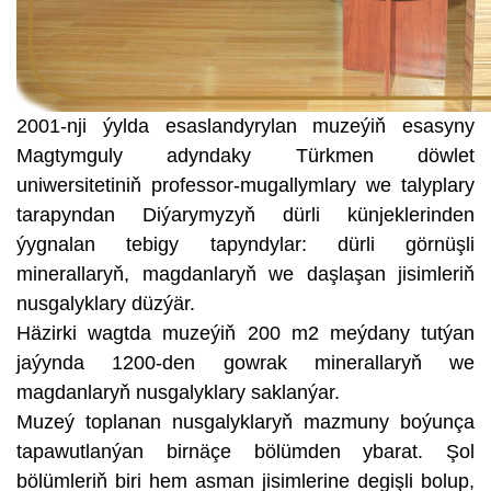
2001-nji ýylda esaslandyrylan muzeýiň esasyny
Magtymguly adyndaky Türkmen döwlet
uniwersitetiniň professor-mugallymlary we talyplary
tarapyndan Diýarymyzyň dürli künjeklerinden
ýygnalan tebigy tapyndylar: dürli görnüşli
minerallaryň, magdanlaryň we daşlaşan jisimleriň
nusgalyklary düzýär.
Häzirki wagtda muzeýiň 200 m2 meýdany tutýan
jaýynda 1200-den gowrak minerallaryň we
magdanlaryň nusgalyklary saklanýar.
Muzeý toplanan nusgalyklaryň mazmuny boýunça
tapawutlanýan birnäçe bölümden ybarat. Şol
bölümleriň biri hem asman jisimlerine degişli bolup,