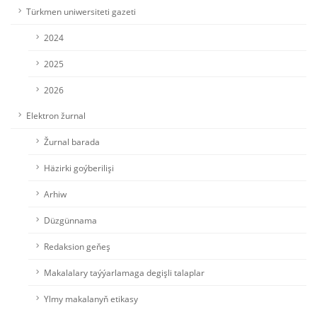
Türkmen uniwersiteti gazeti
2024
2025
2026
Elektron žurnal
Žurnal barada
Häzirki goýberilişi
Arhiw
Düzgünnama
Redaksion geňeş
Makalalary taýýarlamaga degişli talaplar
Ylmy makalanyň etikasy