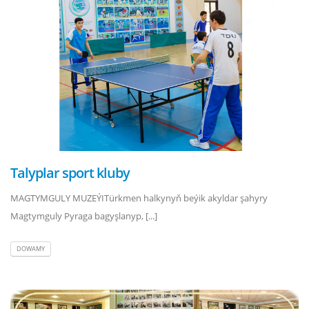
Talyplar sport kluby
MAGTYMGULY MUZEÝITürkmen halkynyň beýik akyldar şahyry
Magtymguly Pyraga bagyşlanyp, [...]
DOWAMY