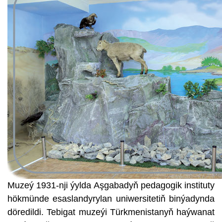
Muzeý 1931-nji ýylda Aşgabadyň pedagogik instituty
hökmünde esaslandyrylan uniwersitetiň binýadynda
döredildi. Tebigat muzeýi Türkmenistanyň haýwanat