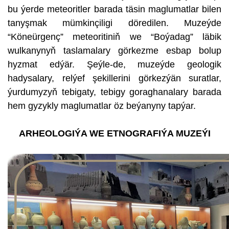
bu ýerde meteoritler barada täsin maglumatlar bilen
tanyşmak mümkinçiligi döredilen. Muzeýde
“Köneürgenç” meteoritiniň we “Boýadag” läbik
wulkanynyň taslamalary görkezme esbap bolup
hyzmat edýär. Şeýle-de, muzeýde geologik
hadysalary, relýef şekillerini görkezýän suratlar,
ýurdumyzyň tebigaty, tebigy goraghanalary barada
hem gyzykly maglumatlar öz beýanyny tapýar.
ARHEOLOGIÝA WE ETNOGRAFIÝA MUZEÝI