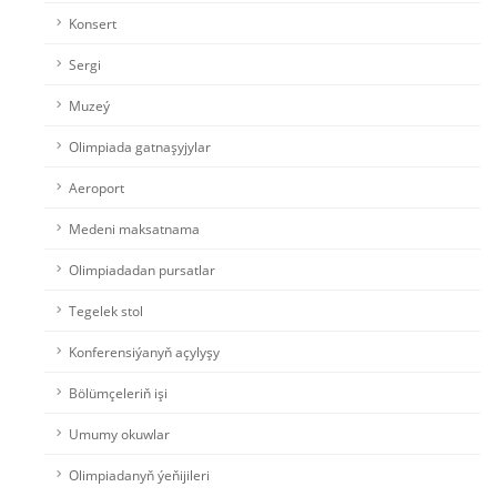
Konsert
Sergi
Muzeý
Olimpiada gatnaşyjylar
Aeroport
Medeni maksatnama
Olimpiadadan pursatlar
Tegelek stol
Konferensiýanyň açylyşy
Bölümçeleriň işi
Umumy okuwlar
Olimpiadanyň ýeňijileri