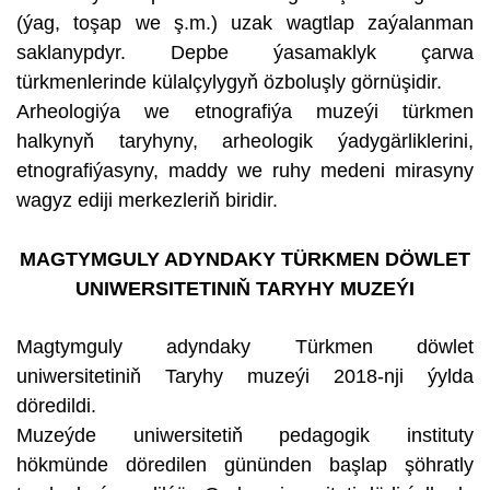
(ýag, toşap we ş.m.) uzak wagtlap zaýalanman
saklanypdyr. Depbe ýasamaklyk çarwa
türkmenlerinde külalçylygyň özboluşly görnüşidir.
Arheologiýa we etnografiýa muzeýi türkmen
halkynyň taryhyny, arheologik ýadygärliklerini,
etnografiýasyny, maddy we ruhy medeni mirasyny
wagyz ediji merkezleriň biridir.
MAGTYMGULY ADYNDAKY TÜRKMEN DÖWLET
UNIWERSITETINIŇ TARYHY MUZEÝI
Magtymguly adyndaky Türkmen döwlet
uniwersitetiniň Taryhy muzeýi 2018-nji ýylda
döredildi.
Muzeýde uniwersitetiň pedagogik instituty
hökmünde döredilen gününden başlap şöhratly