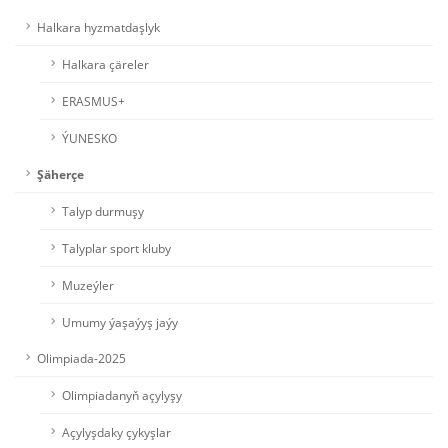
Halkara hyzmatdaşlyk
Halkara çäreler
ERASMUS+
ÝUNESKO
Şäherçe
Talyp durmuşy
Talyplar sport kluby
Muzeýler
Umumy ýaşaýyş jaýy
Olimpiada-2025
Olimpiadanyň açylyşy
Açylyşdaky çykyşlar