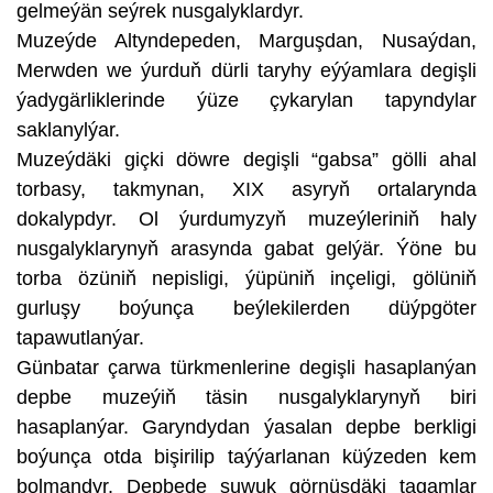
gelmeýän seýrek nusgalyklardyr.
Muzeýde Altyndepeden, Marguşdan, Nusaýdan,
Merwden we ýurduň dürli taryhy eýýamlara degişli
ýadygärliklerinde ýüze çykarylan tapyndylar
saklanylýar.
Muzeýdäki giçki döwre degişli “gabsa” gölli ahal
torbasy, takmynan, XIX asyryň ortalarynda
dokalypdyr. Ol ýurdumyzyň muzeýleriniň haly
nusgalyklarynyň arasynda gabat gelýär. Ýöne bu
torba özüniň nepisligi, ýüpüniň inçeligi, gölüniň
gurluşy boýunça beýlekilerden düýpgöter
tapawutlanýar.
Günbatar çarwa türkmenlerine degişli hasaplanýan
depbe muzeýiň täsin nusgalyklarynyň biri
hasaplanýar. Garyndydan ýasalan depbe berkligi
boýunça otda bişirilip taýýarlanan küýzeden kem
bolmandyr. Depbede suwuk görnüşdäki tagamlar