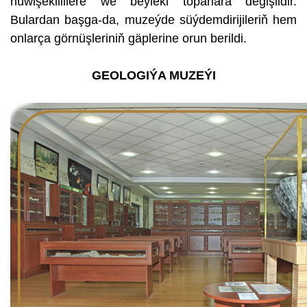
hüwişekillilere we beýleki toparlara degişlidir.
Bulardan başga-da, muzeýde süýdemdirijileriň hem
onlarça görnüşleriniň gäplerine orun berildi.
GEOLOGIÝA MUZEÝI