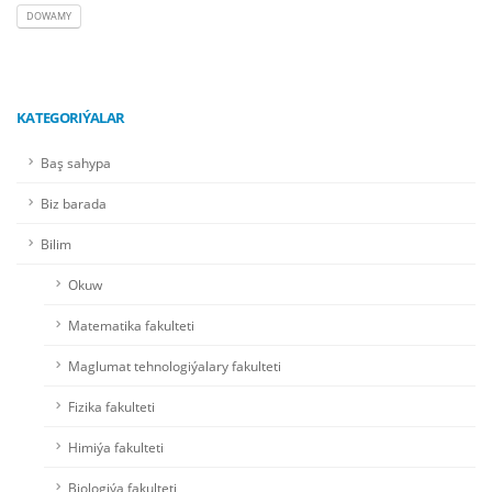
DOWAMY
KATEGORIÝALAR
Baş sahypa
Biz barada
Bilim
Okuw
Matematika fakulteti
Maglumat tehnologiýalary fakulteti
Fizika fakulteti
Himiýa fakulteti
Biologiýa fakulteti