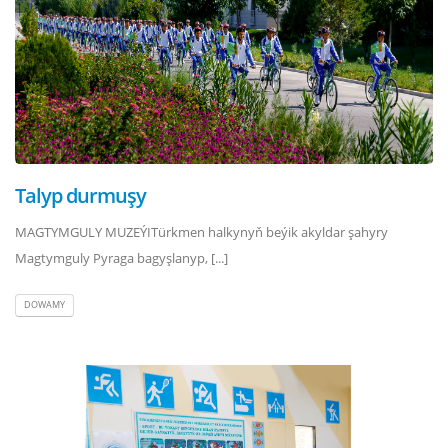
Talyp durmuşy
MAGTYMGULY MUZEÝITürkmen halkynyň beýik akyldar şahyry
Magtymguly Pyraga bagyşlanyp, [...]
DOWAMY